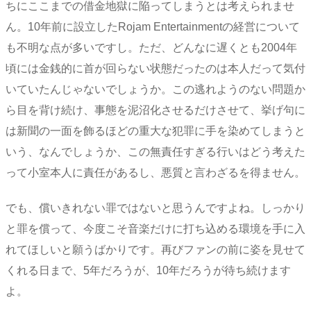
ちにここまでの借金地獄に陥ってしまうとは考えられませ
ん。10年前に設立したRojam Entertainmentの経営について
も不明な点が多いですし。ただ、どんなに遅くとも2004年
頃には金銭的に首が回らない状態だったのは本人だって気付
いていたんじゃないでしょうか。この逃れようのない問題か
ら目を背け続け、事態を泥沼化させるだけさせて、挙げ句に
は新聞の一面を飾るほどの重大な犯罪に手を染めてしまうと
いう、なんでしょうか、この無責任すぎる行いはどう考えた
って小室本人に責任があるし、悪質と言わざるを得ません。
でも、償いきれない罪ではないと思うんですよね。しっかり
と罪を償って、今度こそ音楽だけに打ち込める環境を手に入
れてほしいと願うばかりです。再びファンの前に姿を見せて
くれる日まで、5年だろうが、10年だろうが待ち続けます
よ。