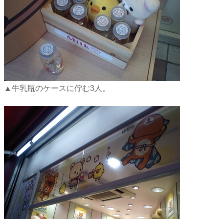
▲牛乳瓶のケースに佇む3人。