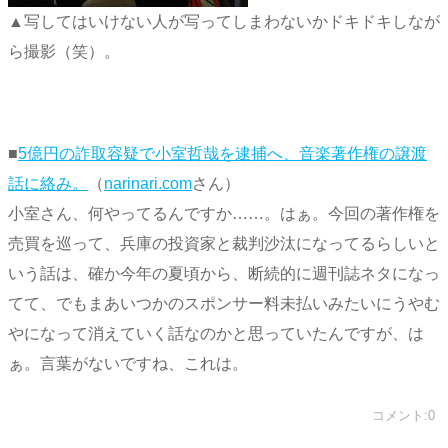
▲写してはいけない人が写ってしまわないかドキドキしなが
ら撮影（笑）。
■
5億円の詐取容疑で小室哲哉を逮捕へ、音楽著作権の譲渡
話に絡み。
（
narinari.com
さん）
小室さん、何やってるんですか……。はぁ。今回の著作権を
売買を巡って、兵庫の投資家と裁判沙汰になってるらしいと
いう話は、確か今年の夏頃から、断続的に週刊誌ネタになっ
てて、でもまあいつかのスポンサー料未払いみたいにうやむ
やになって消えていく話なのかと思っていたんですが、は
ぁ。言葉がないですね、これは。
コメント:0