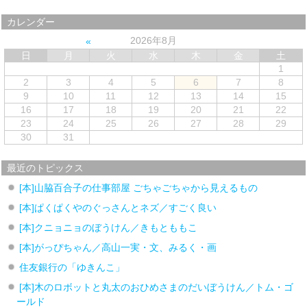
カレンダー
2026年8月
日
月
火
水
木
金
土
1
2
3
4
5
6
7
8
9
10
11
12
13
14
15
16
17
18
19
20
21
22
23
24
25
26
27
28
29
30
31
最近のトピックス
[本]山脇百合子の仕事部屋 ごちゃごちゃから見えるもの
[本]ぱくぱくやのぐっさんとネズ／すごく良い
[本]クニョニョのぼうけん／きもとももこ
[本]がっぴちゃん／高山一実・文、みるく・画
住友銀行の「ゆきんこ」
[本]木のロボットと丸太のおひめさまのだいぼうけん／トム・ゴ
ールド