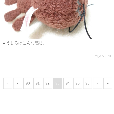
▲うしろはこんな感じ。
コメント:0
«
‹
90
91
92
93
94
95
96
›
»