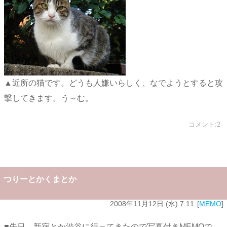
▲近所の猫です。どうも人嫌いらしく、なでようとすると攻
撃してきます。う～む。
コメント:2
つりーとかくまとか
2008年11月12日 (水) 7:11
MEMO
■先日、新宿とか渋谷に行ってきたので写真付きMEMOで