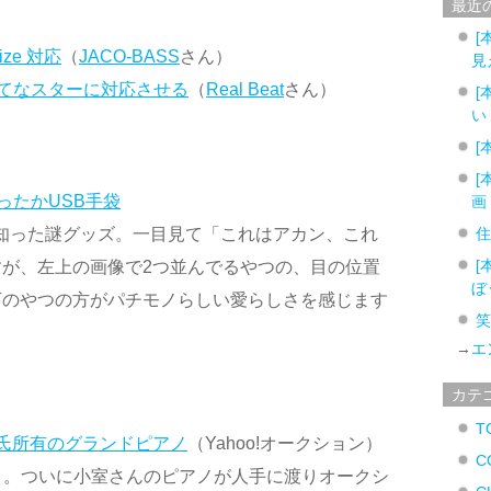
最近
[
ize 対応
（
JACO-BASS
さん）
見
izeとはてなスターに対応させる
（
Real Beat
さん）
[
い
[
[
ったかUSB手袋
画
知った謎グッズ。一目見て「これはアカン、これ
[
が、左上の画像で2つ並んでるやつの、目の位置
ぼ
下のやつの方がパチモノらしい愛らしさを感じます
→
エ
カテ
T
哲哉氏所有のグランドピアノ
（Yahoo!オークション）
C
より。ついに小室さんのピアノが人手に渡りオークシ