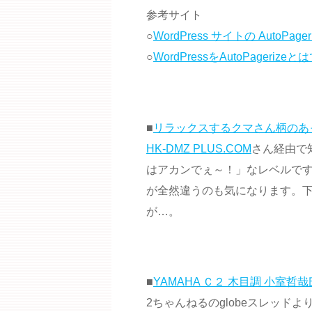
参考サイト
○
WordPress サイトの AutoPager
○
WordPressをAutoPager
■
リラックスするクマさん柄のあ
HK-DMZ PLUS.COM
さん経由で
はアカンでぇ～！」なレベルです
が全然違うのも気になります。
が…。
■
YAMAHA Ｃ２ 木目調 小室
2ちゃんねるのglobeスレッド