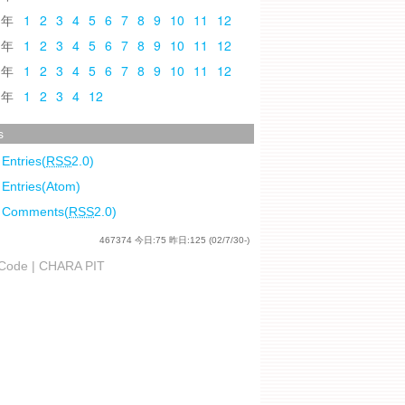
0
1
2
3
4
5
6
7
8
9
10
11
12
9
1
2
3
4
5
6
7
8
9
10
11
12
8
1
2
3
4
5
6
7
8
9
10
11
12
7
1
2
3
4
12
s
 Entries(
RSS
2.0)
 Entries(Atom)
l Comments(
RSS
2.0)
467374
今日:
75
昨日:
125
(02/7/30-)