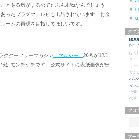
C
たことある気がするのでたぶん本物なんでしょう
H
てあったプラズマテレビも出品されています。お金
M
室ルームの再現を目指してほしいです。
タグ
BOO
PC
はり
ラクターフリーマガジン
「マルシー」
20号が12/1
キャ
表紙はモンチッチです。公式サイトに表紙画像が出
キャ
サン
ハン
マス
企業
携帯
ブロ
アー