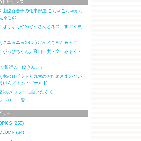
のトピックス
本]山脇百合子の仕事部屋 ごちゃごちゃから
えるもの
本]ぱくぱくやのぐっさんとネズ／すごく良
本]クニョニョのぼうけん／きもとももこ
本]がっぴちゃん／高山一実・文、みるく・
住友銀行の「ゆきんこ」
本]木のロボットと丸太のおひめさまのだい
うけん／トム・ゴールド
笑顔のメッソンに会いたくて
ントリー一覧
ゴリー
OPICS
(255)
OLUMN
(34)