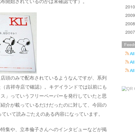
配布開始されているのかは未確認です）。
201
200
200
200
Feed
All
All
Al
ド店頭のみで配布されているようなんですが、系列
した（吉祥寺店で確認）。キデイランドでは以前にも
レス」っていうフリーペーパーを発行していたと思
ズ紹介が載っているだけだったのに対して、今回の
っていて読みごたえのある内容になっています。
の特集や、立本倫子さんへのインタビューなどが掲