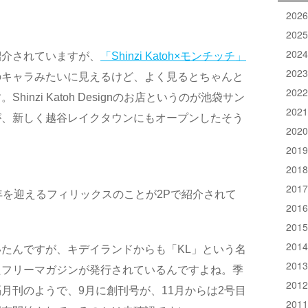
202
202
202
紹介されていますが、
「Shinzi Katoh×モンチッチ」
202
のキャラみたいに見えるけど、よく見るとちゃんと
202
inzi Katoh Designのお店というのが池袋サン
202
が、新しく越谷レイクタウンにもオープンしたそう
202
201
201
201
年を迎えるフィリックスのことが2Pで紹介されて
201
201
201
たんですが、キデイランドからも「KL」という名
201
たフリーマガジンが発行されているんですよね。季
201
月刊のようで、9月に創刊号が、11月からは2号目
201