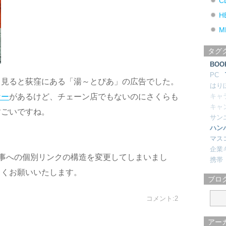
C
H
M
タグ
BOO
PC
く見ると荻窪にある「湯～とぴあ」の広告でした。
はり
ナー
があるけど、チェーン店でもないのにさくらも
キャ
キャ
すごいですね。
サン
ハン
マス
企業
事への個別リンクの構造を変更してしまいまし
携帯
しくお願いいたします。
ブロ
コメント:2
アー