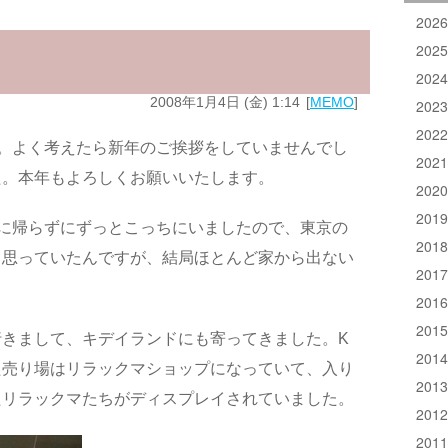
202
202
202
2008年1月4日 (金) 1:14
MEMO
202
202
。よく考えたら新年のご挨拶をしていませんでし
202
た。本年もよろしくお願いいたします。
202
201
に帰らずにずっとこっちにいましたので、東京の
201
と思っていたんですが、結局ほとんど家から出ない
201
201
201
きまして、キデイランドにも寄ってきました。K
201
た売り場はリラックマショップになっていて、入り
201
たリラックマたちがディスプレイされていました。
201
201