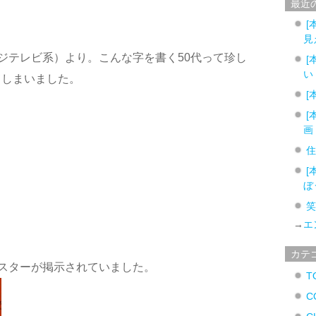
最近
[
見
ジテレビ系）より。こんな字を書く50代って珍し
[
い
てしまいました。
[
[
画
[
ぼ
→
エ
カテ
スターが掲示されていました。
T
C