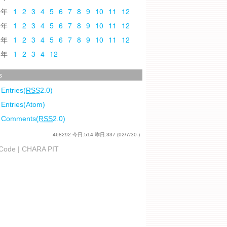
0
1
2
3
4
5
6
7
8
9
10
11
12
9
1
2
3
4
5
6
7
8
9
10
11
12
8
1
2
3
4
5
6
7
8
9
10
11
12
7
1
2
3
4
12
s
 Entries(
RSS
2.0)
 Entries(Atom)
l Comments(
RSS
2.0)
468292
今日:
514
昨日:
337
(02/7/30-)