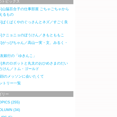
のトピックス
本]山脇百合子の仕事部屋 ごちゃごちゃから
えるもの
本]ぱくぱくやのぐっさんとネズ／すごく良
本]クニョニョのぼうけん／きもとももこ
本]がっぴちゃん／高山一実・文、みるく・
住友銀行の「ゆきんこ」
本]木のロボットと丸太のおひめさまのだい
うけん／トム・ゴールド
笑顔のメッソンに会いたくて
ントリー一覧
ゴリー
OPICS
(255)
OLUMN
(34)