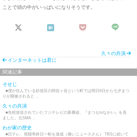
ことで頭の中がいっぱいになりそうです。
久々の共演
インターネットは君に
関連記事
そせじ
■僕が住んでいる杉並区の阿佐ヶ谷という町では明日6日から七夕まつ
りが開催されると ...
久々の共演
■先程放送されていたフジテレビの新番組、『まつもtoなかい』を見
ました。元SMA ...
わが家の歴史
■日テレ、視聴率終日一桁を達成（痛いニュースさん） TBSに続いて