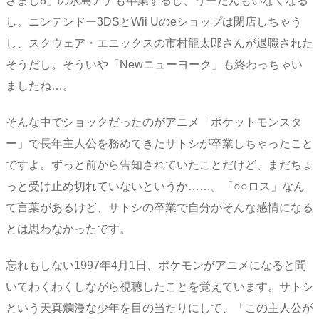
ざまし8」の永島アナも卒業するし、うーたんもいなくなる
し。ニンテンドー3DSとWii Uのeショップは閉店しちゃう
し、スクウェア・エニックスの市村龍太郎さんが退職された
そうだし。そういや「Newニューヨーク」も終わっちゃい
ましたね…。
そんな中でショックだったのがアニメ「ポケットモンスタ
ー」で長年主人公を務めてきたサトシが卒業しちゃったこと
ですよ。ずっと前から告知されていたことだけど、まだちょ
っと受け止め切れていないというか……。「○○ロス」なん
て言葉があるけど、サトシの卒業で自分がそんな感情になる
とは思わなかったです。
忘れもしない1997年4月1日、ポケモンがアニメになると聞
いてわくわくしながら視聴したことを覚えています。サトシ
という天真爛漫な少年を目の当たりにして、「この主人公が