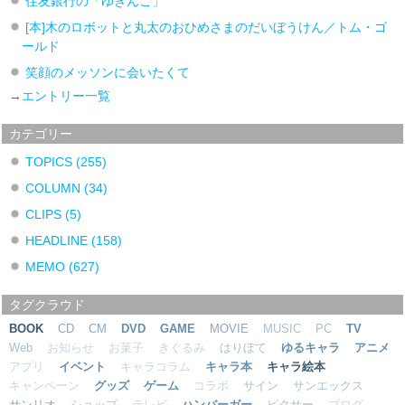
住友銀行の「ゆきんこ」
[本]木のロボットと丸太のおひめさまのだいぼうけん／トム・ゴ
ールド
笑顔のメッソンに会いたくて
→
エントリー一覧
カテゴリー
TOPICS
(255)
COLUMN
(34)
CLIPS
(5)
HEADLINE
(158)
MEMO
(627)
タグクラウド
BOOK
CD
CM
DVD
GAME
MOVIE
MUSIC
PC
TV
Web
お知らせ
お菓子
きぐるみ
はりぼて
ゆるキャラ
アニメ
アプリ
イベント
キャラコラム
キャラ本
キャラ絵本
キャンペーン
グッズ
ゲーム
コラボ
サイン
サンエックス
サンリオ
ショップ
テレビ
ハンバーガー
ピクサー
ブログ