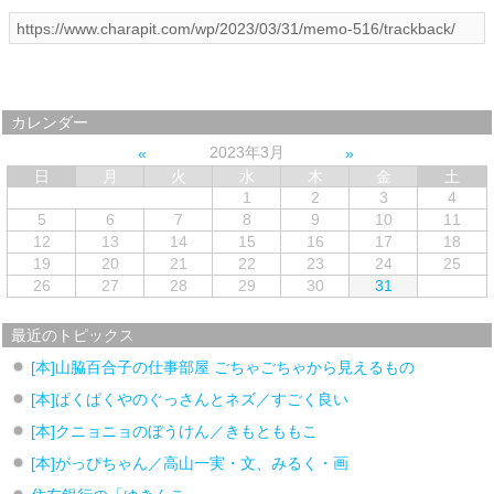
カレンダー
2023年3月
日
月
火
水
木
金
土
1
2
3
4
5
6
7
8
9
10
11
12
13
14
15
16
17
18
19
20
21
22
23
24
25
26
27
28
29
30
31
最近のトピックス
[本]山脇百合子の仕事部屋 ごちゃごちゃから見えるもの
[本]ぱくぱくやのぐっさんとネズ／すごく良い
[本]クニョニョのぼうけん／きもとももこ
[本]がっぴちゃん／高山一実・文、みるく・画