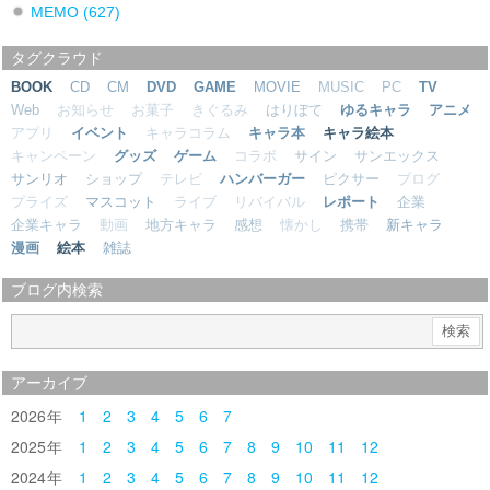
MEMO
(627)
タグクラウド
BOOK
CD
CM
DVD
GAME
MOVIE
MUSIC
PC
TV
Web
お知らせ
お菓子
きぐるみ
はりぼて
ゆるキャラ
アニメ
アプリ
イベント
キャラコラム
キャラ本
キャラ絵本
キャンペーン
グッズ
ゲーム
コラボ
サイン
サンエックス
サンリオ
ショップ
テレビ
ハンバーガー
ピクサー
ブログ
プライズ
マスコット
ライブ
リバイバル
レポート
企業
企業キャラ
動画
地方キャラ
感想
懐かし
携帯
新キャラ
漫画
絵本
雑誌
ブログ内検索
アーカイブ
2026
1
2
3
4
5
6
7
2025
1
2
3
4
5
6
7
8
9
10
11
12
2024
1
2
3
4
5
6
7
8
9
10
11
12