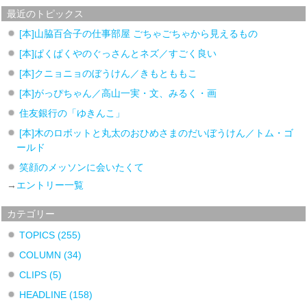
最近のトピックス
[本]山脇百合子の仕事部屋 ごちゃごちゃから見えるもの
[本]ぱくぱくやのぐっさんとネズ／すごく良い
[本]クニョニョのぼうけん／きもとももこ
[本]がっぴちゃん／高山一実・文、みるく・画
住友銀行の「ゆきんこ」
[本]木のロボットと丸太のおひめさまのだいぼうけん／トム・ゴ
ールド
笑顔のメッソンに会いたくて
→
エントリー一覧
カテゴリー
TOPICS
(255)
COLUMN
(34)
CLIPS
(5)
HEADLINE
(158)