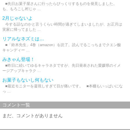
■先日お菓子屋さんに行ったらびっくりするものを発見しました。
も、もろこし村じゃ ...
2月じゃないよ
今する話なのかと言うくらい時間が過ぎてしまいましたが、お正月は
実家に帰ってました ...
リアルなネズミは…
■「鈴木先生」4巻（amazon）を読了。読んでるこっちまでクエン酸
キャンディー ...
みきゃん登場！
■昨日に続いてゆるキャラネタですが、先日発表された愛媛県のイメ
ージアップキャラク ...
お菓子もないし何もない
■最近モニターを凝視しすぎて目が痛いです。 ■本棚もいっぱいにな
っ ...
コメント一覧
まだ、コメントがありません