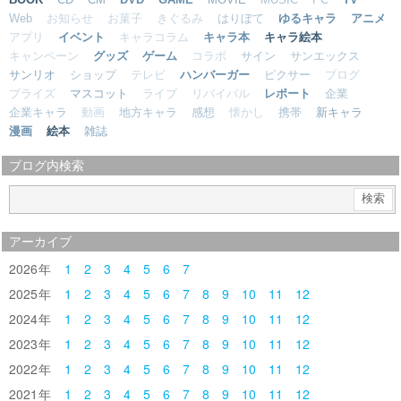
Web
お知らせ
お菓子
きぐるみ
はりぼて
ゆるキャラ
アニメ
アプリ
イベント
キャラコラム
キャラ本
キャラ絵本
キャンペーン
グッズ
ゲーム
コラボ
サイン
サンエックス
サンリオ
ショップ
テレビ
ハンバーガー
ピクサー
ブログ
プライズ
マスコット
ライブ
リバイバル
レポート
企業
企業キャラ
動画
地方キャラ
感想
懐かし
携帯
新キャラ
漫画
絵本
雑誌
ブログ内検索
アーカイブ
2026
1
2
3
4
5
6
7
2025
1
2
3
4
5
6
7
8
9
10
11
12
2024
1
2
3
4
5
6
7
8
9
10
11
12
2023
1
2
3
4
5
6
7
8
9
10
11
12
2022
1
2
3
4
5
6
7
8
9
10
11
12
2021
1
2
3
4
5
6
7
8
9
10
11
12