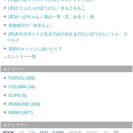
[本]クニョニョのぼうけん／きもとももこ
[本]がっぴちゃん／高山一実・文、みるく・画
住友銀行の「ゆきんこ」
[本]木のロボットと丸太のおひめさまのだいぼうけん／トム・ゴ
ールド
笑顔のメッソンに会いたくて
→
エントリー一覧
カテゴリー
TOPICS
(255)
COLUMN
(34)
CLIPS
(5)
HEADLINE
(158)
MEMO
(627)
タグクラウド
BOOK
CD
CM
DVD
GAME
MOVIE
MUSIC
PC
TV