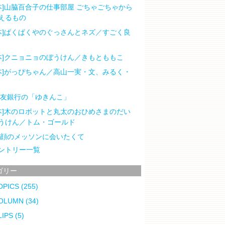
本]山脇百合子の仕事部屋 ごちゃごちゃから
えるもの
本]ぱくぱくやのぐっさんとネズ／すごく良
本]クニョニョのぼうけん／きもとももこ
本]がっぴちゃん／高山一実・文、みるく・
住友銀行の「ゆきんこ」
本]木のロボットと丸太のおひめさまのだい
うけん／トム・ゴールド
笑顔のメッソンに会いたくて
ントリー一覧
ゴリー
OPICS
(255)
OLUMN
(34)
LIPS
(5)