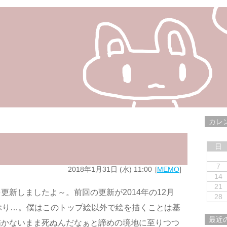
カレ
日
7
2018年1月31日 (水) 11:00
MEMO
14
21
更新しましたよ～。前回の更新が2014年の12月
28
ぶり…。僕はこのトップ絵以外で絵を描くことは基
最近
描かないまま死ぬんだなぁと諦めの境地に至りつつ