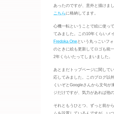
あったのですが、意外と描けま
こちら
に格納してます。
心機一転ということで絵に使っ
てみました。この10年くらいメ
Fredoka One
という丸っこいフォ
のときに絵も更新してロゴも統
2年くらいたってしまいました。
あとまだトップページに関して
応してみました。このブログ以
くいぞとGoogleさんから文
ジだけですが、気力があれば他
それともうひとつ、ずっと前から
ムを設置しているんですが、い