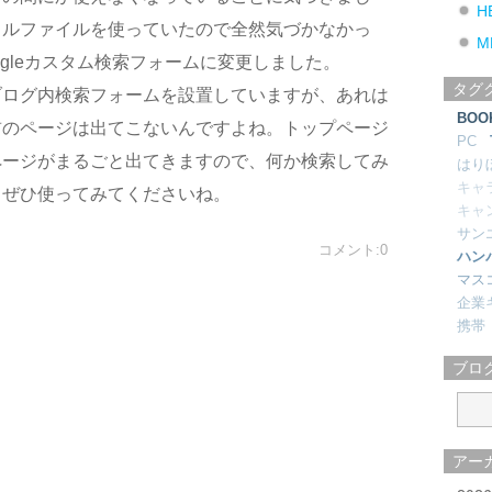
H
カルファイルを使っていたので全然気づかなかっ
M
gleカスタム検索フォームに変更しました。
タグ
ブログ内検索フォームを設置していますが、あれは
BOO
前のページは出てこないんですよね。トップページ
PC
ページがまるごと出てきますので、何か検索してみ
はり
キャ
らぜひ使ってみてくださいね。
キャ
サン
コメント:0
ハン
マス
企業
携帯
ブロ
アー