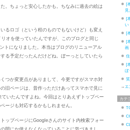
[
した。ちょっと安心したかも。ちなみに過去の絵は
見
[
い
ているロゴ（という程のものでもないけど）も変え
[
イリオを使っていたんですが、このブログと同じ
[
ントになりました。本当はブログのリニューアル
画
一する予定だったんだけどね。ぼーっとしていたら
[
ぼ
いくつか変更点がありまして、今更ですがスマホ対
→
エ
外の旧ページは、昔作っただけあってスマホで見に
句が来ていたんですよね。今回はとりあえずトップペー
カテ
のページも対応するかもしれません。
T
C
トップページにGoogleさんのサイト内検索フォー
C
つの間にか使えなくなっていることに気づきまし