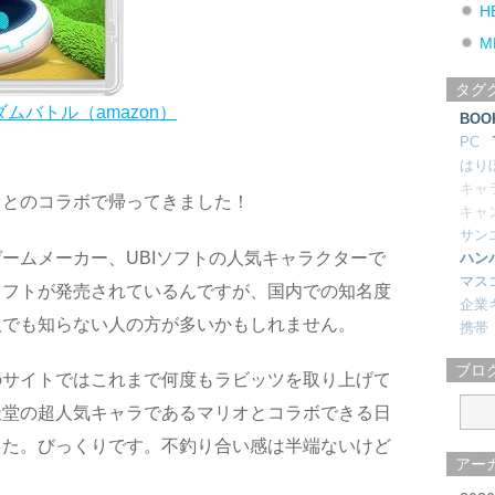
H
M
タグ
グダムバトル（amazon）
BOO
PC
はり
キャ
オとのコラボで帰ってきました！
キャ
サン
ームメーカー、UBIソフトの人気キャラクターで
ハン
マス
のソフトが発売されているんですが、国内での知名度
企業
人でも知らない人の方が多いかもしれません。
携帯
ブロ
のサイトではこれまで何度もラビッツを取り上げて
天堂の超人気キャラであるマリオとコラボできる日
した。びっくりです。不釣り合い感は半端ないけど
アー