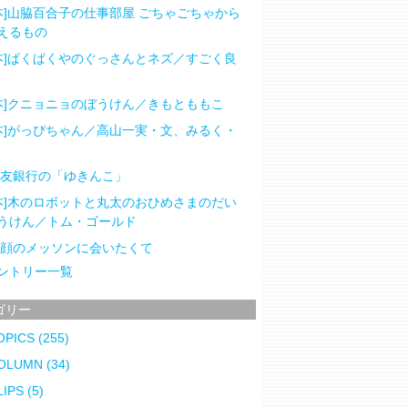
本]山脇百合子の仕事部屋 ごちゃごちゃから
えるもの
本]ぱくぱくやのぐっさんとネズ／すごく良
本]クニョニョのぼうけん／きもとももこ
本]がっぴちゃん／高山一実・文、みるく・
住友銀行の「ゆきんこ」
本]木のロボットと丸太のおひめさまのだい
うけん／トム・ゴールド
笑顔のメッソンに会いたくて
ントリー一覧
ゴリー
OPICS
(255)
OLUMN
(34)
LIPS
(5)