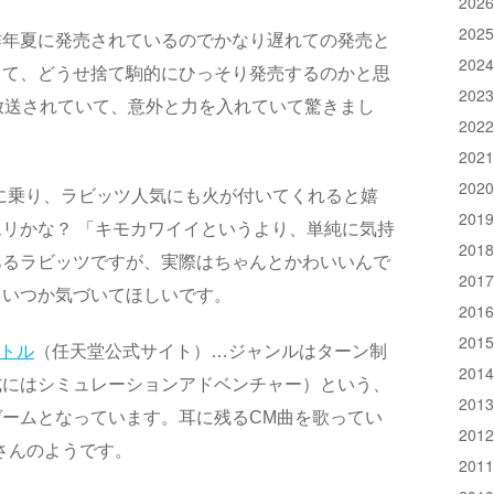
202
202
昨年夏に発売されているのでかなり遅れての発売と
202
って、どうせ捨て駒的にひっそり発売するのかと思
202
も放送されていて、意外と力を入れていて驚きまし
202
202
202
chの波に乗り、ラビッツ人気にも火が付いてくれると嬉
201
リかな？ 「キモカワイイというより、単純に気持
201
あるラビッツですが、実際はちゃんとかわいいんで
201
もいつか気づいてほしいです。
201
201
バトル
（任天堂公式サイト）…ジャンルはターン制
201
式にはシミュレーションアドベンチャー）という、
201
ームとなっています。耳に残るCM曲を歌ってい
201
90さんのようです。
201