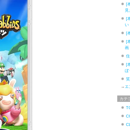
[
見
[
い
[
[
画
[
ぼ
→
エ
カテ
T
C
C