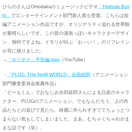
ひらのさんはOmodakaのミュージックビデオ
「Hietsuki Bus
hi」
でエンターテインメント部門新人賞も受賞。こちらは短
編アニメーション作品ですが、オリジナリティ溢れる世界観
が素晴らしいです。この昔の漫画っぽいキャラクターデザイ
ン、独特ですよね。イモリが叫ぶ「お～い！」のリフレイン
が耳に残りました。
→
「ホリデイ」予告編.mov
（YouTube）
・
「PLUG, THe NeW WORLD」合田経郎
（アニメーション
部門審査委員会推薦作品）
「どーもくん」でおなじみ合田経郎さんによる日産のキャラ
クター、PLUGのアニメーション。でもなんだろう、上の作
品たちとの並びで見たら、綺麗に作られすぎててちょっとつ
まらない気もしてしまいました。まあ、むちゃくちゃわがま
まな話です（笑）。