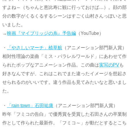
すよね～（ちゃんと恵比寿に観に行っておけば…）。顔の部
分の数字がくるくるするシーンはすごく山村さんっぽいと思
いました。
→
映画『マイブリッジの糸』予告編
（YouTube）
・
「やさしいマーチ」植草航
（アニメーション部門新人賞）
相対性理論の楽曲「ミス・パラレルワールド」にあわせて作
られたポップなアニメーション作品。この曲は
実写のPV
も
好きなんですが、これはこれでまた違ったイメージを想起さ
せられるのがいいです。違う作品も見てみたいなと思いまし
た。
・
「rain town」石田祐康
（アニメーション部門新人賞）
昨年「フミコの告白」で優秀賞を受賞した石田さんの卒業制
作として作られた最新作。「フミコ～」が動だとするとこち