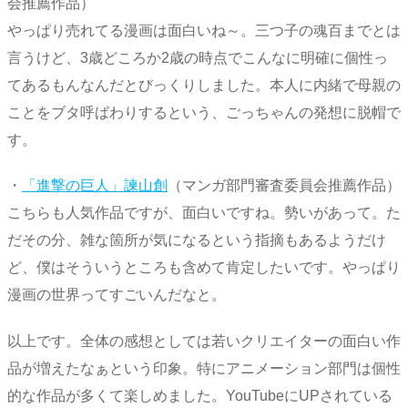
会推薦作品）
やっぱり売れてる漫画は面白いね～。三つ子の魂百までとは
言うけど、3歳どころか2歳の時点でこんなに明確に個性っ
てあるもんなんだとびっくりしました。本人に内緒で母親の
ことをブタ呼ばわりするという、ごっちゃんの発想に脱帽で
す。
・
「進撃の巨人」諫山創
（マンガ部門審査委員会推薦作品）
こちらも人気作品ですが、面白いですね。勢いがあって。た
だその分、雑な箇所が気になるという指摘もあるようだけ
ど、僕はそういうところも含めて肯定したいです。やっぱり
漫画の世界ってすごいんだなと。
以上です。全体の感想としては若いクリエイターの面白い作
品が増えたなぁという印象。特にアニメーション部門は個性
的な作品が多くて楽しめました。YouTubeにUPされている