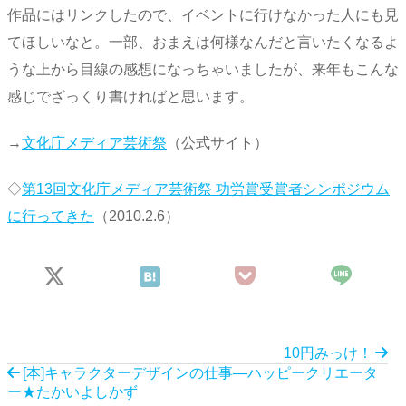
作品にはリンクしたので、イベントに行けなかった人にも見
てほしいなと。一部、おまえは何様なんだと言いたくなるよ
うな上から目線の感想になっちゃいましたが、来年もこんな
感じでざっくり書ければと思います。
→
文化庁メディア芸術祭
（公式サイト）
◇
第13回文化庁メディア芸術祭 功労賞受賞者シンポジウム
に行ってきた
（2010.2.6）
10円みっけ！
[本]キャラクターデザインの仕事―ハッピークリエータ
ー★たかいよしかず