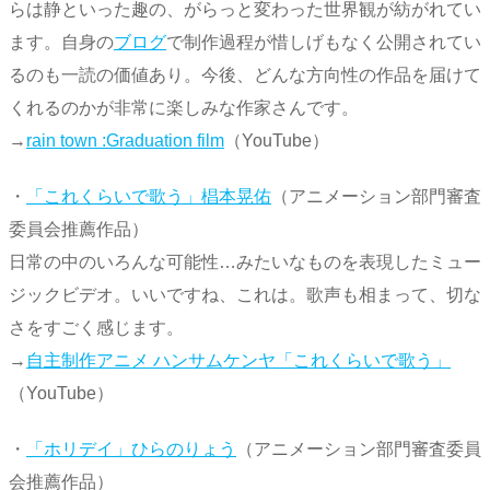
らは静といった趣の、がらっと変わった世界観が紡がれてい
ます。自身の
ブログ
で制作過程が惜しげもなく公開されてい
るのも一読の価値あり。今後、どんな方向性の作品を届けて
くれるのかが非常に楽しみな作家さんです。
→
rain town :Graduation film
（YouTube）
・
「これくらいで歌う」椙本晃佑
（アニメーション部門審査
委員会推薦作品）
日常の中のいろんな可能性…みたいなものを表現したミュー
ジックビデオ。いいですね、これは。歌声も相まって、切な
さをすごく感じます。
→
自主制作アニメ ハンサムケンヤ「これくらいで歌う」
（YouTube）
・
「ホリデイ」ひらのりょう
（アニメーション部門審査委員
会推薦作品）