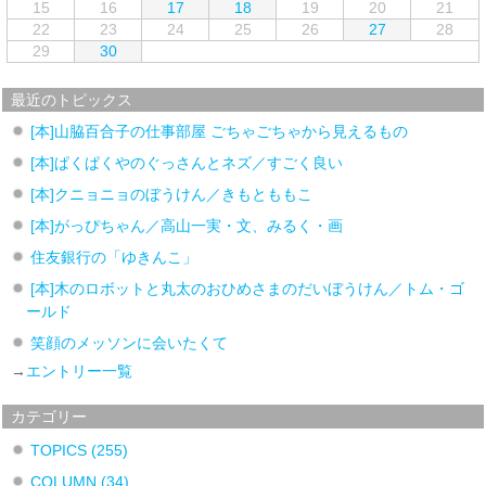
15
16
17
18
19
20
21
22
23
24
25
26
27
28
29
30
最近のトピックス
[本]山脇百合子の仕事部屋 ごちゃごちゃから見えるもの
[本]ぱくぱくやのぐっさんとネズ／すごく良い
[本]クニョニョのぼうけん／きもとももこ
[本]がっぴちゃん／高山一実・文、みるく・画
住友銀行の「ゆきんこ」
[本]木のロボットと丸太のおひめさまのだいぼうけん／トム・ゴ
ールド
笑顔のメッソンに会いたくて
→
エントリー一覧
カテゴリー
TOPICS
(255)
COLUMN
(34)