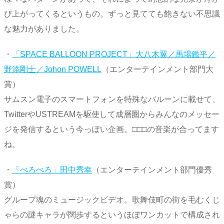
び上がってくるというもの。ずっと見てても飽きない不思議
な魅力がありました。
・
「SPACE BALLOON PROJECT」大八木翼／馬場鑑平／
野添剛士／Johon POWELL
（エンターテインメント部門大
賞）
サムスン電子のスマートフォンを特殊なバルーンに載せて、
TwitterやUSTREAMを駆使して成層圏からみんなのメッセー
ジを発信するという今っぽい企画。□□□の音楽が合ってます
ね。
・
「べろべろ」田中秀幸
（エンターテインメント部門優秀
賞）
グループ魂のミュージックビデオ。歌舞伎町の街を毛むくじ
ゃらの謎キャラが闊歩するというほぼワンカットで構成され