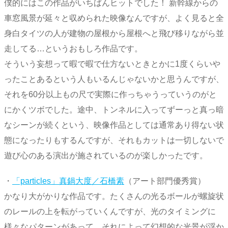
僕的にはこの作品がいちばんヒットでした！ 新幹線からの
車窓風景が延々と収められた映像なんですが、よく見ると全
身白タイツの人が建物の屋根から屋根へと飛び移りながら並
走してる…というおもしろ作品です。
そういう妄想って暇で暇で仕方ないときとかに1度くらいや
ったことあるという人もいるんじゃないかと思うんですが、
それを60分以上もの尺で実際に作っちゃうっていうのがと
にかくツボでした。途中、トンネルに入ってずーっと真っ暗
なシーンが続くという、映像作品としては通常あり得ない状
態になったりもするんですが、それもカットは一切しないで
遊び心のある演出が施されているのが楽しかったです。
・
「particles」真鍋大度／石橋素
（アート部門優秀賞）
かなり大がかりな作品です。たくさんの光るボールが螺旋状
のレールの上を転がっていくんですが、光のタイミングに
様々なパターンがあって、それによって幻想的な光景が浮か