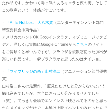
た作品です。かわいく毒っ気のあるキャラと夜の街、そして
この歌声という一体感がすごいです。
・
「All Is Not Lost」大八木翼
（エンターテインメント部門
審査委員会推薦作品）
アメリカのバンドOK Goのインタラクティブミュージックビ
デオ。詳しくは実際にGoogle Chromeから
こちら
のサイト
をご覧頂くと早いんですが、ブラウザを複数窓使った演出が
楽しい作品です。一瞬ブラクラかと思ったのはナイショ。
・
「マイブリッジの糸」山村浩二
（アニメーション部門優秀
賞）
山村浩二さんの最新作。1度見ただけだと分からないという
触れ込みでしたが、本当にさっぱり分かりませんでした
（笑）。てっきり会場でエンドレス上映されてるのかと思っ
たらメイキングだけで、本編は上映イベントのみだったんで