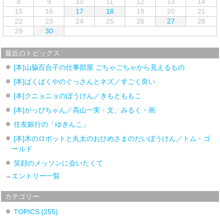
8
9
10
11
12
13
14
15
16
17
18
19
20
21
22
23
24
25
26
27
28
29
30
最近のトピックス
[本]山脇百合子の仕事部屋 ごちゃごちゃから見えるもの
[本]ぱくぱくやのぐっさんとネズ／すごく良い
[本]クニョニョのぼうけん／きもとももこ
[本]がっぴちゃん／高山一実・文、みるく・画
住友銀行の「ゆきんこ」
[本]木のロボットと丸太のおひめさまのだいぼうけん／トム・ゴ
ールド
笑顔のメッソンに会いたくて
→
エントリー一覧
カテゴリー
TOPICS
(255)