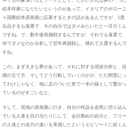
中でも印象深いエピソードとして、たかいさんは夢の一つに
絵本作家になりたいというのがあって、イタリアのボローニ
ャ国際絵本原画展に応募するときの話があるんですが、1度
出品するも落選で、今の自分ではダメみたいだと一旦引くん
ですね。で、数年後再挑戦するんですが、それでも落選で、
何でダメなのか分析して翌年再挑戦し、晴れて入選するんで
すね。
この、まず大きな夢があって、それに対する現状分析と、目
標の立て方、そしてどう行動していくのかが、ただ闇雲にっ
てわけじゃなく、地に足のついた形で一本の線として繋がっ
ているのがすごいなと。
そして、現地の原画展に行き、自分の作品を必死に売り込ん
でいる人達を目の当たりにして、会社勤めの自分と、フリー
の人達との迫力の違いを実感したというエピソードに続くん