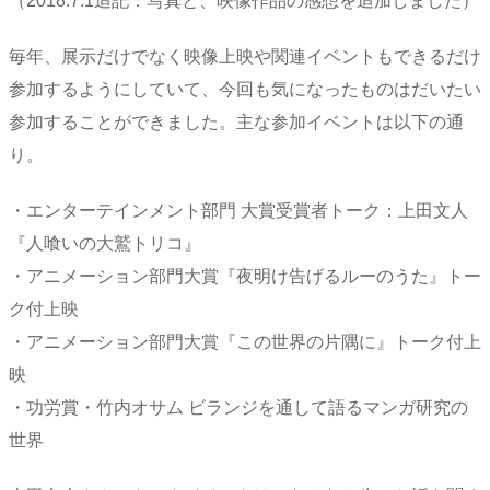
（2018.7.1追記：写真と、映像作品の感想を追加しました）
毎年、展示だけでなく映像上映や関連イベントもできるだけ
参加するようにしていて、今回も気になったものはだいたい
参加することができました。主な参加イベントは以下の通
り。
・エンターテインメント部門 大賞受賞者トーク：上田文人
『人喰いの大鷲トリコ』
・アニメーション部門大賞『夜明け告げるルーのうた』トー
ク付上映
・アニメーション部門大賞『この世界の片隅に』トーク付上
映
・功労賞・竹内オサム ビランジを通して語るマンガ研究の
世界