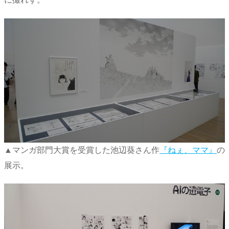
▲マンガ部門大賞を受賞した池辺葵さん作
『ねぇ、ママ』
の
展示。