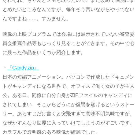
それぞれ、ちゃんとメモも取ったので、また改めて個別にま
とめたいところなんですが、毎年そう言いながらやってない
んですよね……。すみません。
映像の上映プログラムでは会場には展示されていない審査委
員会推薦作品等もじっくり見ることができます。その中で心
に残った作品をいくつか紹介します。
・
『Candy.zip』
日本の短編アニメーション。パソコンで作成したドキュメン
トがキャンディになる世界で、オフィスで働く女の子が主人
公。ある日、同僚に自分自身がZIPファイルのキャンディに
されてしまい、そこからどうにか復讐を遂げるというストー
リー。あらすじだけ書くと突飛すぎて意味不明気味ですが、
なぜかすんなり世界に入っていけてしまうのがすごいです。
カラフルで透明感のある映像が綺麗でした。