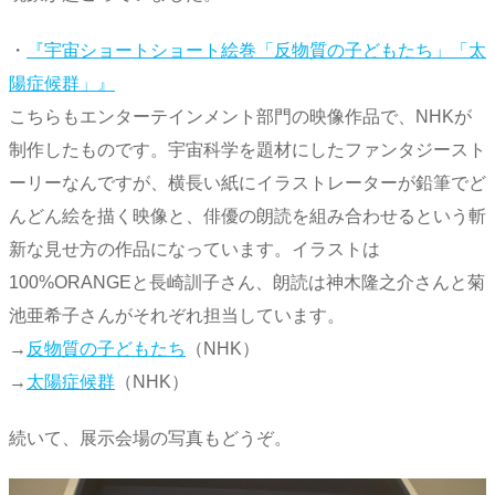
・
『宇宙ショートショート絵巻「反物質の子どもたち」「太
陽症候群」』
こちらもエンターテインメント部門の映像作品で、NHKが
制作したものです。宇宙科学を題材にしたファンタジースト
ーリーなんですが、横長い紙にイラストレーターが鉛筆でど
んどん絵を描く映像と、俳優の朗読を組み合わせるという斬
新な見せ方の作品になっています。イラストは
100%ORANGEと長崎訓子さん、朗読は神木隆之介さんと菊
池亜希子さんがそれぞれ担当しています。
→
反物質の子どもたち
（NHK）
→
太陽症候群
（NHK）
続いて、展示会場の写真もどうぞ。