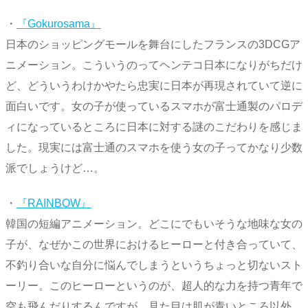
・
『Gokurosama』
日本のショッピングモールを舞台にしたフランスの3DCGア
ニメーション。こういうのってヘンテコ日本になりがちだけ
ど、どういうわけかやたら忠実に日本が再現されていて逆に
面白いです。女の子が使っているスマホが富士通製のパロデ
ィになっているところに日本に対する謎のこだわりを感じま
した。現実には富士通のスマホを使う女の子ってかなり少数
派でしょうけど…。
・
『RAINBOW』
韓国の短編アニメーション。どこにでもいそうな地味な女の
子が、なぜかこの世界におけるヒーローと付き合っていて、
不釣り合いな自分に悩んでしまうというちょっと切ないスト
ーリー。このヒーローというのが、超人的な力を持つ青年で
空も飛んだりするんですが、見た目は肌が青いところ以外、