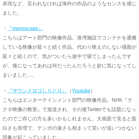
表現など、言われなければ海外の作品のようなセンスを感じ
ました。
・
『monoscape』
こちらはアート部門の映像作品。港湾施設でコンテナを運搬
している映像が延々と続く作品。代わり映えのしない場面が
延々と続くので、気がついたら途中で寝てしまったんです
が、後になってあれは何だったんだろうと妙に気になってし
まいました…。
・
『サウンドロゴしりとり』
（
Youtube
）
こちらはエンターテインメント部門の映像作品。NHK『テ
クネ映像の教室』で放送され、その後Twitterでも話題になっ
たのでご存じの方も多いかもしれません。大画面で見ると面
白さも倍増で、テンポの速さも相まって笑いが追いつかない
現象が起こっていました。