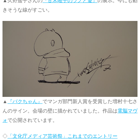
▲久野遥子さんの
『甘木唯子のツノと愛』
の展示。今にも動
きそうな線がすごい。
▲
『バクちゃん』
でマンガ部門新人賞を受賞した増村十七さ
んのサイン。会場の壁に描かれていました。作品は
電脳マヴ
ォ
で公開されています。
◇
「文化庁メディア芸術祭」これまでのエントリー