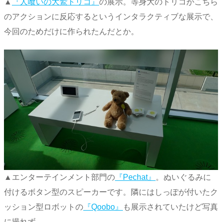
▲
『人喰いの大鷲トリコ』
の展示。等身大のトリコがこちら
のアクションに反応するというインタラクティブな展示で、
今回のためだけに作られたんだとか。
▲エンターテインメント部門の
『Pechat』
。ぬいぐるみに
付けるボタン型のスピーカーです。隣にはしっぽが付いたク
ッション型ロボットの
『Qoobo』
も展示されていたけど写真
に撮れず。