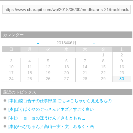
カレンダー
2018年6月
日
月
火
水
木
金
土
1
2
3
4
5
6
7
8
9
10
11
12
13
14
15
16
17
18
19
20
21
22
23
24
25
26
27
28
29
30
最近のトピックス
[本]山脇百合子の仕事部屋 ごちゃごちゃから見えるもの
[本]ぱくぱくやのぐっさんとネズ／すごく良い
[本]クニョニョのぼうけん／きもとももこ
[本]がっぴちゃん／高山一実・文、みるく・画