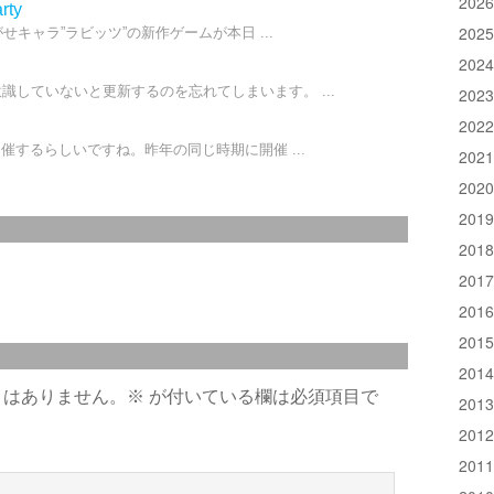
202
ty
202
せキャラ”ラビッツ”の新作ゲームが本日 ...
202
識していないと更新するのを忘れてしまいます。 ...
202
202
開催するらしいですね。昨年の同じ時期に開催 ...
202
202
201
201
201
201
201
201
とはありません。
※
が付いている欄は必須項目で
201
201
201