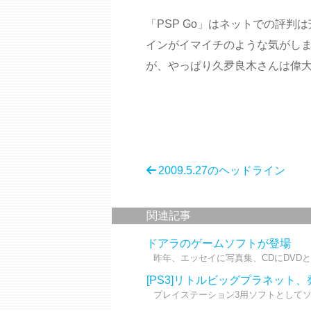
「PSP Go」はネットでの評
インがイマイチのような気がし
が、やっぱり久夛良木さんは偉
2009.5.27のヘッドライン
関連記事
ドアラのゲームソフトが登場
昨年、エッセイに写真集、CDにDVDと
[PS3]リトルビッグプラネット
プレイステーション3用ソフトとしてソ