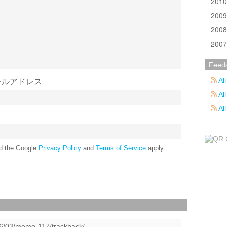
201
200
200
200
Feed
All
ールアドレス
All
Al
nd the Google
Privacy Policy
and
Terms of Service
apply.