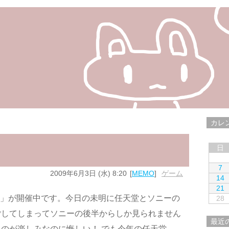
カレ
日
7
2009年6月3日 (水) 8:20
MEMO
ゲーム
14
21
3」が開催中です。今日の未明に任天堂とソニーの
28
ごしてしまってソニーの後半からしか見られません
最近
のが楽しみなのに悔しい！ でも今年の任天堂