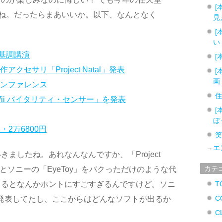
[
すね。だったらまあいいか。以下、なんとなく
見
[
い
ト基調講演
[
アクセサリ「Project Natal」発表
[
画
スカンファレンス
ii バイタリティ・センサー」を発表
[
ぼ
・2万6800円
→
エ
ましたね。あれなんなんですか、「Project
カテ
iiとソニーの「EyeToy」をパクっただけのような代
てるとなんかホントにすごすぎるんですけど。ソニ
T
C
を発表してたし、ここからはどんなソフトが出るか
C