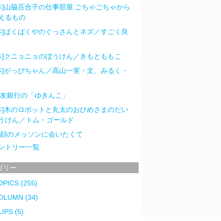
本]山脇百合子の仕事部屋 ごちゃごちゃから
えるもの
本]ぱくぱくやのぐっさんとネズ／すごく良
本]クニョニョのぼうけん／きもとももこ
本]がっぴちゃん／高山一実・文、みるく・
住友銀行の「ゆきんこ」
本]木のロボットと丸太のおひめさまのだい
うけん／トム・ゴールド
笑顔のメッソンに会いたくて
ントリー一覧
ゴリー
OPICS
(255)
OLUMN
(34)
LIPS
(5)