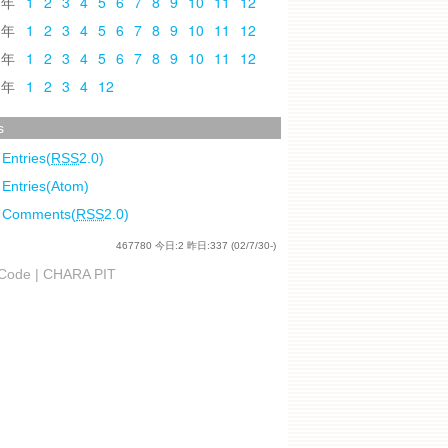
0
1
2
3
4
5
6
7
8
9
10
11
12
9
1
2
3
4
5
6
7
8
9
10
11
12
8
1
2
3
4
5
6
7
8
9
10
11
12
7
1
2
3
4
12
s
 Entries(
RSS
2.0)
 Entries(Atom)
l Comments(
RSS
2.0)
467780
今日:
2
昨日:
337
(02/7/30-)