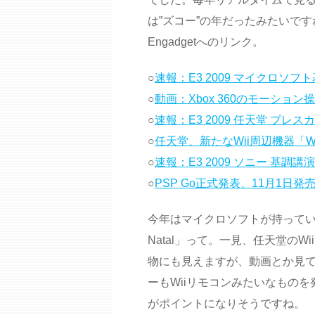
は”ズコー”の年だったみたいで
Engadgetへのリンク。
○
速報：E3 2009 マイクロソフ
○
動画：Xbox 360のモーション操作
○
速報：E3 2009 任天堂 プレ
○
任天堂、新たなWii周辺機器「W
○
速報：E3 2009 ソニー 基調講演
○
PSP Go正式発表、11月1日発売
今年はマイクロソフトが持っていき
Natal」って。一見、任天堂のW
物にも見えますが、動画とか見
ーもWiiリモコンみたいなもの
がポイントになりそうですね。