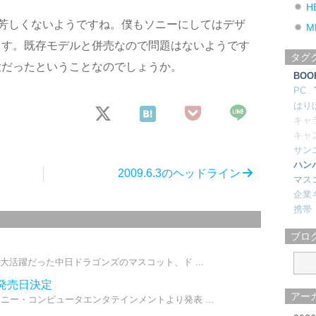
H
判は芳しくないようですね。僕もソニーにしてはデザ
M
ます。既存モデルと併売なので問題はないようです
タグ
大だったということなのでしょうか。
BOO
PC
はり
キャ
キャ
サン
ハン
2009.6.3のヘッドライン
マス
企業
携帯
ブロ
大活躍だった中日ドラゴンズのマスコット、ド ...
、発売日決定
アー
ニー・コンピュータエンタテインメントより発表 ...