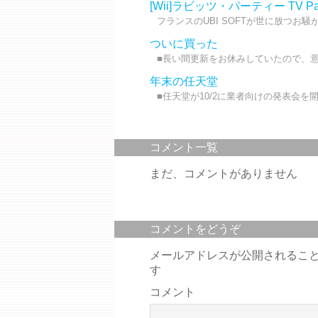
[Wii]ラビッツ・パーティー TV Par
フランスのUBI SOFTが世に放つお騒が
ついに買った
■長い間更新をお休みしていたので、意
年末の任天堂
■任天堂が10/2に業者向けの発表会を
コメント一覧
まだ、コメントがありません
コメントをどうぞ
メールアドレスが公開されるこ
す
コメント