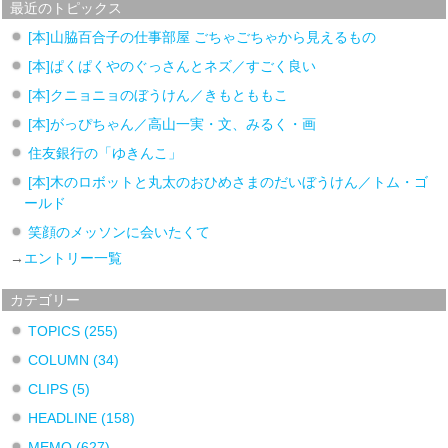
最近のトピックス
[本]山脇百合子の仕事部屋 ごちゃごちゃから見えるもの
[本]ぱくぱくやのぐっさんとネズ／すごく良い
[本]クニョニョのぼうけん／きもとももこ
[本]がっぴちゃん／高山一実・文、みるく・画
住友銀行の「ゆきんこ」
[本]木のロボットと丸太のおひめさまのだいぼうけん／トム・ゴ
ールド
笑顔のメッソンに会いたくて
→
エントリー一覧
カテゴリー
TOPICS
(255)
COLUMN
(34)
CLIPS
(5)
HEADLINE
(158)
MEMO
(627)