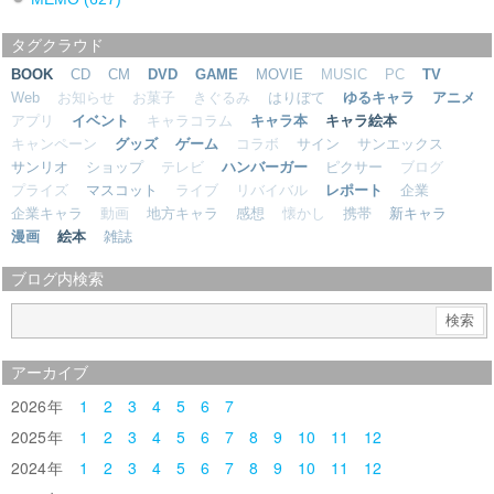
タグクラウド
BOOK
CD
CM
DVD
GAME
MOVIE
MUSIC
PC
TV
Web
お知らせ
お菓子
きぐるみ
はりぼて
ゆるキャラ
アニメ
アプリ
イベント
キャラコラム
キャラ本
キャラ絵本
キャンペーン
グッズ
ゲーム
コラボ
サイン
サンエックス
サンリオ
ショップ
テレビ
ハンバーガー
ピクサー
ブログ
プライズ
マスコット
ライブ
リバイバル
レポート
企業
企業キャラ
動画
地方キャラ
感想
懐かし
携帯
新キャラ
漫画
絵本
雑誌
ブログ内検索
アーカイブ
2026
1
2
3
4
5
6
7
2025
1
2
3
4
5
6
7
8
9
10
11
12
2024
1
2
3
4
5
6
7
8
9
10
11
12