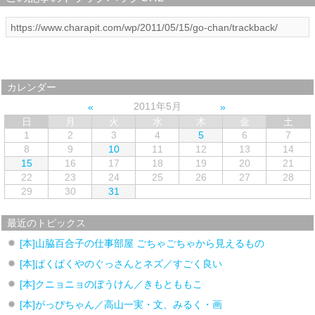
カレンダー
2011年5月
日
月
火
水
木
金
土
1
2
3
4
5
6
7
8
9
10
11
12
13
14
15
16
17
18
19
20
21
22
23
24
25
26
27
28
29
30
31
最近のトピックス
[本]山脇百合子の仕事部屋 ごちゃごちゃから見えるもの
[本]ぱくぱくやのぐっさんとネズ／すごく良い
[本]クニョニョのぼうけん／きもとももこ
[本]がっぴちゃん／高山一実・文、みるく・画