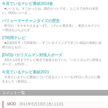
今見ているテレビ番組2014春
■いいとも、すごかったね。面白かったです。 ところで去年の末頃
に、HDDレコーダ ...
バリューマーチャンダイズの歴史
昨日の「モヤモヤさまぁ～ず2」（テレビ東京系）。東京スカイツリ
ー周辺をぶらぶらす ...
27時間テレビ
■広告9月号（7/26発売）…すごいタイミングですごい雑誌の表紙に起
用されたもの ...
[DVD]バカリズムマン対怪人ボーズ
4月から6月までテレビ東京で放送されていた「バカリズムマン対怪人
ボーズ」がDVD ...
今見ているテレビ番組2021
今見ているテレビ番組について語るエントリーを1年11ヶ月ぶりに書
きました（前回は ...
コメント一覧
MOD
2011年5月19日 (木) 11:01