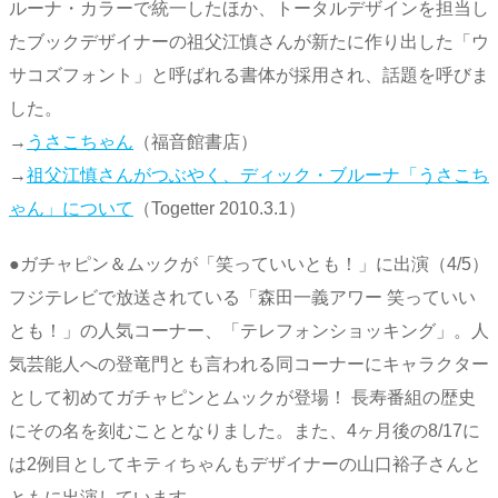
ルーナ・カラーで統一したほか、トータルデザインを担当し
たブックデザイナーの祖父江慎さんが新たに作り出した「ウ
サコズフォント」と呼ばれる書体が採用され、話題を呼びま
した。
→
うさこちゃん
（福音館書店）
→
祖父江慎さんがつぶやく、ディック・ブルーナ「うさこち
ゃん」について
（Togetter 2010.3.1）
●ガチャピン＆ムックが「笑っていいとも！」に出演（4/5）
フジテレビで放送されている「森田一義アワー 笑っていい
とも！」の人気コーナー、「テレフォンショッキング」。人
気芸能人への登竜門とも言われる同コーナーにキャラクター
として初めてガチャピンとムックが登場！ 長寿番組の歴史
にその名を刻むこととなりました。また、4ヶ月後の8/17に
は2例目としてキティちゃんもデザイナーの山口裕子さんと
ともに出演しています。