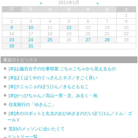
2011年1月
日
月
火
水
木
金
土
1
2
3
4
5
6
7
8
9
10
11
12
13
14
15
16
17
18
19
20
21
22
23
24
25
26
27
28
29
30
31
最近のトピックス
[本]山脇百合子の仕事部屋 ごちゃごちゃから見えるもの
[本]ぱくぱくやのぐっさんとネズ／すごく良い
[本]クニョニョのぼうけん／きもとももこ
[本]がっぴちゃん／高山一実・文、みるく・画
住友銀行の「ゆきんこ」
[本]木のロボットと丸太のおひめさまのだいぼうけん／トム・ゴ
ールド
笑顔のメッソンに会いたくて
→
エントリー一覧