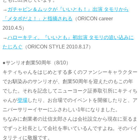
→
ガチャピン＆ムックが『いいとも！』出演 タモリから
「メタボだよ！」と指摘される
（ORICON career
2010.4.5）
→
ハローキティ、『いいとも』初出演 タモリの追い込みに
たじろぐ
（ORICON STYLE 2010.8.17）
●サンリオ創業50周年（8/10）
キティちゃんをはじめとする多くのファンシーキャラクター
でお馴染みのサンリオが、創業50周年を迎えたのもこの年
でした。それを記念してニューヨーク証券取引所にキティち
ゃんが
登場
したり、お台場でのイベントを開催したりと、ア
ニバーサリーイヤーにふさわしい1年になりました。
ちなみに創業者の辻信太郎さんは会社設立から現在に至るま
でずっと社長として会社を率いているんですよね。そのバイ
タリティに敬服です。