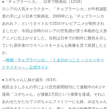
●「チェブラーシカ」、日本で映画化（12/18）
ロシアの人気キャラクター、「チェブラーシカ」が中村誠監
督の手により日本で映画化。2009年にも「チェブラーシカ
あれれ？」というタイトルで2Dのテレビアニメが制作され
ましたが、今回は当時のロシアの空気感が漂う本格的な人形
アニメに仕上がりました。当初は日本での制作に難色を示し
ていた原作者のウスペンスキーさんも映像を見て絶賛したと
か。
→
映画「チェブラーシカ」「くまのがっこう ～ジャッキー
とケイティ～」公式サイト
●コボちゃんに妹が誕生（6/14）
植田まさしさんの手により読売新聞朝刊にて連載中の4コマ
漫画「コボちゃん」が連載1万回という偉業を達成。それに
あわせたかたちでコボちゃんファミリーにも妹、みほちゃん
が誕生することになりました。更に、永遠の幼稚園児かと思