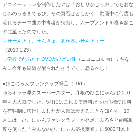
アニメーションを制作したのは「おしりかじり虫」でもおな
じみのうるまでるび。その賛否はともかく、動画中に何度も
流れるテーマ曲の中毒者が続出し、ムーブメントを巻き起こ
すに至ったのでした。
→
せーんきょ、せんきょ、あかるいせんきょー
（2010.1.23）
→
学校で配られたDVDがひどい件
（ニコニコ動画）…ちな
みに今年も続編が配られたそうです。恐るべし！
●ひこにゃんファンクラブ発足（10/1）
ゆるキャラ界のスーパースター、彦根のひこにゃんは2010
年も大人気でした。5月にはこれまで無料だった商標使用料
を有料制に移行しましたが人気は衰えることを知らず、10
月には「ひこにゃんファンクラブ」が発足。ふるさと納税制
度を使った「みんなのひこにゃん応援事業」に5000円以上