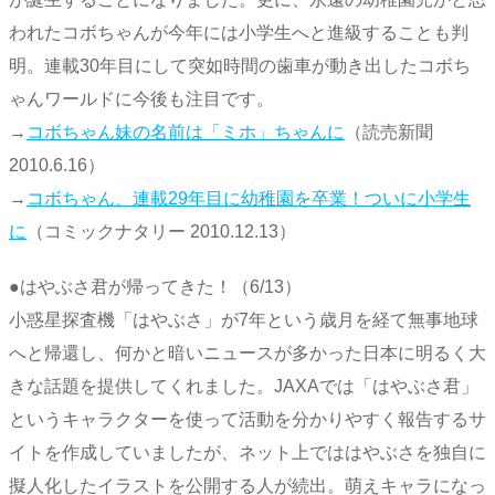
われたコボちゃんが今年には小学生へと進級することも判
明。連載30年目にして突如時間の歯車が動き出したコボち
ゃんワールドに今後も注目です。
→
コボちゃん妹の名前は「ミホ」ちゃんに
（読売新聞
2010.6.16）
→
コボちゃん、連載29年目に幼稚園を卒業！ついに小学生
に
（コミックナタリー 2010.12.13）
●はやぶさ君が帰ってきた！（6/13）
小惑星探査機「はやぶさ」が7年という歳月を経て無事地球
へと帰還し、何かと暗いニュースが多かった日本に明るく大
きな話題を提供してくれました。JAXAでは「はやぶさ君」
というキャラクターを使って活動を分かりやすく報告するサ
イトを作成していましたが、ネット上でははやぶさを独自に
擬人化したイラストを公開する人が続出。萌えキャラになっ