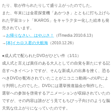
たり、歌が作られたりして盛り上がったのでした。
また、年末には金星探査機「あかつき」とともに打ち上げら
れた宇宙ヨット「IKAROS」をキャラクター化した絵本も発
売されています。
→
お帰りなさい、はやぶさ！
（ITmedia 2010.6.13）
→
[本]イカロス君の大航海
（2010.12.26）
●成人式で配られたDVDがひどい件（1/11）
成人式と言えば責任のある大人としての自覚を新たにする記
念すべきイベントですが、そんな新成人の出鼻を挫く、恐る
べきDVDが配布されていたことがニコニコ動画へのUPによ
り判明したのでした。DVDには選挙推進協会が制作した、
選挙への参加を啓発するアニメーションが収録されていたの
ですが、その内容は誰がどう見てもちびっ子向けのような脳
天気な仕上がりになっていたのです。