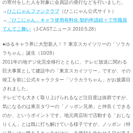
の寄付をした人を対象に会員証の発行などを行いました。
→
ひこにゃんファンクラブ
（ひこにゃん公式サイト）
→
「ひこにゃん」キャラ使用有料化 契約申請続々で市職員
てんてこ舞い
（J-CASTニュース 2010.5.28）
●ゆるキャラ界に大型新人！？ 東京スカイツリーの「ソラカ
ラちゃん」誕生（10/28）
2011年の地デジ化完全移行とともに、テレビ放送に関わる
巨大事業として建設中の「東京スカイツリー」ですが、その
竣工を前に公式キャラクター「ソラカラちゃん」がお披露目
されました。
テレビでも大きく取り上げられるなど注目度は抜群ですが、
気になるのは東京タワーの「ノッポン兄弟」と仲良くできる
のか、というポイントです。地元商店街で活動する「おしな
りくん」とは既に打ち解けている様子ですが、ノッポン（特