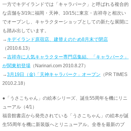
一方でキデイランドでは「キャラパーク」と呼ばれる複合的
な店舗を3/19に福岡・天神、10/15に東京・吉祥寺と相次い
でオープンし、キャラクターショップとしての新たな展開に
も踏み出しています。
→
キデイランド原宿店、建替えのため8月末で閉店
（2010.6.13）
→
吉祥寺に人気キャラクター専門店集結、「キャラパーク」
が関東初登場
（Narinari.com 2010.8.27）
→
3月19日（金)「天神キャラパーク」オープン
（PR TIMES
2010.2.18）
●「うさこちゃん」の絵本シリーズ、誕生55周年を機にリニ
ューアル（4/1）
福音館書店から発売されている「うさこちゃん」の絵本が誕
生55周年を機に新装版へとリニューアル。全巻を最新のブ