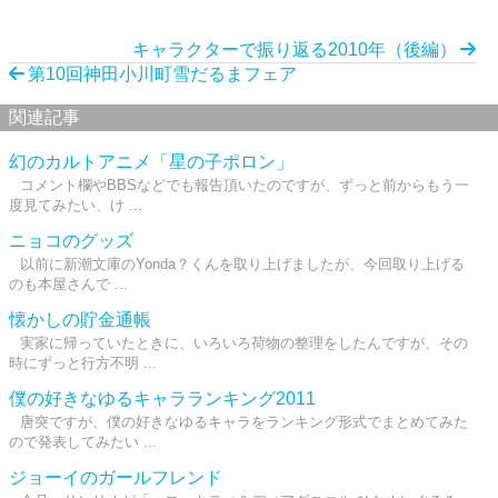
キャラクターで振り返る2010年（後編）
第10回神田小川町雪だるまフェア
関連記事
幻のカルトアニメ「星の子ポロン」
コメント欄やBBSなどでも報告頂いたのですが、ずっと前からもう一
度見てみたい、け ...
ニョコのグッズ
以前に新潮文庫のYonda？くんを取り上げましたが、今回取り上げる
のも本屋さんで ...
懐かしの貯金通帳
実家に帰っていたときに、いろいろ荷物の整理をしたんですが、その
時にずっと行方不明 ...
僕の好きなゆるキャラランキング2011
唐突ですが、僕の好きなゆるキャラをランキング形式でまとめてみた
ので発表してみたい ...
ジョーイのガールフレンド