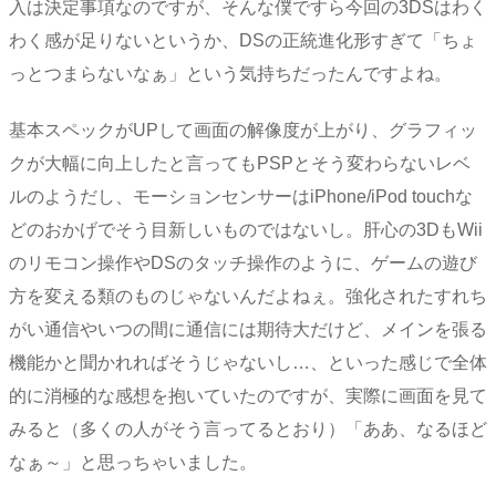
入は決定事項なのですが、そんな僕ですら今回の3DSはわく
わく感が足りないというか、DSの正統進化形すぎて「ちょ
っとつまらないなぁ」という気持ちだったんですよね。
基本スペックがUPして画面の解像度が上がり、グラフィッ
クが大幅に向上したと言ってもPSPとそう変わらないレベ
ルのようだし、モーションセンサーはiPhone/iPod touchな
どのおかげでそう目新しいものではないし。肝心の3DもWii
のリモコン操作やDSのタッチ操作のように、ゲームの遊び
方を変える類のものじゃないんだよねぇ。強化されたすれち
がい通信やいつの間に通信には期待大だけど、メインを張る
機能かと聞かれればそうじゃないし…、といった感じで全体
的に消極的な感想を抱いていたのですが、実際に画面を見て
みると（多くの人がそう言ってるとおり）「ああ、なるほど
なぁ～」と思っちゃいました。