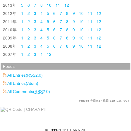
2013
5
6
7
8
10
11
12
2012
1
2
3
4
5
6
7
8
9
10
11
12
2011
1
2
3
4
5
6
7
8
9
10
11
12
2010
1
2
3
4
5
6
7
8
9
10
11
12
2009
1
2
3
4
5
6
7
8
9
10
11
12
2008
1
2
3
4
5
6
7
8
9
10
11
12
2007
1
2
3
4
12
Feeds
All Entries(
RSS
2.0)
All Entries(Atom)
All Comments(
RSS
2.0)
468965
今日:
447
昨日:
740
(02/7/30-)
©
1999
-2026
CHARA PIT