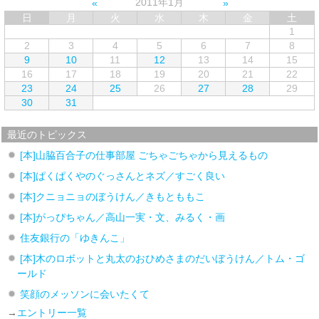
2011年1月
日
月
火
水
木
金
土
1
2
3
4
5
6
7
8
9
10
11
12
13
14
15
16
17
18
19
20
21
22
23
24
25
26
27
28
29
30
31
最近のトピックス
[本]山脇百合子の仕事部屋 ごちゃごちゃから見えるもの
[本]ぱくぱくやのぐっさんとネズ／すごく良い
[本]クニョニョのぼうけん／きもとももこ
[本]がっぴちゃん／高山一実・文、みるく・画
住友銀行の「ゆきんこ」
[本]木のロボットと丸太のおひめさまのだいぼうけん／トム・ゴ
ールド
笑顔のメッソンに会いたくて
→
エントリー一覧