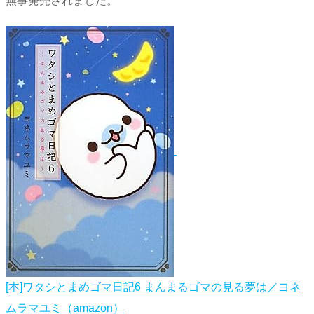
無事発売されました。
[本]ワタシとまめゴマ日記6 まんまるゴマの見る夢は／ヨネ
ムラマユミ（amazon）