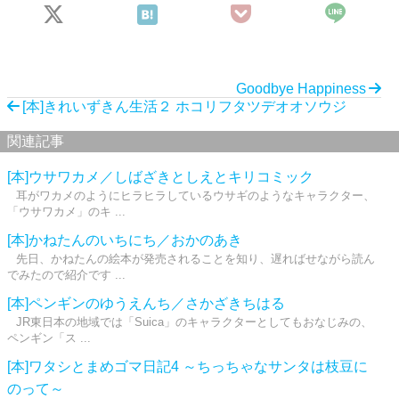
Goodbye Happiness
[本]きれいずきん生活２ ホコリフタツデオオソウジ
関連記事
[本]ウサワカメ／しばざきとしえとキリコミック
耳がワカメのようにヒラヒラしているウサギのようなキャラクター、
「ウサワカメ」のキ ...
[本]かねたんのいちにち／おかのあき
先日、かねたんの絵本が発売されることを知り、遅ればせながら読ん
でみたので紹介です ...
[本]ペンギンのゆうえんち／さかざきちはる
JR東日本の地域では「Suica」のキャラクターとしてもおなじみの、
ペンギン「ス ...
[本]ワタシとまめゴマ日記4 ～ちっちゃなサンタは枝豆に
のって～