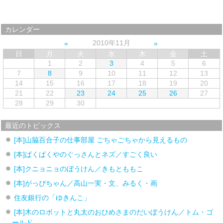
カレンダー
2010年11月
日
月
火
水
木
金
土
1
2
3
4
5
6
7
8
9
10
11
12
13
14
15
16
17
18
19
20
21
22
23
24
25
26
27
28
29
30
最近のトピックス
[本]山脇百合子の仕事部屋 ごちゃごちゃから見えるもの
[本]ぱくぱくやのぐっさんとネズ／すごく良い
[本]クニョニョのぼうけん／きもとももこ
[本]がっぴちゃん／高山一実・文、みるく・画
住友銀行の「ゆきんこ」
[本]木のロボットと丸太のおひめさまのだいぼうけん／トム・ゴ
ールド