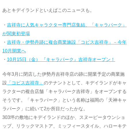
あとキデイランドといえばこのニュースも。
・
吉祥寺に人気キャラクター専門店集結、「キャラパーク」
が関東初登場
・
吉祥寺・伊勢丹跡に複合商業施設「コピス吉祥寺」－今年
10月開業へ
・
10月15日（金） 『キャラパーク』吉祥寺オープン！
今年3月に閉店した伊勢丹吉祥寺店の跡に開業予定の商業施
設
「コピス吉祥寺」
のテナントとして、キデイランドがキャ
ラクターの複合店舗「キャラパーク吉祥寺」をオープンする
そうです。「キャラパーク」という名称は福岡の「天神キャ
ラパーク」に続いて2か所目だったかな。
303坪の敷地にキデイランドのほか、スヌーピータウンショ
ップ、リラックマストア、ミッフィースタイル、ハローキテ