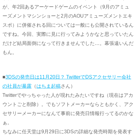
が、年2回あるアーケードゲームのイベント（9月のアミュ
ーズメントマシンショーと2月のAOUアミューズメントエキ
スポ）に併催される回については一般にも公開されているん
ですね。今回、実際に見に行ってみようかなと思っていたん
だけど結局面倒になって行きませんでした…。幕張遠いんだ
もん。
■
3DSの発売日は11月20日？ TwitterでDSアクセサリー会社
の社員が暴露
（
はちま起稿
さん）
Twitterでやっちゃった人が現れたみたいですね（現在はアカ
ウントごと削除）。でもソフトメーカーならともかく、アク
セサリーメーカーになんて事前に発売日情報行ってるのかな
ぁ。
ちなみに任天堂は9月29日に3DSの詳細な発売時期を発表す