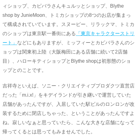
ィショップ、カピバラさんキュルッとショップ、Blythe
shop by JunieMoon、トミカショップの8つのお店が集まっ
て構成されていています。スヌーピー、リラックマ、トミカ
のショップは東京駅一番街にある
「東京キャラクターストリ
ート」
などにもありますが、ミッフィーとカピバラさんのシ
ョップは関東初上陸（大阪梅田にある店舗に続いて2店舗
目）、ハローキティショップとBlythe shopは初形態のショ
ップとのことです。
吉祥寺といえば、ソニー・クリエイティブプロダクツ直営店
だった「m.i.x!」をキデイランドが引き継いで運営していた
店舗があったんですが、入居していた駅ビルのロンロンが改
装するために閉店しちゃった、ということがあったんですよ
ね。寂しいなぁと思っていたら、こんな大きな店舗になって
帰ってくるとは思ってもみませんでした。