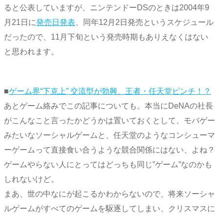
ると公表していますが、ニンテンドーDSのときは2004年9
月21日に
発売日発表
、同年12月2日発売というスケジュール
だったので、11月下旬という発売時期もありえなくはない
と思われます。
■
ゲーム界“下克上” 交流型が勃興、王者・任天堂ピンチ！？
あとゲーム絡みでこの記事についても。本当にDeNAの社長
がこんなこと言ったかどうかは置いておくとして、モバゲー
みたいなソーシャルゲームと、任天堂のようなコンシューマ
ーゲームって直接食い合うような競合関係にはない、よね？
ゲームやらない人にとってはどっちも同じ”ゲーム”なのかも
しれないけど。
まあ、世の中なにが起こるかわからないので、将来ソーシャ
ルゲームがすべてのゲームを駆逐してしまい、クリスマスに