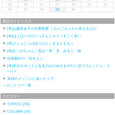
19
20
21
22
23
24
25
26
27
28
29
30
最近のトピックス
[本]山脇百合子の仕事部屋 ごちゃごちゃから見えるもの
[本]ぱくぱくやのぐっさんとネズ／すごく良い
[本]クニョニョのぼうけん／きもとももこ
[本]がっぴちゃん／高山一実・文、みるく・画
住友銀行の「ゆきんこ」
[本]木のロボットと丸太のおひめさまのだいぼうけん／トム・ゴ
ールド
笑顔のメッソンに会いたくて
→
エントリー一覧
カテゴリー
TOPICS
(255)
COLUMN
(34)