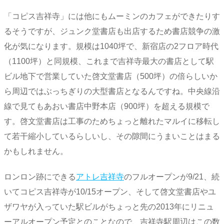
「コピス吉祥寺」には他にもムーミンのカフェができたりす
るそうですが、ジュンク堂書店も出店するため書店競争の激
化が気になります。規模は1040坪で、新宿店の2フロア時代
（1100坪）と同規模、これまで吉祥寺最大の書店として駅
ビル地下で営業していた啓文堂書店（500坪）の倍らしいか
ら周辺ではぶっちぎりの大型書店となるんですね。中央線沿
線で見てもあおい書店中野本店（900坪）を超える規模で
す。啓文堂書店は工事のためちょっと離れたマルイに移転し
て若干縮小しているらしいし、その隙間にうまいことはまる
かもしれません。
ロンロン跡にできる
アトレ吉祥寺
のフルオープンが9/21、続
いてコピス吉祥寺が10/15オープン、そして啓文堂書店やユ
ザワヤが入っていた駅ビルがちょっと先の2013年にリニュ
ーアルオープン予定とのことなので、吉祥寺駅周辺はこの数