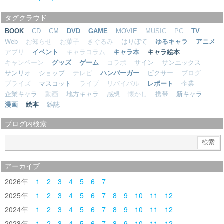
タグクラウド
BOOK
CD
CM
DVD
GAME
MOVIE
MUSIC
PC
TV
Web
お知らせ
お菓子
きぐるみ
はりぼて
ゆるキャラ
アニメ
アプリ
イベント
キャラコラム
キャラ本
キャラ絵本
キャンペーン
グッズ
ゲーム
コラボ
サイン
サンエックス
サンリオ
ショップ
テレビ
ハンバーガー
ピクサー
ブログ
プライズ
マスコット
ライブ
リバイバル
レポート
企業
企業キャラ
動画
地方キャラ
感想
懐かし
携帯
新キャラ
漫画
絵本
雑誌
ブログ内検索
アーカイブ
2026
1
2
3
4
5
6
7
2025
1
2
3
4
5
6
7
8
9
10
11
12
2024
1
2
3
4
5
6
7
8
9
10
11
12
2023
1
2
3
4
5
6
7
8
9
10
11
12