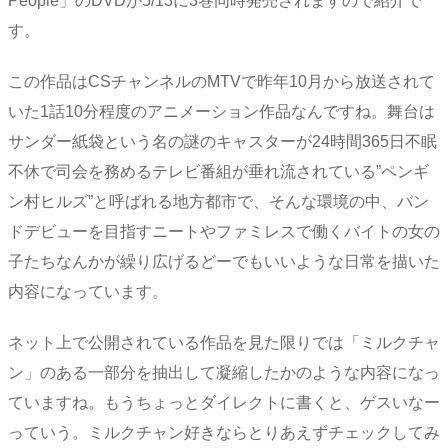
People」のDVDが5/13に3巻同時発売されますので紹介で
す。
この作品はCSチャンネルのMTVで昨年10月から放送されて
いた1話10分程度のアニメーション作品なんですね。舞台は
サンダー紙袋という名の謎のキャスターが24時間365日不眠
不休で司会を務めるテレビ番組が垂れ流されている”ペンギ
ン村ヒルズ”と呼ばれる地方都市で、そんな環境の中、バン
ドデビューを目指すニートやファミレスで働くバイトの女の
子たちなんかが繰り広げるどーでもいいような日常を描いた
内容になっています。
ネット上で公開されている作品を見た限りでは「ミルクチャ
ン」のある一部分を抽出して凝縮したかのような内容になっ
ていますね。もうちょっとダイレクトに書くと、ゲスいなー
っていう。ミルクチャン好きならとりあえずチェックしてみ