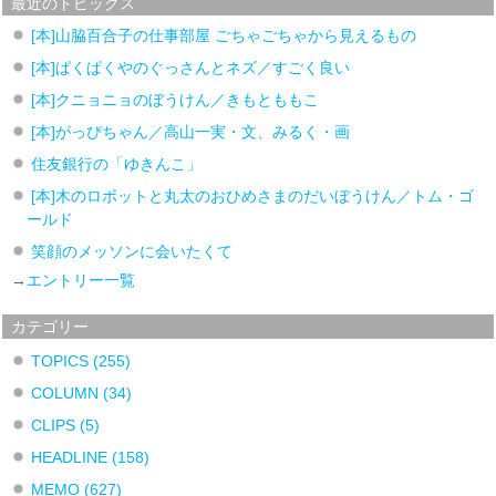
最近のトピックス
[本]山脇百合子の仕事部屋 ごちゃごちゃから見えるもの
[本]ぱくぱくやのぐっさんとネズ／すごく良い
[本]クニョニョのぼうけん／きもとももこ
[本]がっぴちゃん／高山一実・文、みるく・画
住友銀行の「ゆきんこ」
[本]木のロボットと丸太のおひめさまのだいぼうけん／トム・ゴ
ールド
笑顔のメッソンに会いたくて
→
エントリー一覧
カテゴリー
TOPICS
(255)
COLUMN
(34)
CLIPS
(5)
HEADLINE
(158)
MEMO
(627)