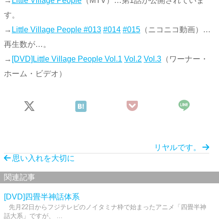
→
Little Village People
（MTV）…第1話が公開されていま
す。
→
Little Village People #013
#014
#015
（ニコニコ動画）…
再生数が…。
→
[DVD]Little Village People Vol.1
Vol.2
Vol.3
（ワーナー・
ホーム・ビデオ）
リヤルです。
思い入れを大切に
関連記事
[DVD]四畳半神話体系
先月22日からフジテレビのノイタミナ枠で始まったアニメ「四畳半神
話大系」ですが、 ...