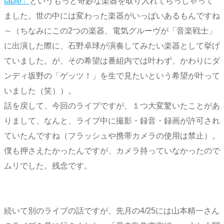
table」
というもっと奇妙な楽器を取り入れてらっしゃって
ました。世の中には変わった楽器がいっぱいあるもんですね
～（ちなみにこの2つの楽器、電気グルーヴが「音楽戦士」
に出演した際に、石野卓球が演奏してみたい楽器として挙げ
ていました。が、その希望は番組内では叶わず、かわりにダ
ンディ坂野の「ゲッツ！」を生で見たいという希望が叶って
いました（笑））。
話を戻して、今回のライブですが、１つ大変驚いたことがあ
りまして、なんと、ライブ中に撮影・録音・録画が許可され
ていたんですね（フラッシュや携帯カメラの使用は禁止）。
僕も押さえたかったんですが、カメラ持っていなかったので
ムリでした。残念です。
続いて別のライブの話ですが、先月の4/25には山本精一さん