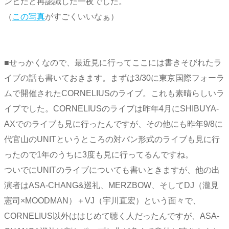
ンビだと再認識した一夜でした。
（
この写真
がすごくいいなぁ）
■せっかくなので、最近見に行ってここには書きそびれたラ
イブの話も書いておきます。まずは3/30に東京国際フォーラ
ムで開催されたCORNELIUSのライブ。これも素晴らしいラ
イブでした。CORNELIUSのライブは昨年4月にSHIBUYA-
AXでのライブも見に行ったんですが、その他にも昨年9/8に
代官山のUNITというところの対バン形式のライブも見に行
ったので1年のうちに3度も見に行ってるんですね。
ついでにUNITのライブについても書いときますが、他の出
演者はASA-CHANG&巡礼、MERZBOW、そしてDJ（瀧見
憲司×MOODMAN）＋VJ（宇川直宏）という面々で、
CORNELIUS以外ははじめて聴く人だったんですが、ASA-