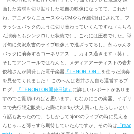
画した素材を切り貼りした独自の映像になってて、これが
ね、アニメやらニュースやらCMやらが細切れにされて、フ
ラッシュバックのように切り替わっていくんですね（もちろ
ん演奏ともシンクロした状態で）。これには圧巻でした。挙
げ句に矢沢永吉のライブ映像まで混ざってるし。永ちゃんを
バックに演奏するコーネリアス…。カオス過ぎます（笑）。
そしてアンコールではなんと、メディアアーティストの岩井
俊雄さんが開発した電子楽器
「TENORI-ON」
を使った演奏
を見せてくれました！ このへんは岩井さん自ら運営するブ
ログ、
「TENORI-ON開発日誌」
に詳しいレポートがありま
すのでご覧頂ければと思います。ちなみにこの楽器、イギリ
スで先行限定販売した際にbjorkが大人買いしたらしいとい
う話もあったので、もしかしてbjorkのライブの時に見える
んじゃ…と薄っすら期待していたんですが、その時は
「reac