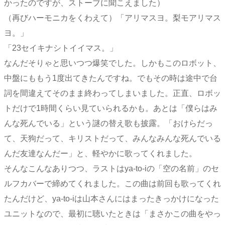
かったのですが、ストーブに聞こえました）
（再びハーモニカをくわえて）「アリマスヨ。梨モアリマス
ヨ。」
「23セイキナシトイイマス。」
なんだそりゃと思いつつ爆笑でした。しかもこのロボット、
中盤にももう1度出てきたんですね。でもその時は途中で台
詞を間違えてそのまま終わってしまいました。正直、ロボッ
トだけで1時間くらい見ていられるかも。あとは「僕らはみ
んな死んでいる」という謎の替え歌も披露。「おけらだっ
て、天狗だって、キリストだって、みんなみんな死んでいる
んだ友達なんだー」と、軽やかに歌ってくれました。
そんなこんなありつつ、ラストはya-to-iの「空の名前」のセ
ルフカバーで締めてくれました。この曲は前回も歌ってくれ
たんだけど、ya-to-iは山本さんにはまったきっかけになった
ユニットなので、最初に聴いたときは「まさかこの曲をやっ