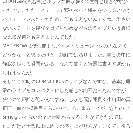
CHANG&巡礼は割とポップな曲が多くて意外と聴きやすか
ったです。ただ、ステージで寝そべって機材をいじるという
パフォーマンスだったため、何も見えないんですね。誰もい
ないステージを観客全員で見つめながらのライブという異様
な光景が何とも言えませんでした。
MERZBOWは僕の苦手なノイズ・ミュージックの人なので
どうかな…と思ったけど、新鮮ではありました。轟音の中に
静寂を感じる瞬間がある、なんて書くと綺麗に書きすぎかも
しれませんが。
そしてこの時のCORNELIUSのライブなんですが、基本は通
常のライブをコンパクトにした感じの内容だったんですが、
狭いので距離が近いんですね。しかも僕は運良く小山田の真
正面、前から3番目くらいのところに来ることができたので
5mもないくらいの至近距離から見ることができたのでし
た。だけど予想以上に周りの盛り上がり方がすごくて、後ろ