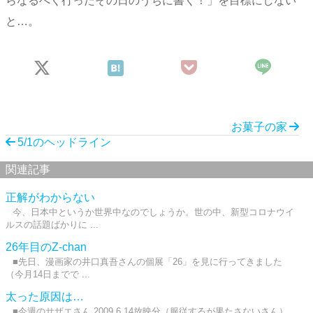
らなるべく行ったその日のうちに書く！」を目標にしない
と…。
お菓子の家
5/1のヘッドライン
関連記事
正解がわからない
今、日本中というか世界中なのでしょうか。世の中、新型コロナウイ
ルスの話題ばかりに ...
26年目のZ-chan
■先日、漫画家の井口真吾さんの個展「26」を見に行ってきました
（今月14日までで ...
太った原因は…
■今週のサザエさん 2009.6.14放映分（服従するが果たさないさん）