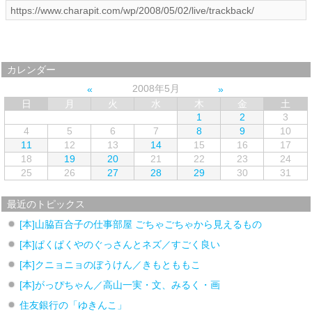
カレンダー
2008年5月
日
月
火
水
木
金
土
1
2
3
4
5
6
7
8
9
10
11
12
13
14
15
16
17
18
19
20
21
22
23
24
25
26
27
28
29
30
31
最近のトピックス
[本]山脇百合子の仕事部屋 ごちゃごちゃから見えるもの
[本]ぱくぱくやのぐっさんとネズ／すごく良い
[本]クニョニョのぼうけん／きもとももこ
[本]がっぴちゃん／高山一実・文、みるく・画
住友銀行の「ゆきんこ」