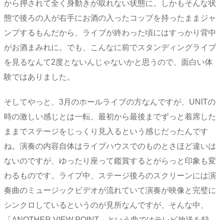
から押されて全く身動きが取れない状態に。しかもそんな状
態で後ろの人が右手にお酒の入ったコップを持ったままジャ
ンプするもんだから、ライブが終わった頃にはすっかり背中
がお酒まみれに。でも、こんなに前でスタンディングライブ
を見るなんて2度とないんじゃないかと思うので、面白い体
験ではありました。
そしてやっと、3月のホールライブの方なんですが、UNITの
時の激しい感じとは一転、最初から最後までずっと着席した
ままでステージをじっくり見入るという感じだったんです
ね。演奏の内容自体はライブハウスでのものとさほど違いは
ないのですが、ゆったり座って鑑賞するとがらっと印象も変
わるものです。ライブ中、ステージ後ろのスクリーンには演
奏曲のミュージックビデオが流れていて演奏が映像と完璧に
シンクロしているというのが見所なんですが、そんな中、
「ANOTHER VIEW POINT」という曲ではテレビ放送を録