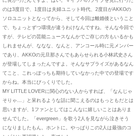
に良かったんですよ、はい。マイラバのライブを見に行った
のは3度目で、1度目は夫婦ユニット時代、2度目がAKKOの
ソロユニットとなってから、そして今回は離婚後ということ
で、ちょっとずつ環境が違うわけなんですね。そんな今回で
すが、テレビの芸能ニュースなんかでご存じの方もいるかも
しれませんが、ななな、なんと、アンコール時に元メンバー
であり、AKKOの元旦那さんでもあらせられる小林武史さん
が登場してしまったんですよ。そんなサプライズがあるなん
てこと、これっぽっちも期待していなかった中での登場です
からね。本当にびっくりでした。
MY LITTLE LOVERに関心のない人からすれば、「なんじゃ
そりゃ…」と呆れるような話に聞こえるのはもっともだとは
思いますが、1ファンとしてはこんなに嬉しいことはありま
せんでした。「evergreen」を歌う2人を見ながら泣きそう
になりましたもん。ホントに。やっぱりこの2人は最強のコ