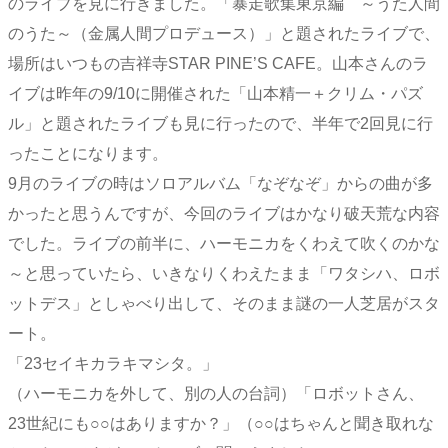
のライブを見に行きました。「暴走歌集東京編 ～うた人間
のうた～（金属人間プロデュース）」と題されたライブで、
場所はいつもの吉祥寺STAR PINE’S CAFE。山本さんのラ
イブは昨年の9/10に開催された「山本精一＋クリム・パズ
ル」と題されたライブも見に行ったので、半年で2回見に行
ったことになります。
9月のライブの時はソロアルバム「なぞなぞ」からの曲が多
かったと思うんですが、今回のライブはかなり破天荒な内容
でした。ライブの前半に、ハーモニカをくわえて吹くのかな
～と思っていたら、いきなりくわえたまま「ワタシハ、ロボ
ットデス」としゃべり出して、そのまま謎の一人芝居がスタ
ート。
「23セイキカラキマシタ。」
（ハーモニカを外して、別の人の台詞）「ロボットさん、
23世紀にも○○はありますか？」（○○はちゃんと聞き取れな