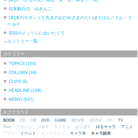
住友銀行の「ゆきんこ」
[本]木のロボットと丸太のおひめさまのだいぼうけん／トム・ゴ
ールド
笑顔のメッソンに会いたくて
→
エントリー一覧
カテゴリー
TOPICS
(255)
COLUMN
(34)
CLIPS
(5)
HEADLINE
(158)
MEMO
(627)
タグクラウド
BOOK
CD
CM
DVD
GAME
MOVIE
MUSIC
PC
TV
Web
お知らせ
お菓子
きぐるみ
はりぼて
ゆるキャラ
アニメ
アプリ
イベント
キャラコラム
キャラ本
キャラ絵本