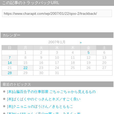
この記事のトラックバックURL
カレンダー
2007年1月
日
月
火
水
木
金
土
1
2
3
4
5
6
7
8
9
10
11
12
13
14
15
16
17
18
19
20
21
22
23
24
25
26
27
28
29
30
31
最近のトピックス
[本]山脇百合子の仕事部屋 ごちゃごちゃから見えるもの
[本]ぱくぱくやのぐっさんとネズ／すごく良い
[本]クニョニョのぼうけん／きもとももこ
[本]がっぴちゃん／高山一実・文、みるく・画