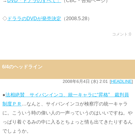
→
DVD「ドアラのすべて」
（CBC・告知ページ）
◇
ドララのDVDが発売決定
（2008.5.28）
コメント:0
6/4のヘッドライン
2008年6月4日 (水) 2:01
HEADLINE
●
法相絶賛 サイバンインコ、統一キャラに“昇格” 裁判員
制度ＰＲ
…なんと、サイバンインコが検察庁の統一キャラ
に。こういう時の偉い人の一声っていうのはいいですね。や
っぱり着ぐるみの中に入るとちょっと情も出てきたりするん
でしょうか。