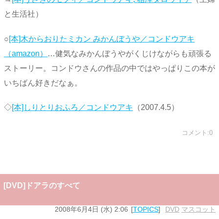
と生活社）
○
[本]木からおりたミカン みかんぼうや／コンドウアキ
（amazon）
…健気なみかんぼうやがくじけながらも頑張る
ストーリー。コンドウさんの作品の中ではやっぱりこの本が
いちばん好きだなぁ。
◇
[本]しりとりおふろ／コンドウアキ
（2007.4.5）
コメント:0
[DVD]ドアラのすべて
2008年6月4日 (水) 2:06
TOPICS
DVD
,
マスコット