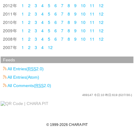
2012
1
2
3
4
5
6
7
8
9
10
11
12
2011
1
2
3
4
5
6
7
8
9
10
11
12
2010
1
2
3
4
5
6
7
8
9
10
11
12
2009
1
2
3
4
5
6
7
8
9
10
11
12
2008
1
2
3
4
5
6
7
8
9
10
11
12
2007
1
2
3
4
12
Feeds
All Entries(
RSS
2.0)
All Entries(Atom)
All Comments(
RSS
2.0)
469147
今日:
10
昨日:
619
(02/7/30-)
©
1999
-2026
CHARA PIT