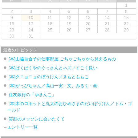
1
2
3
4
5
6
7
8
9
10
11
12
13
14
15
16
17
18
19
20
21
22
23
24
25
26
27
28
29
30
31
最近のトピックス
[本]山脇百合子の仕事部屋 ごちゃごちゃから見えるもの
[本]ぱくぱくやのぐっさんとネズ／すごく良い
[本]クニョニョのぼうけん／きもとももこ
[本]がっぴちゃん／高山一実・文、みるく・画
住友銀行の「ゆきんこ」
[本]木のロボットと丸太のおひめさまのだいぼうけん／トム・ゴ
ールド
笑顔のメッソンに会いたくて
→
エントリー一覧