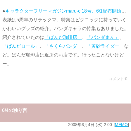
●
キャラクターフリーマガジンmaru-c 18号、6/1配布開始
…
表紙は5周年のリラックマ。特集はピクニックに持っていく
かわいいグッズの紹介。パンダキャラの特集もありました。
紹介されていたのは
「ぱんだ珈琲店」
、
「パンダまん」
、
「ぱんだロール」
、
「さくらパンダ」
、
「黄砂ライダー」
な
ど。ぱんだ珈琲店は近所のお店です。行ったことないけど
ー。
コメント:0
6/4の独り言
2008年6月4日 (水) 2:00
MEMO