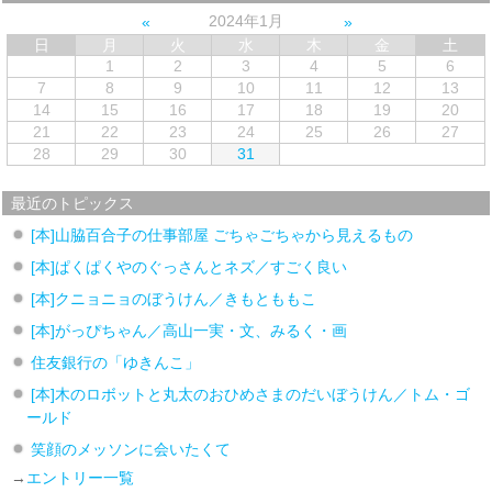
2024年1月
日
月
火
水
木
金
土
1
2
3
4
5
6
7
8
9
10
11
12
13
14
15
16
17
18
19
20
21
22
23
24
25
26
27
28
29
30
31
最近のトピックス
[本]山脇百合子の仕事部屋 ごちゃごちゃから見えるもの
[本]ぱくぱくやのぐっさんとネズ／すごく良い
[本]クニョニョのぼうけん／きもとももこ
[本]がっぴちゃん／高山一実・文、みるく・画
住友銀行の「ゆきんこ」
[本]木のロボットと丸太のおひめさまのだいぼうけん／トム・ゴ
ールド
笑顔のメッソンに会いたくて
→
エントリー一覧