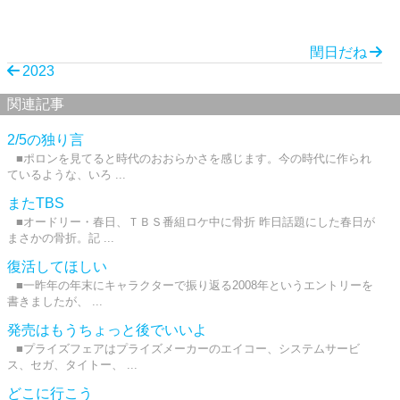
閏日だね
2023
関連記事
2/5の独り言
■ポロンを見てると時代のおおらかさを感じます。今の時代に作られ
ているような、いろ ...
またTBS
■オードリー・春日、ＴＢＳ番組ロケ中に骨折 昨日話題にした春日が
まさかの骨折。記 ...
復活してほしい
■一昨年の年末にキャラクターで振り返る2008年というエントリーを
書きましたが、 ...
発売はもうちょっと後でいいよ
■プライズフェアはプライズメーカーのエイコー、システムサービ
ス、セガ、タイトー、 ...
どこに行こう