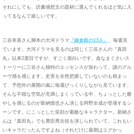
それにしても、読書感想文の題材に選んでくれるほど気に入
ってるなんて嬉しいです。
三谷幸喜さん脚本の大河ドラマ
『鎌倉殿の13人』
、毎週見
ています。大河ドラマを見るのは同じく三谷さんの『真田
丸』以来2度目ですが、すごく面白いです。血なまぐさいス
トーリーに三谷さん独特のエッセンスが加わって、謎のグル
ーヴ感を感じます。史実を全然把握していないのも相まっ
て、予想外の展開の嵐に毎週びっくりしながら見ています。
そんな不穏な空気が充満しまくっている中、ちょっとした癒
やしを感じるのが新納慎也さん演じる阿野全成が登場するシ
ーンです。にこっとした笑顔が素敵なキャラクター。新納さ
んは『真田丸』でも豊臣秀次役を演じられていて、これもい
いキャラだったんですよね（それだけに最期はエグかっ