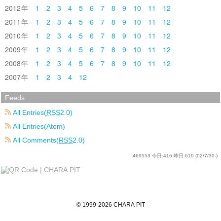
2012
1
2
3
4
5
6
7
8
9
10
11
12
2011
1
2
3
4
5
6
7
8
9
10
11
12
2010
1
2
3
4
5
6
7
8
9
10
11
12
2009
1
2
3
4
5
6
7
8
9
10
11
12
2008
1
2
3
4
5
6
7
8
9
10
11
12
2007
1
2
3
4
12
Feeds
All Entries(
RSS
2.0)
All Entries(Atom)
All Comments(
RSS
2.0)
469553
今日:
416
昨日:
619
(02/7/30-)
©
1999
-2026
CHARA PIT