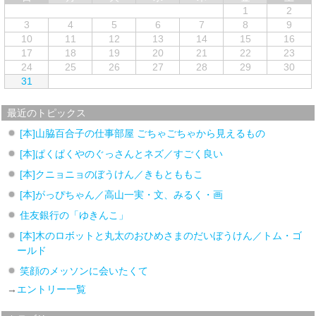
1
2
3
4
5
6
7
8
9
10
11
12
13
14
15
16
17
18
19
20
21
22
23
24
25
26
27
28
29
30
31
最近のトピックス
[本]山脇百合子の仕事部屋 ごちゃごちゃから見えるもの
[本]ぱくぱくやのぐっさんとネズ／すごく良い
[本]クニョニョのぼうけん／きもとももこ
[本]がっぴちゃん／高山一実・文、みるく・画
住友銀行の「ゆきんこ」
[本]木のロボットと丸太のおひめさまのだいぼうけん／トム・ゴ
ールド
笑顔のメッソンに会いたくて
→
エントリー一覧