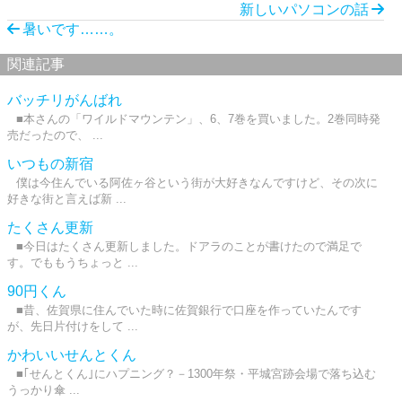
新しいパソコンの話
暑いです……。
関連記事
バッチリがんばれ
■本さんの「ワイルドマウンテン」、6、7巻を買いました。2巻同時発
売だったので、 ...
いつもの新宿
僕は今住んでいる阿佐ヶ谷という街が大好きなんですけど、その次に
好きな街と言えば新 ...
たくさん更新
■今日はたくさん更新しました。ドアラのことが書けたので満足で
す。でももうちょっと ...
90円くん
■昔、佐賀県に住んでいた時に佐賀銀行で口座を作っていたんです
が、先日片付けをして ...
かわいいせんとくん
■｢せんとくん｣にハプニング？－1300年祭・平城宮跡会場で落ち込む
うっかり傘 ...