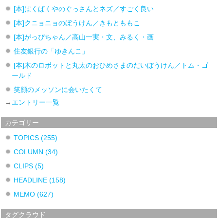
[本]ぱくぱくやのぐっさんとネズ／すごく良い
[本]クニョニョのぼうけん／きもとももこ
[本]がっぴちゃん／高山一実・文、みるく・画
住友銀行の「ゆきんこ」
[本]木のロボットと丸太のおひめさまのだいぼうけん／トム・ゴ
ールド
笑顔のメッソンに会いたくて
→
エントリー一覧
カテゴリー
TOPICS
(255)
COLUMN
(34)
CLIPS
(5)
HEADLINE
(158)
MEMO
(627)
タグクラウド