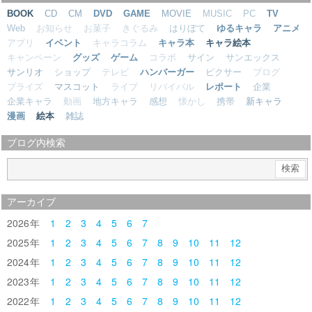
BOOK
CD
CM
DVD
GAME
MOVIE
MUSIC
PC
TV
Web
お知らせ
お菓子
きぐるみ
はりぼて
ゆるキャラ
アニメ
アプリ
イベント
キャラコラム
キャラ本
キャラ絵本
キャンペーン
グッズ
ゲーム
コラボ
サイン
サンエックス
サンリオ
ショップ
テレビ
ハンバーガー
ピクサー
ブログ
プライズ
マスコット
ライブ
リバイバル
レポート
企業
企業キャラ
動画
地方キャラ
感想
懐かし
携帯
新キャラ
漫画
絵本
雑誌
ブログ内検索
アーカイブ
2026
1
2
3
4
5
6
7
2025
1
2
3
4
5
6
7
8
9
10
11
12
2024
1
2
3
4
5
6
7
8
9
10
11
12
2023
1
2
3
4
5
6
7
8
9
10
11
12
2022
1
2
3
4
5
6
7
8
9
10
11
12