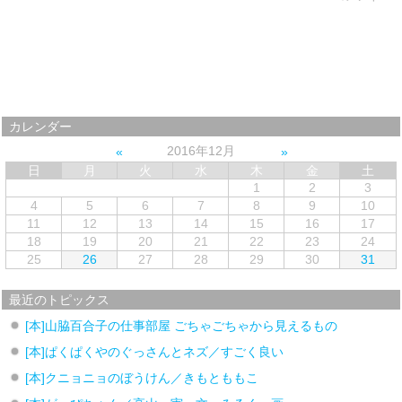
カレンダー
2016年12月
日
月
火
水
木
金
土
1
2
3
4
5
6
7
8
9
10
11
12
13
14
15
16
17
18
19
20
21
22
23
24
25
26
27
28
29
30
31
最近のトピックス
[本]山脇百合子の仕事部屋 ごちゃごちゃから見えるもの
[本]ぱくぱくやのぐっさんとネズ／すごく良い
[本]クニョニョのぼうけん／きもとももこ