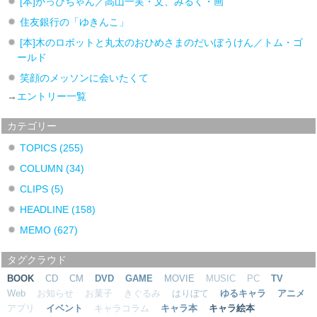
[本]がっぴちゃん／高山一実・文、みるく・画
住友銀行の「ゆきんこ」
[本]木のロボットと丸太のおひめさまのだいぼうけん／トム・ゴ
ールド
笑顔のメッソンに会いたくて
→
エントリー一覧
カテゴリー
TOPICS
(255)
COLUMN
(34)
CLIPS
(5)
HEADLINE
(158)
MEMO
(627)
タグクラウド
BOOK
CD
CM
DVD
GAME
MOVIE
MUSIC
PC
TV
Web
お知らせ
お菓子
きぐるみ
はりぼて
ゆるキャラ
アニメ
アプリ
イベント
キャラコラム
キャラ本
キャラ絵本