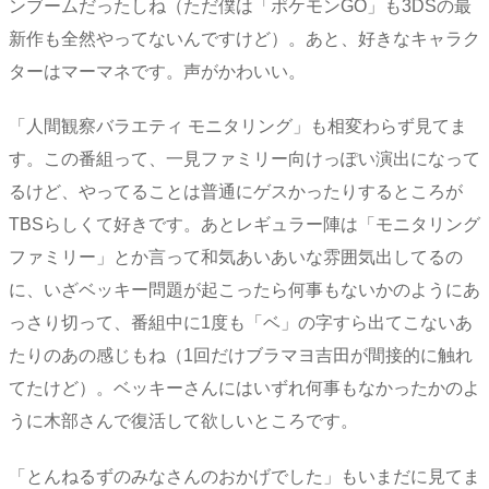
ンブームだったしね（ただ僕は「ポケモンGO」も3DSの最
新作も全然やってないんですけど）。あと、好きなキャラク
ターはマーマネです。声がかわいい。
「人間観察バラエティ モニタリング」も相変わらず見てま
す。この番組って、一見ファミリー向けっぽい演出になって
るけど、やってることは普通にゲスかったりするところが
TBSらしくて好きです。あとレギュラー陣は「モニタリング
ファミリー」とか言って和気あいあいな雰囲気出してるの
に、いざベッキー問題が起こったら何事もないかのようにあ
っさり切って、番組中に1度も「ベ」の字すら出てこないあ
たりのあの感じもね（1回だけブラマヨ吉田が間接的に触れ
てたけど）。ベッキーさんにはいずれ何事もなかったかのよ
うに木部さんで復活して欲しいところです。
「とんねるずのみなさんのおかげでした」もいまだに見てま