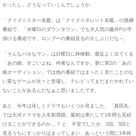
かったし。どうなっていくんでしょうか。
「クイズ☆スター名鑑」は「クイズ☆タレント名鑑」の後継
番組で、「水曜日のダウンタウン」でも大人気の藤井Pが手
掛ける番組です。ロンブーの番組見るの久しぶりだな～。
「そんなバカなマン」は日曜日に枠移動。最近よく出てくる
「あの娘」すごいよね、何者なんですか。更に第2の「あの
娘オーディション」では他の番組ではまったく見たことのな
い変なゲームが次々と登場し、テレビってまだまだやれてい
ないことがあるんだなぁと思いましたです。
あと、今年は珍しくドラマもいくつか見ました。「真田丸」
では大河ドラマを人生初視聴。最初は果たして1年間も見続
けることができるのか…？ と、不安でしたが、2回、3回と
見るうちにすっかりはまってしまい、あっという間に1年終