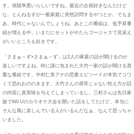
す。視聴率悪いらしいですね。最近の企画好きなんだけど
な。とんねるずが一般家庭に突然訪問するやつとか。でもま
あ、時代じゃないんでしょうね。あとこの番組は、低予算番
組が増える中、いまだにセットがやたらゴージャスで見栄え
がいいところも好きです。
「さまぁ～ず×さまぁ～ず」は2人の家庭の話が聞けるのが
楽しいですよね。特に謎に包まれた大竹一家の話が聞ける貴
重な番組です。中村仁美アナの恐妻エピソードが本気でコワ
くて恐れおののきます。大竹さんの尋常じゃない怯え方が話
の内容に真実味を与えてしまっているし。三村さんは先日家
族でWii Uのカラオケ大会を開いた話をしてたけど、本当に
そんな風に楽しんでいる人がいるんだなぁ、なんて思っちゃ
いました。