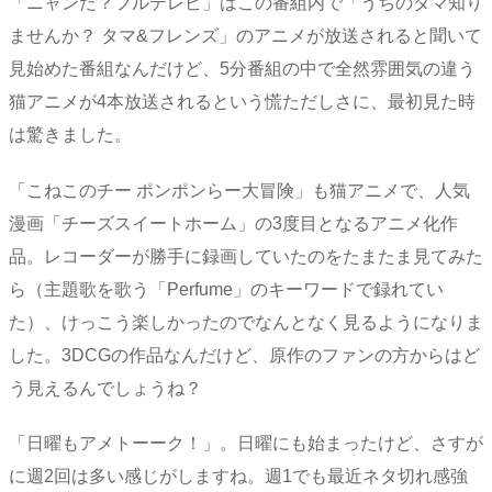
「ニャンだ？フルテレビ」はこの番組内で「うちのタマ知り
ませんか？ タマ&フレンズ」のアニメが放送されると聞いて
見始めた番組なんだけど、5分番組の中で全然雰囲気の違う
猫アニメが4本放送されるという慌ただしさに、最初見た時
は驚きました。
「こねこのチー ポンポンらー大冒険」も猫アニメで、人気
漫画「チーズスイートホーム」の3度目となるアニメ化作
品。レコーダーが勝手に録画していたのをたまたま見てみた
ら（主題歌を歌う「Perfume」のキーワードで録れてい
た）、けっこう楽しかったのでなんとなく見るようになりま
した。3DCGの作品なんだけど、原作のファンの方からはど
う見えるんでしょうね？
「日曜もアメトーーク！」。日曜にも始まったけど、さすが
に週2回は多い感じがしますね。週1でも最近ネタ切れ感強