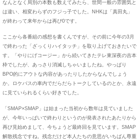
なんとなく局別の本数も数えてみたら、世間一般の雰囲気と
は違い、相変わらずのフジっ子でした。NHKは「真田丸」
が終わって来年からは再び0です。
ここから各番組の感想を書くんですが、その前に今年の3月
で終わった「ざっくりハイタッチ」を取り上げておきたいで
す。「やりにげコージー」から続いてきたテレ東深夜の吉本
枠でしたが、あっさり消滅しちゃいましたね。やっぱり
BPO的にアウトな内容があったりしたからなんでしょう
か。ロケバスの車内でだらだらトークしているのとか、永遠
に見ていられるくらい好きでした。
「SMAP×SMAP」は始まった当初から数年は見ていました
が、今年いっぱいで終わりというのが発表されたあたりから
再び見始めまして、今ちょうど最終回を見ています。SMAP
解散残念ですね。残念だけど本人たちの意思がいちばん尊重