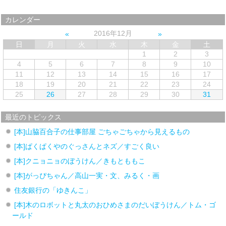
カレンダー
2016年12月
日
月
火
水
木
金
土
1
2
3
4
5
6
7
8
9
10
11
12
13
14
15
16
17
18
19
20
21
22
23
24
25
26
27
28
29
30
31
最近のトピックス
[本]山脇百合子の仕事部屋 ごちゃごちゃから見えるもの
[本]ぱくぱくやのぐっさんとネズ／すごく良い
[本]クニョニョのぼうけん／きもとももこ
[本]がっぴちゃん／高山一実・文、みるく・画
住友銀行の「ゆきんこ」
[本]木のロボットと丸太のおひめさまのだいぼうけん／トム・ゴ
ールド