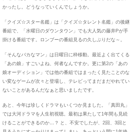
かったし。どうなっていくんでしょうか。
「クイズ☆スター名鑑」は「クイズ☆タレント名鑑」の後継
番組で、「水曜日のダウンタウン」でも大人気の藤井Pが手
掛ける番組です。ロンブーの番組見るの久しぶりだな～。
「そんなバカなマン」は日曜日に枠移動。最近よく出てくる
「あの娘」すごいよね、何者なんですか。更に第2の「あの
娘オーディション」では他の番組ではまったく見たことのな
い変なゲームが次々と登場し、テレビってまだまだやれてい
ないことがあるんだなぁと思いましたです。
あと、今年は珍しくドラマもいくつか見ました。「真田丸」
では大河ドラマを人生初視聴。最初は果たして1年間も見続
けることができるのか…？ と、不安でしたが、2回、3回と
見るうちにすっかりはまってしまい、あっという間に1年終