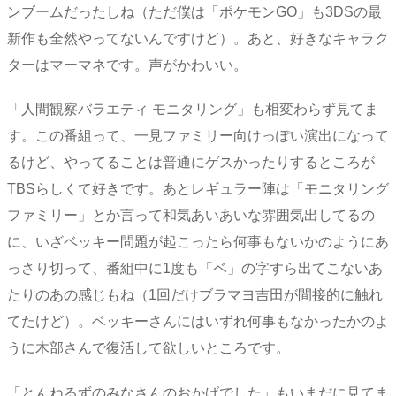
ンブームだったしね（ただ僕は「ポケモンGO」も3DSの最
新作も全然やってないんですけど）。あと、好きなキャラク
ターはマーマネです。声がかわいい。
「人間観察バラエティ モニタリング」も相変わらず見てま
す。この番組って、一見ファミリー向けっぽい演出になって
るけど、やってることは普通にゲスかったりするところが
TBSらしくて好きです。あとレギュラー陣は「モニタリング
ファミリー」とか言って和気あいあいな雰囲気出してるの
に、いざベッキー問題が起こったら何事もないかのようにあ
っさり切って、番組中に1度も「ベ」の字すら出てこないあ
たりのあの感じもね（1回だけブラマヨ吉田が間接的に触れ
てたけど）。ベッキーさんにはいずれ何事もなかったかのよ
うに木部さんで復活して欲しいところです。
「とんねるずのみなさんのおかげでした」もいまだに見てま