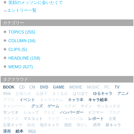
笑顔のメッソンに会いたくて
→
エントリー一覧
カテゴリー
TOPICS
(255)
COLUMN
(34)
CLIPS
(5)
HEADLINE
(158)
MEMO
(627)
タグクラウド
BOOK
CD
CM
DVD
GAME
MOVIE
MUSIC
PC
TV
Web
お知らせ
お菓子
きぐるみ
はりぼて
ゆるキャラ
アニメ
アプリ
イベント
キャラコラム
キャラ本
キャラ絵本
キャンペーン
グッズ
ゲーム
コラボ
サイン
サンエックス
サンリオ
ショップ
テレビ
ハンバーガー
ピクサー
ブログ
プライズ
マスコット
ライブ
リバイバル
レポート
企業
企業キャラ
動画
地方キャラ
感想
懐かし
携帯
新キャラ
漫画
絵本
雑誌