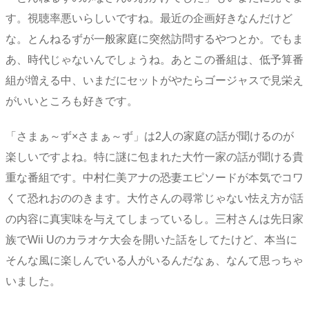
す。視聴率悪いらしいですね。最近の企画好きなんだけど
な。とんねるずが一般家庭に突然訪問するやつとか。でもま
あ、時代じゃないんでしょうね。あとこの番組は、低予算番
組が増える中、いまだにセットがやたらゴージャスで見栄え
がいいところも好きです。
「さまぁ～ず×さまぁ～ず」は2人の家庭の話が聞けるのが
楽しいですよね。特に謎に包まれた大竹一家の話が聞ける貴
重な番組です。中村仁美アナの恐妻エピソードが本気でコワ
くて恐れおののきます。大竹さんの尋常じゃない怯え方が話
の内容に真実味を与えてしまっているし。三村さんは先日家
族でWii Uのカラオケ大会を開いた話をしてたけど、本当に
そんな風に楽しんでいる人がいるんだなぁ、なんて思っちゃ
いました。