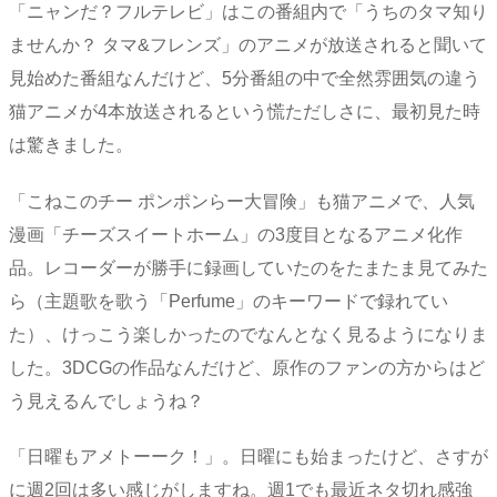
「ニャンだ？フルテレビ」はこの番組内で「うちのタマ知り
ませんか？ タマ&フレンズ」のアニメが放送されると聞いて
見始めた番組なんだけど、5分番組の中で全然雰囲気の違う
猫アニメが4本放送されるという慌ただしさに、最初見た時
は驚きました。
「こねこのチー ポンポンらー大冒険」も猫アニメで、人気
漫画「チーズスイートホーム」の3度目となるアニメ化作
品。レコーダーが勝手に録画していたのをたまたま見てみた
ら（主題歌を歌う「Perfume」のキーワードで録れてい
た）、けっこう楽しかったのでなんとなく見るようになりま
した。3DCGの作品なんだけど、原作のファンの方からはど
う見えるんでしょうね？
「日曜もアメトーーク！」。日曜にも始まったけど、さすが
に週2回は多い感じがしますね。週1でも最近ネタ切れ感強