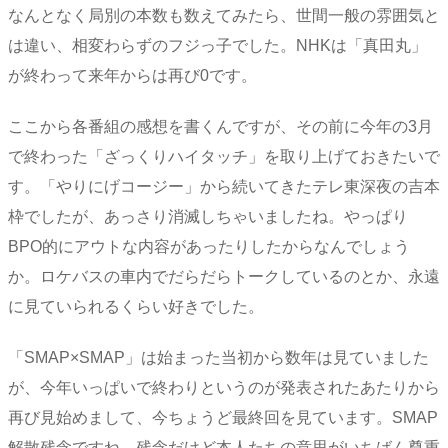
なんとなく局別の本数も数えてみたら、世間一般の雰囲気と
は違い、相変わらずのフジっ子でした。NHKは「真田丸」
が終わって来年からは再び0です。
ここから各番組の感想を書くんですが、その前に今年の3月
で終わった「ざっくりハイタッチ」を取り上げておきたいで
す。「やりにげコージー」から続いてきたテレ東深夜の吉本
枠でしたが、あっさり消滅しちゃいましたね。やっぱり
BPO的にアウトな内容があったりしたからなんでしょう
か。ロケバスの車内でだらだらトークしているのとか、永遠
に見ていられるくらい好きでした。
「SMAP×SMAP」は始まった当初から数年は見ていました
が、今年いっぱいで終わりというのが発表されたあたりから
再び見始めまして、今ちょうど最終回を見ています。SMAP
解散残念ですね。残念だけど本人たちの意思がいちばん尊重