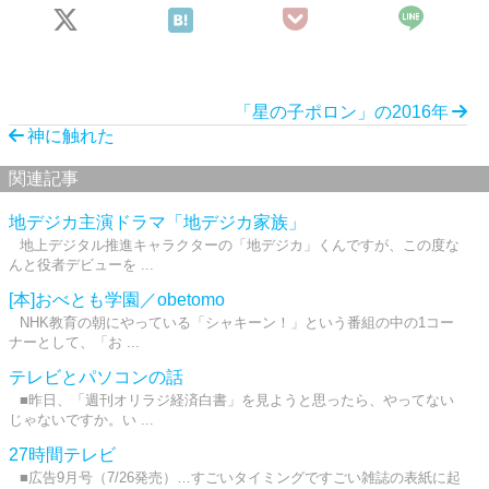
「星の子ポロン」の2016年
神に触れた
関連記事
地デジカ主演ドラマ「地デジカ家族」
地上デジタル推進キャラクターの「地デジカ」くんですが、この度な
んと役者デビューを ...
[本]おべとも学園／obetomo
NHK教育の朝にやっている「シャキーン！」という番組の中の1コー
ナーとして、「お ...
テレビとパソコンの話
■昨日、「週刊オリラジ経済白書」を見ようと思ったら、やってない
じゃないですか。い ...
27時間テレビ
■広告9月号（7/26発売）…すごいタイミングですごい雑誌の表紙に起