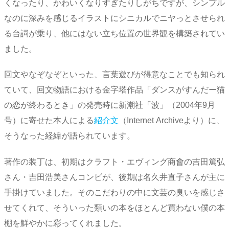
くなったり、かわいくなりすぎたりしがちですが、シンプル
なのに深みを感じるイラストにシニカルでニヤっとさせられ
る台詞が乗り、他にはない立ち位置の世界観を構築されてい
ました。
回文やなぞなぞといった、言葉遊びが得意なことでも知られ
ていて、回文物語における金字塔作品「ダンスがすんだー猫
の恋が終わるとき」の発売時に新潮社「波」（2004年9月
号）に寄せた本人による
紹介文
（Internet Archiveより）に、
そうなった経緯が語られています。
著作の装丁は、初期はクラフト・エヴィング商會の吉田篤弘
さん・吉田浩美さんコンビが、後期は名久井直子さんが主に
手掛けていました。そのこだわりの中に文芸の臭いを感じさ
せてくれて、そういった類いの本をほとんど買わない僕の本
棚を鮮やかに彩ってくれました。