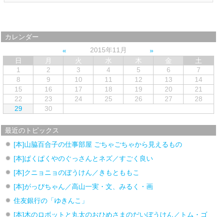
カレンダー
2015年11月
日
月
火
水
木
金
土
1
2
3
4
5
6
7
8
9
10
11
12
13
14
15
16
17
18
19
20
21
22
23
24
25
26
27
28
29
30
最近のトピックス
[本]山脇百合子の仕事部屋 ごちゃごちゃから見えるもの
[本]ぱくぱくやのぐっさんとネズ／すごく良い
[本]クニョニョのぼうけん／きもとももこ
[本]がっぴちゃん／高山一実・文、みるく・画
住友銀行の「ゆきんこ」
[本]木のロボットと丸太のおひめさまのだいぼうけん／トム・ゴ