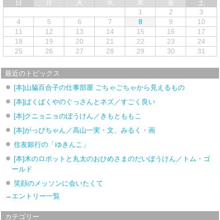
日
月
火
水
木
金
土
1
2
3
4
5
6
7
8
9
10
11
12
13
14
15
16
17
18
19
20
21
22
23
24
25
26
27
28
29
30
31
最近のトピックス
[本]山脇百合子の仕事部屋 ごちゃごちゃから見えるもの
[本]ぱくぱくやのぐっさんとネズ／すごく良い
[本]クニョニョのぼうけん／きもとももこ
[本]がっぴちゃん／高山一実・文、みるく・画
住友銀行の「ゆきんこ」
[本]木のロボットと丸太のおひめさまのだいぼうけん／トム・ゴ
ールド
笑顔のメッソンに会いたくて
→
エントリー一覧
カテゴリー