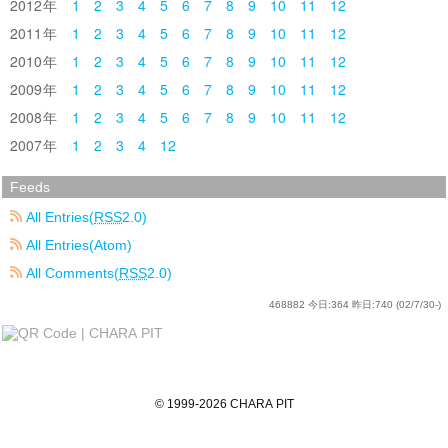
2012
1
2
3
4
5
6
7
8
9
10
11
12
2011
1
2
3
4
5
6
7
8
9
10
11
12
2010
1
2
3
4
5
6
7
8
9
10
11
12
2009
1
2
3
4
5
6
7
8
9
10
11
12
2008
1
2
3
4
5
6
7
8
9
10
11
12
2007
1
2
3
4
12
Feeds
All Entries(
RSS
2.0)
All Entries(Atom)
All Comments(
RSS
2.0)
468882
今日:
364
昨日:
740
(02/7/30-)
©
1999
-2026
CHARA PIT