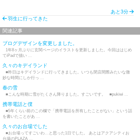
あと3分
羽生に行ってきた
関連記事
ブログデザインを変更しました。
1年8ヶ月ぶりに玄関ページのイラストを更新しました。今回ははじめ
てiPadで描い ...
久々のキデイランド
■昨日はキデイランドに行ってきました。いつも閉店間際みたいな微
妙な時間にしか行っ ...
春の雪
■こんな時期に雪がたくさん降りました。すごいです。 ■pukiwi ...
携帯電話と僕
■5年くらい前のこの欄で「携帯電話を所有したことがない」という話
を書いたことがあ ...
久々のお台場でした
■お台場ってすごいわ…と思った1日でした。 あとはアクアシティお
台場のPLAZA ...