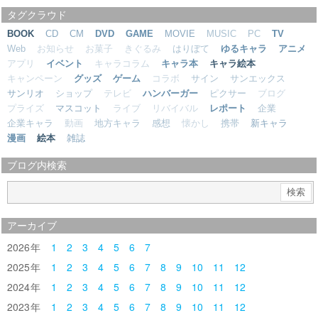
タグクラウド
BOOK
CD
CM
DVD
GAME
MOVIE
MUSIC
PC
TV
Web
お知らせ
お菓子
きぐるみ
はりぼて
ゆるキャラ
アニメ
アプリ
イベント
キャラコラム
キャラ本
キャラ絵本
キャンペーン
グッズ
ゲーム
コラボ
サイン
サンエックス
サンリオ
ショップ
テレビ
ハンバーガー
ピクサー
ブログ
プライズ
マスコット
ライブ
リバイバル
レポート
企業
企業キャラ
動画
地方キャラ
感想
懐かし
携帯
新キャラ
漫画
絵本
雑誌
ブログ内検索
アーカイブ
2026
1
2
3
4
5
6
7
2025
1
2
3
4
5
6
7
8
9
10
11
12
2024
1
2
3
4
5
6
7
8
9
10
11
12
2023
1
2
3
4
5
6
7
8
9
10
11
12