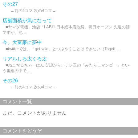
その27
←前の4コマ 次の4コマ→
店舗面積が気になって
■ヤマダ電機、池袋「LABI1 日本総本店池袋」明日オープン 先週の話
ですが、池 ...
今、大富豪に夢中
■twitterでは、「get wild」とつぶやくことはできない（Togett ...
リアルしろ太くろ太
■ねこぢるちゃーはん 3/10から、テレ玉の「みたらしマンゴー」とい
う番組の中で ...
その26
←前の4コマ 次の4コマ→
コメント一覧
まだ、コメントがありません
コメントをどうぞ