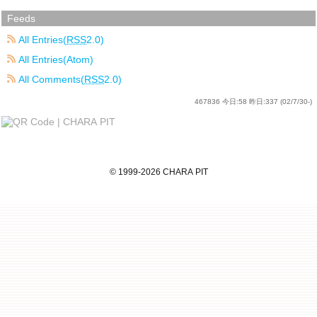
Feeds
All Entries(
RSS
2.0)
All Entries(Atom)
All Comments(
RSS
2.0)
467836
今日:
58
昨日:
337
(02/7/30-)
©
1999
-2026
CHARA PIT