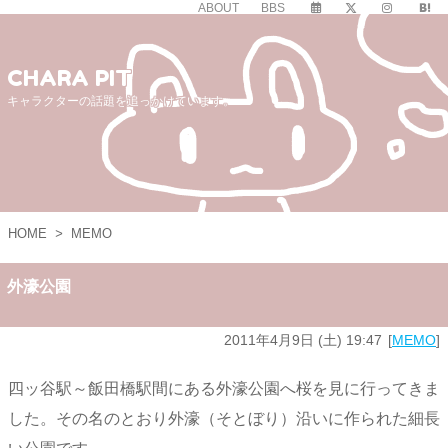
ABOUT
BBS
CHARA PIT
キャラクターの話題を追っかけています。
HOME
>
MEMO
外濠公園
2011年4月9日 (土) 19:47
MEMO
四ッ谷駅～飯田橋駅間にある外濠公園へ桜を見に行ってきま
した。その名のとおり外濠（そとぼり）沿いに作られた細長