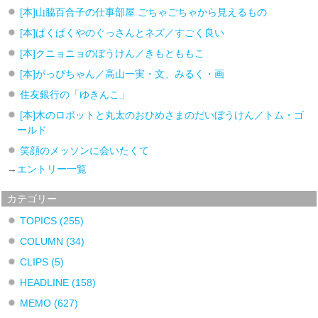
[本]山脇百合子の仕事部屋 ごちゃごちゃから見えるもの
[本]ぱくぱくやのぐっさんとネズ／すごく良い
[本]クニョニョのぼうけん／きもとももこ
[本]がっぴちゃん／高山一実・文、みるく・画
住友銀行の「ゆきんこ」
[本]木のロボットと丸太のおひめさまのだいぼうけん／トム・ゴ
ールド
笑顔のメッソンに会いたくて
→
エントリー一覧
カテゴリー
TOPICS
(255)
COLUMN
(34)
CLIPS
(5)
HEADLINE
(158)
MEMO
(627)