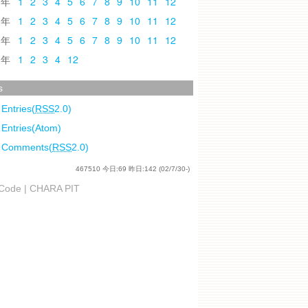
0
1
2
3
4
5
6
7
8
9
10
11
12
9
1
2
3
4
5
6
7
8
9
10
11
12
8
1
2
3
4
5
6
7
8
9
10
11
12
7
1
2
3
4
12
s
 Entries(
RSS
2.0)
 Entries(Atom)
l Comments(
RSS
2.0)
467510
今日:
69
昨日:
142
(02/7/30-)