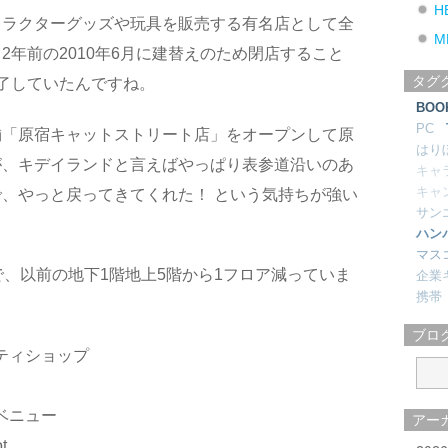
H
ャラクターグッズや玩具を販売する有名店として全
M
2年前の2010年6月に建替えのため閉店すること
タグ
了していたんですね。
BOO
PC
舗「原宿キャットストリート店」をオープンして原
はり
が、キデイランドと言えばやっぱり表参道沿いのあ
キャ
キャ
、やっと戻ってきてくれた！ という気持ちが強い
サン
ハン
マス
で、以前の地下1階地上5階から1フロア減っていま
企業
携帯
ブロ
ティショップ
ベニュー
アー
t