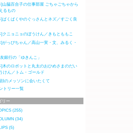
本]山脇百合子の仕事部屋 ごちゃごちゃから
えるもの
本]ぱくぱくやのぐっさんとネズ／すごく良
本]クニョニョのぼうけん／きもとももこ
本]がっぴちゃん／高山一実・文、みるく・
住友銀行の「ゆきんこ」
本]木のロボットと丸太のおひめさまのだい
うけん／トム・ゴールド
笑顔のメッソンに会いたくて
ントリー一覧
ゴリー
OPICS
(255)
OLUMN
(34)
LIPS
(5)