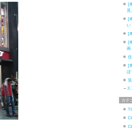
[
見
[
い
[
[
画
[
ぼ
→
エ
カテ
T
C
C