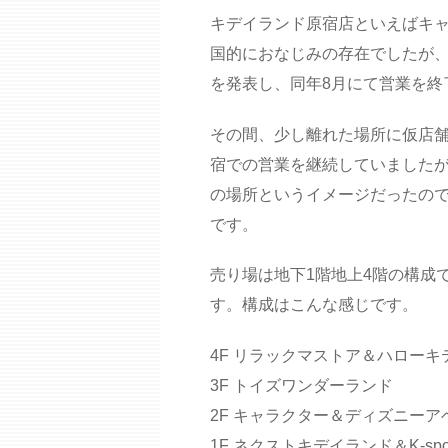
キデイランド原宿店といえばキ
国的におなじみの存在でしたが、
を発表し、同年8月にて営業を終
その間、少し離れた場所に仮店
宿での営業を継続していました
の場所というイメージだったので
です。
売り場は地下1階地上4階の構成
す。構成はこんな感じです。
4F リラックマストア＆ハローキ
3F トイズワンダーランド
2F キャラクター＆ディズニーア
1F ネクストキデイランド＆K-spo