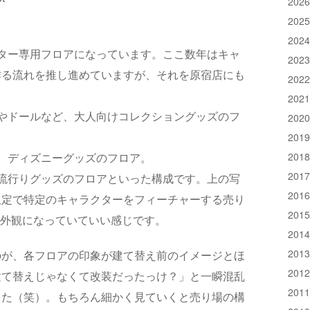
202
202
202
ター専用フロアになっています。ここ数年はキャ
202
作る流れを推し進めていますが、それを原宿店にも
202
202
やドールなど、大人向けコレクショングッズのフ
202
201
201
、ディズニーグッズのフロア。
201
流行りグッズのフロアといった構成です。上の写
201
限定で特定のキャラクターをフィーチャーする売り
201
立つ外観になっていていい感じです。
201
201
のが、各フロアの印象が建て替え前のイメージとほ
201
建て替えじゃなくて改装だったっけ？」と一瞬混乱
201
した（笑）。もちろん細かく見ていくと売り場の構