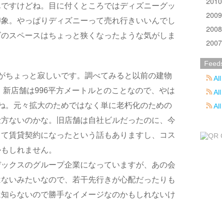
201
んですけどね。目に付くところではディズニーグッ
200
印象。やっぱりディズニーって売れ行きいいんでし
200
ズのスペースはちょっと狭くなったような気がしま
200
Feed
がちょっと寂しいです。調べてみると以前の建物
All
、新店舗は996平方メートルとのことなので、やは
All
ね。元々拡大のためではなく単に老朽化のための
Al
仕方ないのかな。旧店舗は自社ビルだったのに、今
して賃貸契約になったという話もありますし、コス
かもしれません。
デックスのグループ企業になっていますが、あの会
はないみたいなので、若干先行きが心配だったりも
は知らないので勝手なイメージなのかもしれないけ