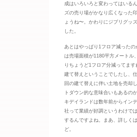
成はいろいろと変わってはいる
ズの売り場がかなり広くなった
ょうね〜。かわりにジブリグッ
した。
あとはやっぱり1フロア減ったの
は売場面積が1180平方メートル
りちょうど1フロア分減ってます
建て替えということでしたし、
回の建て替えに伴い土地を売却
トダウン的な意味合いもあるの
キデイランドは数年前からイン
社って業績が好調というわけで
するんですよね。まあ、詳しく
ど。