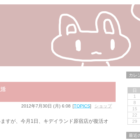
カレ
復活
日
1
8
2012年7月30日 (月) 6:08
TOPICS
ショップ
15
22
ますが、今月1日、キデイランド原宿店が復活オ
29
最近