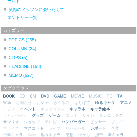
ールド
笑顔のメッソンに会いたくて
→
エントリー一覧
カテゴリー
TOPICS
(255)
COLUMN
(34)
CLIPS
(5)
HEADLINE
(158)
MEMO
(627)
タグクラウド
BOOK
CD
CM
DVD
GAME
MOVIE
MUSIC
PC
TV
Web
お知らせ
お菓子
きぐるみ
はりぼて
ゆるキャラ
アニメ
アプリ
イベント
キャラコラム
キャラ本
キャラ絵本
キャンペーン
グッズ
ゲーム
コラボ
サイン
サンエックス
サンリオ
ショップ
テレビ
ハンバーガー
ピクサー
ブログ
プライズ
マスコット
ライブ
リバイバル
レポート
企業
企業キャラ
動画
地方キャラ
感想
懐かし
携帯
新キャラ