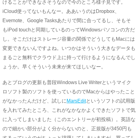
けることができなさそうなので今のところ様子見です。
iCloud使ってないもんなー。ああいうのはDropbox、
Evernote、Google Tasksあたりで間に合ってるし、そもそ
もiPod touchと同期しているのってWindowsパソコンの方だ
し。そこだけはストレージ容量の関係でどうしてもMacには
変更できないんですよね。いつかはそういう大きなデータも
まるごと無料でクラウド上に持って行けるようになるんでし
ょうか。早くそういう未来が来てほしいなー。
あとブログの更新も普段Windows Live Writerというマイク
ロソフト製のソフトを使っているのでMacからはやったこと
がなかったんだけど、試しに
MarsEdit
というソフトの試用版
を入れてみたところ、これがなかなかよくできたソフトで気
に入ってしまいました（このエントリーが初投稿）。英語な
ので細かい部分がよく分からないのと、正規版が3450円も
するっていうのがちょっと躊躇してしまいますが、買ってし