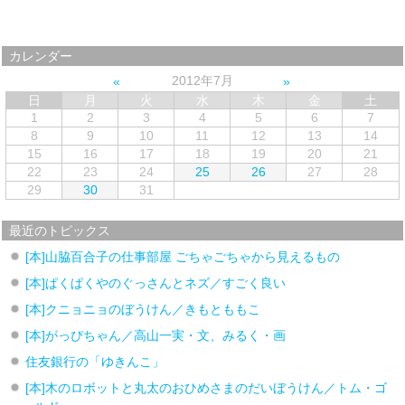
カレンダー
2012年7月
日
月
火
水
木
金
土
1
2
3
4
5
6
7
8
9
10
11
12
13
14
15
16
17
18
19
20
21
22
23
24
25
26
27
28
29
30
31
最近のトピックス
[本]山脇百合子の仕事部屋 ごちゃごちゃから見えるもの
[本]ぱくぱくやのぐっさんとネズ／すごく良い
[本]クニョニョのぼうけん／きもとももこ
[本]がっぴちゃん／高山一実・文、みるく・画
住友銀行の「ゆきんこ」
[本]木のロボットと丸太のおひめさまのだいぼうけん／トム・ゴ