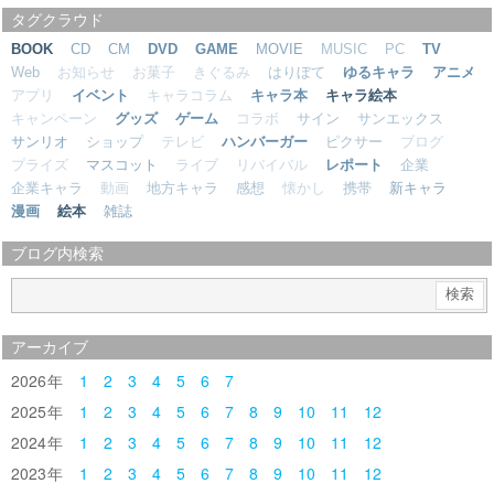
タグクラウド
BOOK
CD
CM
DVD
GAME
MOVIE
MUSIC
PC
TV
Web
お知らせ
お菓子
きぐるみ
はりぼて
ゆるキャラ
アニメ
アプリ
イベント
キャラコラム
キャラ本
キャラ絵本
キャンペーン
グッズ
ゲーム
コラボ
サイン
サンエックス
サンリオ
ショップ
テレビ
ハンバーガー
ピクサー
ブログ
プライズ
マスコット
ライブ
リバイバル
レポート
企業
企業キャラ
動画
地方キャラ
感想
懐かし
携帯
新キャラ
漫画
絵本
雑誌
ブログ内検索
アーカイブ
2026
1
2
3
4
5
6
7
2025
1
2
3
4
5
6
7
8
9
10
11
12
2024
1
2
3
4
5
6
7
8
9
10
11
12
2023
1
2
3
4
5
6
7
8
9
10
11
12