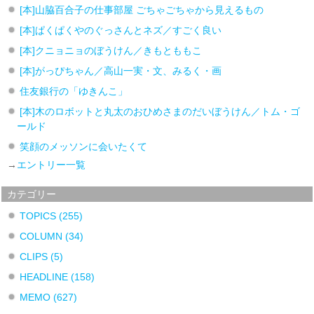
[本]山脇百合子の仕事部屋 ごちゃごちゃから見えるもの
[本]ぱくぱくやのぐっさんとネズ／すごく良い
[本]クニョニョのぼうけん／きもとももこ
[本]がっぴちゃん／高山一実・文、みるく・画
住友銀行の「ゆきんこ」
[本]木のロボットと丸太のおひめさまのだいぼうけん／トム・ゴ
ールド
笑顔のメッソンに会いたくて
→
エントリー一覧
カテゴリー
TOPICS
(255)
COLUMN
(34)
CLIPS
(5)
HEADLINE
(158)
MEMO
(627)