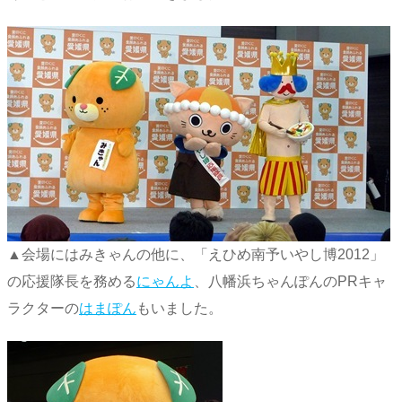
▲会場にはみきゃんの他に、「えひめ南予いやし博2012」
の応援隊長を務める
にゃんよ
、八幡浜ちゃんぽんのPRキャ
ラクターの
はまぽん
もいました。