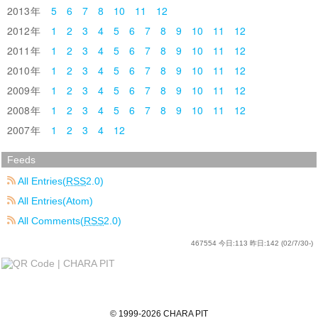
2013
5
6
7
8
10
11
12
2012
1
2
3
4
5
6
7
8
9
10
11
12
2011
1
2
3
4
5
6
7
8
9
10
11
12
2010
1
2
3
4
5
6
7
8
9
10
11
12
2009
1
2
3
4
5
6
7
8
9
10
11
12
2008
1
2
3
4
5
6
7
8
9
10
11
12
2007
1
2
3
4
12
Feeds
All Entries(
RSS
2.0)
All Entries(Atom)
All Comments(
RSS
2.0)
467554
今日:
113
昨日:
142
(02/7/30-)
©
1999
-2026
CHARA PIT