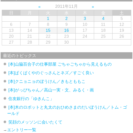
2011年11月
日
月
火
水
木
金
土
1
2
3
4
5
6
7
8
9
10
11
12
13
14
15
16
17
18
19
20
21
22
23
24
25
26
27
28
29
30
最近のトピックス
[本]山脇百合子の仕事部屋 ごちゃごちゃから見えるもの
[本]ぱくぱくやのぐっさんとネズ／すごく良い
[本]クニョニョのぼうけん／きもとももこ
[本]がっぴちゃん／高山一実・文、みるく・画
住友銀行の「ゆきんこ」
[本]木のロボットと丸太のおひめさまのだいぼうけん／トム・ゴ
ールド
笑顔のメッソンに会いたくて
→
エントリー一覧