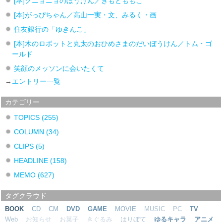
[本]クニョニョのぼうけん／きもとももこ
[本]がっぴちゃん／高山一実・文、みるく・画
住友銀行の「ゆきんこ」
[本]木のロボットと丸太のおひめさまのだいぼうけん／トム・ゴ
ールド
笑顔のメッソンに会いたくて
→
エントリー一覧
カテゴリー
TOPICS
(255)
COLUMN
(34)
CLIPS
(5)
HEADLINE
(158)
MEMO
(627)
タグクラウド
BOOK
CD
CM
DVD
GAME
MOVIE
MUSIC
PC
TV
Web
お知らせ
お菓子
きぐるみ
はりぼて
ゆるキャラ
アニメ