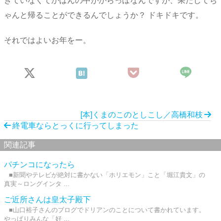
きていなくてかばんの中がからっぽなんですが、果たしてち
ゃんと帰ることができるんでしょうか？ ドキドキです。
それではよいお年をー。
[本]くまのこのとしこし／高橋和枝
終電車ならとっくに行ってしまった
関連記事
パチンコになったら
■新聞やテレビが絶対に書かない「ホリエモン」こと「堀江貴文」の
真実～ロングインタ ...
ご近所さんは皇太子殿下
■山口裕子さんのブログでドリアンのことについて書かれています。
やっぱりみんな「好 ...