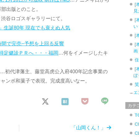
[
万部出版とのこと。
見
2/5、渋谷ロゴスギャラリーにて。
[
い
生誕80年 現在でも衰えぬ人気
[
時間で完売−予想を上回る反響
[
画
特定健診ＰＲへ・・・福岡
…何をイメージしたキ
[
…初代津藩主、藤堂高虎公入府400年記念事業の
ぼ
ジャンボ和菓子で表現。完成度高いなー。
→
エ
カテ
T
C
「山岡くん！」
C