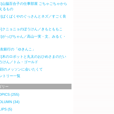
本]山脇百合子の仕事部屋 ごちゃごちゃから
えるもの
本]ぱくぱくやのぐっさんとネズ／すごく良
本]クニョニョのぼうけん／きもとももこ
本]がっぴちゃん／高山一実・文、みるく・
住友銀行の「ゆきんこ」
本]木のロボットと丸太のおひめさまのだい
うけん／トム・ゴールド
笑顔のメッソンに会いたくて
ントリー一覧
ゴリー
OPICS
(255)
OLUMN
(34)
LIPS
(5)