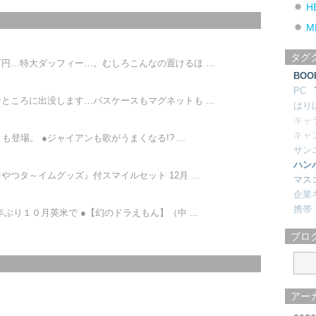
H
M
タグ
円…特大ダッフィー…。むしろこんなの置けるほ ...
BOO
PC
ところに出没します…パスケースもマグネットも ...
はり
キャ
キャ
登場。 ●ジャイアンも歌がうまくなる!? ...
サン
ハン
つタ～イムグッズ』付スマイルセット 12月 ...
マス
企業
携帯
ぶり１０月英米で ●【幻のドラえもん】（中 ...
ブロ
アー