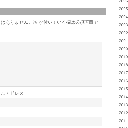
202
202
202
とはありません。
※
が付いている欄は必須項目で
202
202
202
202
201
201
201
201
201
ールアドレス
201
201
201
201