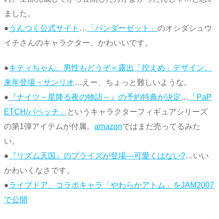
ました。
●
うんつく公式サイト
…
「パンダーゼット」
のオシダシュウ
イチさんのキャラクター。かわいいです。
●
キティちゃん、男性もどうぞ＝露出「控えめ」デザイン、
来年登場－サンリオ
…えー、ちょっと難しいような。
●
『ナイツ～星降る夜の物語～』の予約特典が決定
…
「PaP
ETCH/パペッチ」
というキャラクターフィギュアシリーズ
の第1弾アイテムが付属。
amazon
ではまだ売ってるみた
い。
●
『リズム天国』のプライズが登場―可愛くはない?
…いい
かわいくなさです。
●
ライブドア、コラボキャラ「やわらかアトム」をJAM2007
で公開