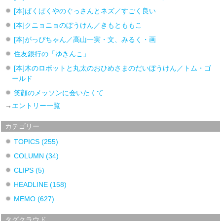
[本]ぱくぱくやのぐっさんとネズ／すごく良い
[本]クニョニョのぼうけん／きもとももこ
[本]がっぴちゃん／高山一実・文、みるく・画
住友銀行の「ゆきんこ」
[本]木のロボットと丸太のおひめさまのだいぼうけん／トム・ゴ
ールド
笑顔のメッソンに会いたくて
→
エントリー一覧
カテゴリー
TOPICS
(255)
COLUMN
(34)
CLIPS
(5)
HEADLINE
(158)
MEMO
(627)
タグクラウド