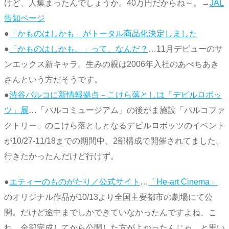
けど、人集まったんでしょうか。40万円だからね～。→
JAL
告知ページ
●
「かものはしかも」がトータル商品化決定しました
●
「かものはしかも。」って、なんだ？
…11月デビューのサ
ンエックス新キャラ。生みの親は2006年入社のあべちあき
さんという方だそうです。
●
渋谷パルコに新情報拠点－こけら落としは「デビルロボッ
ツ」展
…「パルコミュージアム」の後がま施設「パルコファ
クトリー」のこけら落としとなるデビルロボッツのイベント
が10/27-11/18までの期間中、2部構成で開催されてました。
行きたかったんだけど行けず。
●
エティーのものがたり／公式サイト
…
「He-art Cinema」
のオリジナル作品が10/13より全国主要都市の劇場にて公
開。だけど途中までしかできていなかったんですよね、こ
れ。全部完成してから公開した方がよかったんじゃ…と思い