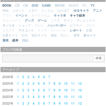
BOOK
CD
CM
DVD
GAME
MOVIE
MUSIC
PC
TV
Web
お知らせ
お菓子
きぐるみ
はりぼて
ゆるキャラ
アニメ
アプリ
イベント
キャラコラム
キャラ本
キャラ絵本
キャンペーン
グッズ
ゲーム
コラボ
サイン
サンエックス
サンリオ
ショップ
テレビ
ハンバーガー
ピクサー
ブログ
プライズ
マスコット
ライブ
リバイバル
レポート
企業
企業キャラ
動画
地方キャラ
感想
懐かし
携帯
新キャラ
漫画
絵本
雑誌
ブログ内検索
アーカイブ
2026
1
2
3
4
5
6
7
2025
1
2
3
4
5
6
7
8
9
10
11
12
2024
1
2
3
4
5
6
7
8
9
10
11
12
2023
1
2
3
4
5
6
7
8
9
10
11
12
2022
1
2
3
4
5
6
7
8
9
10
11
12