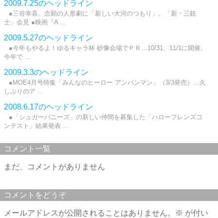
2009.7.25のヘッドライン
●三谷幸喜、念願の人形劇に「新しい大河のつもり」。「新・三銃
士」会見 ●映画『A ...
2009.5.27のヘッドライン
●今年もやるよ！ゆるキャラ杯 砂像会場でＰＲ…10/31、11/1に開催。
今年で ...
2009.3.3のヘッドライン
●MOE4月号特集「みんなのヒーロー アンパンマン」（3/3発売）…久
しぶりのア ...
2008.6.17のヘッドライン
●「シュガーバニーズ」の新しい仲間を募集した「ハローフレンズコ
ンテスト」結果発表 ...
コメント一覧
まだ、コメントがありません
コメントをどうぞ
メールアドレスが公開されることはありません。
※
が付い