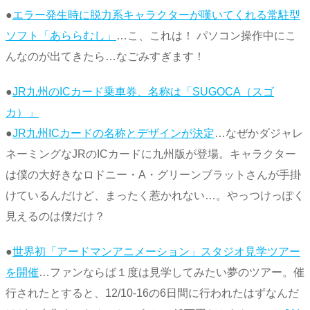
●
エラー発生時に脱力系キャラクターが嘆いてくれる常駐型
ソフト「あららむし」
…こ、これは！ パソコン操作中にこ
んなのが出てきたら…なごみすぎます！
●
JR九州のICカード乗車券、名称は「SUGOCA（スゴ
カ）」
●
JR九州ICカードの名称とデザインが決定
…なぜかダジャレ
ネーミングなJRのICカードに九州版が登場。キャラクター
は僕の大好きなロドニー・A・グリーンブラットさんが手掛
けているんだけど、まったく惹かれない…。やっつけっぽく
見えるのは僕だけ？
●
世界初「アードマンアニメーション」スタジオ見学ツアー
を開催
…ファンならば１度は見学してみたい夢のツアー。催
行されたとすると、12/10-16の6日間に行われたはずなんだ