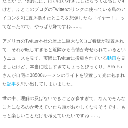
たとかで。僕的には、はいはい好きにしたらってな感じです
けど、ふとこのブログのTwitterのリンクに使っている鳥のア
イコンをXに置き換えたところを想像したら「イヤー！」っ
てなったので、やっぱり嫌ですね……。
アメリカのTwitter本社の屋上に巨大なXロゴ看板が設置され
て、それが眩しすぎると近隣から苦情が寄せられているとい
うニュースを見て、実際にTwitterに投稿されている
動画
を見
ましたけど、本当に眩しすぎてちょっとびっくり。ARuFa
さんが自宅に38500ルーメンのライトを設置して光に包まれ
た
記事
を思い出してしまいました。
世の中、理解の及ばないできごとが多すぎて、なんでそんな
ことになるのか考えていたら頭がおかしくなりそうです。も
っと楽しいことだけを考えていたいですね……。