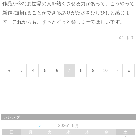
作品が今なお世界の人を熱くさせる力があって、こうやって
新作に触れることができるありがたさをひしひしと感じま
す。これからも、ずっとずっと楽しませてほしいです。
コメント:0
«
‹
4
5
6
7
8
9
10
›
»
カレンダー
2026年8月
日
月
火
水
木
金
土