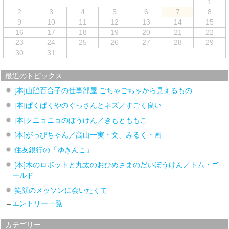
1
2
3
4
5
6
7
8
9
10
11
12
13
14
15
16
17
18
19
20
21
22
23
24
25
26
27
28
29
30
31
最近のトピックス
[本]山脇百合子の仕事部屋 ごちゃごちゃから見えるもの
[本]ぱくぱくやのぐっさんとネズ／すごく良い
[本]クニョニョのぼうけん／きもとももこ
[本]がっぴちゃん／高山一実・文、みるく・画
住友銀行の「ゆきんこ」
[本]木のロボットと丸太のおひめさまのだいぼうけん／トム・ゴ
ールド
笑顔のメッソンに会いたくて
→
エントリー一覧
カテゴリー