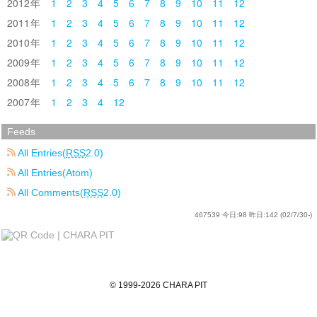
2012
1
2
3
4
5
6
7
8
9
10
11
12
2011
1
2
3
4
5
6
7
8
9
10
11
12
2010
1
2
3
4
5
6
7
8
9
10
11
12
2009
1
2
3
4
5
6
7
8
9
10
11
12
2008
1
2
3
4
5
6
7
8
9
10
11
12
2007
1
2
3
4
12
Feeds
All Entries(
RSS
2.0)
All Entries(Atom)
All Comments(
RSS
2.0)
467539
今日:
98
昨日:
142
(02/7/30-)
©
1999
-2026
CHARA PIT