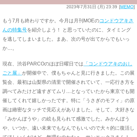
2023年7月31日 (月) 23:39
MEMO
もう7月も終わりですか。今月は月刊MOEの
コンドウアキさ
んの特集号
を紹介しよう！ と思っていたのに、タイミング
を逃してしまいました。まあ、次の号が出てからでもいっ
か…。
現在、渋谷PARCOのほぼ日曜日では
「コンドウアキのおし
ごと展」
が開催中で、僕もちゃんと見に行きました。この展
覧会、最初は山梨県の清里で開催されていて、一応行き方を
調べてみたけど遠すぎてムリ…となっていたから東京でも開
催してくれて嬉しかったです。特に「うさぎのモフィ」の原
画は緻密なタッチで見応えがありました。そして、大好きな
「みかんぼうや」の絵も見られて感激でした。みかんぼう
や、いつか、遠い未来でもなんでもいいので大々的に復活し