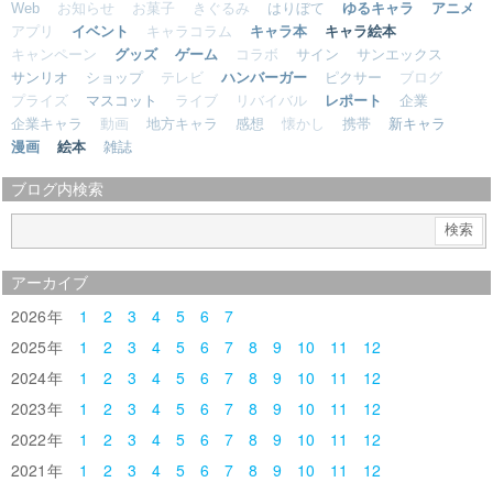
Web
お知らせ
お菓子
きぐるみ
はりぼて
ゆるキャラ
アニメ
アプリ
イベント
キャラコラム
キャラ本
キャラ絵本
キャンペーン
グッズ
ゲーム
コラボ
サイン
サンエックス
サンリオ
ショップ
テレビ
ハンバーガー
ピクサー
ブログ
プライズ
マスコット
ライブ
リバイバル
レポート
企業
企業キャラ
動画
地方キャラ
感想
懐かし
携帯
新キャラ
漫画
絵本
雑誌
ブログ内検索
アーカイブ
2026
1
2
3
4
5
6
7
2025
1
2
3
4
5
6
7
8
9
10
11
12
2024
1
2
3
4
5
6
7
8
9
10
11
12
2023
1
2
3
4
5
6
7
8
9
10
11
12
2022
1
2
3
4
5
6
7
8
9
10
11
12
2021
1
2
3
4
5
6
7
8
9
10
11
12