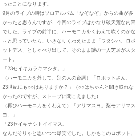
ったことになります。
9月のライブの時はソロアルバム「なぞなぞ」からの曲が多
かったと思うんですが、今回のライブはかなり破天荒な内容
でした。ライブの前半に、ハーモニカをくわえて吹くのかな
～と思っていたら、いきなりくわえたまま「ワタシハ、ロボ
ットデス」としゃべり出して、そのまま謎の一人芝居がスタ
ート。
「23セイキカラキマシタ。」
（ハーモニカを外して、別の人の台詞）「ロボットさん、
23世紀にも○○はありますか？」（○○はちゃんと聞き取れな
かったのですが、ストーブに聞こえました）
（再びハーモニカをくわえて）「アリマスヨ。梨モアリマス
ヨ。」
「23セイキナシトイイマス。」
なんだそりゃと思いつつ爆笑でした。しかもこのロボット、