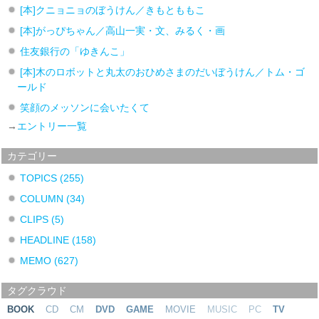
[本]クニョニョのぼうけん／きもとももこ
[本]がっぴちゃん／高山一実・文、みるく・画
住友銀行の「ゆきんこ」
[本]木のロボットと丸太のおひめさまのだいぼうけん／トム・ゴ
ールド
笑顔のメッソンに会いたくて
→
エントリー一覧
カテゴリー
TOPICS
(255)
COLUMN
(34)
CLIPS
(5)
HEADLINE
(158)
MEMO
(627)
タグクラウド
BOOK
CD
CM
DVD
GAME
MOVIE
MUSIC
PC
TV