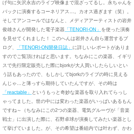
げ句に矢沢永吉のライブ映像まで混ざってるし。永ちゃんを
バックに演奏するコーネリアス…。カオス過ぎます（笑）。
そしてアンコールではなんと、メディアアーティストの岩井
俊雄さんが開発した電子楽器
「TENORI-ON」
を使った演奏
を見せてくれました！ このへんは岩井さん自ら運営するブ
ログ、
「TENORI-ON開発日誌」
に詳しいレポートがありま
すのでご覧頂ければと思います。ちなみにこの楽器、イギリ
スで先行限定販売した際にbjorkが大人買いしたらしいとい
う話もあったので、もしかしてbjorkのライブの時に見える
んじゃ…と薄っすら期待していたんですが、その時は
「reactable」
というもっと奇妙な楽器を取り入れてらっし
ゃってました。世の中には変わった楽器がいっぱいあるもん
ですね～（ちなみにこの2つの楽器、電気グルーヴが「音楽
戦士」に出演した際に、石野卓球が演奏してみたい楽器とし
て挙げていました。が、その希望は番組内では叶わず、かわ