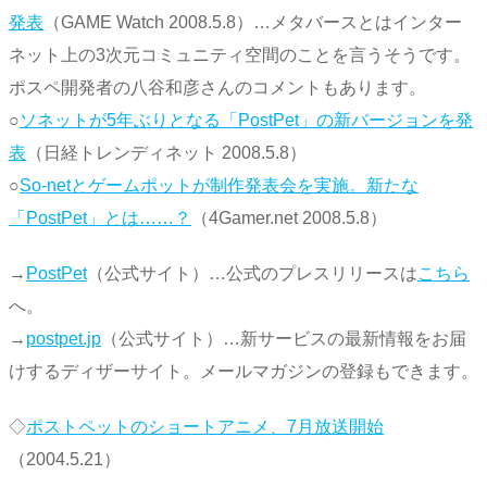
発表
（GAME Watch 2008.5.8）…メタバースとはインター
ネット上の3次元コミュニティ空間のことを言うそうです。
ポスペ開発者の八谷和彦さんのコメントもあります。
○
ソネットが5年ぶりとなる「PostPet」の新バージョンを発
表
（日経トレンディネット 2008.5.8）
○
So-netとゲームポットが制作発表会を実施。新たな
「PostPet」とは……？
（4Gamer.net 2008.5.8）
→
PostPet
（公式サイト）…公式のプレスリリースは
こちら
へ。
→
postpet.jp
（公式サイト）…新サービスの最新情報をお届
けするディザーサイト。メールマガジンの登録もできます。
◇
ポストペットのショートアニメ、7月放送開始
（2004.5.21）