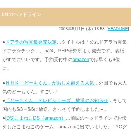
5/1のヘッドライン
2008年5月1日 (木) 13:58
HEADLINE
●
ドアラの写真集発売決定
…タイトルは「公式ドアラ写真集
ドアラ☆チック」。5/24、PHP研究所より発売です。表紙
がすでにいいです。予約受付中の
amazon
では早くも8位
に。
●
ＮＨＫ「どーもくん」がおしん超える人気
…外国でも大人
気のどーもくん。すごい！
●
「どーもくん」テレビシリーズ、放送のお知らせ
…そして
国内も5/3～5/6に放送。さっそく予約しました－。
●
[DS]こまねこDS（amazon）
…前回のヘッドラインでお伝
えしたこまねこのゲーム、amazonに出ていました。TYOグ