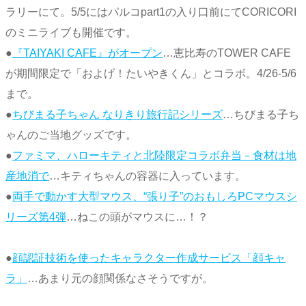
ラリーにて。5/5にはパルコpart1の入り口前にてCORICORI
のミニライブも開催です。
●
『TAIYAKI CAFE』がオープン
…恵比寿のTOWER CAFE
が期間限定で「およげ！たいやきくん」とコラボ。4/26-5/6
まで。
●
ちびまる子ちゃん なりきり旅行記シリーズ
…ちびまる子ち
ゃんのご当地グッズです。
●
ファミマ、ハローキティと北陸限定コラボ弁当－食材は地
産地消で
…キティちゃんの容器に入っています。
●
両手で動かす大型マウス、“張り子”のおもしろPCマウスシ
リーズ第4弾
…ねこの頭がマウスに…！？
●
顔認証技術を使ったキャラクター作成サービス「顔キャ
ラ」
…あまり元の顔関係なさそうですが。