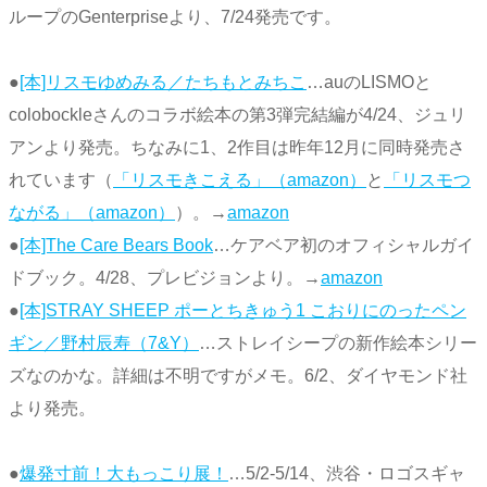
ループのGenterpriseより、7/24発売です。
●
[本]リスモゆめみる／たちもとみちこ
…auのLISMOと
colobockleさんのコラボ絵本の第3弾完結編が4/24、ジュリ
アンより発売。ちなみに1、2作目は昨年12月に同時発売さ
れています（
「リスモきこえる」（amazon）
と
「リスモつ
ながる」（amazon）
）。→
amazon
●
[本]The Care Bears Book
…ケアベア初のオフィシャルガイ
ドブック。4/28、プレビジョンより。→
amazon
●
[本]STRAY SHEEP ポーとちきゅう1 こおりにのったペン
ギン／野村辰寿（7&Y）
…ストレイシープの新作絵本シリー
ズなのかな。詳細は不明ですがメモ。6/2、ダイヤモンド社
より発売。
●
爆発寸前！大もっこり展！
…5/2-5/14、渋谷・ロゴスギャ