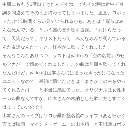
中盤にももう1度出てきたんですね。でもその時は途中で台
詞を間違えてそのまま終わってしまいました。正直、ロボッ
トだけで1時間くらい見ていられるかも。あとは「僕らはみ
んな死んでいる」という謎の替え歌も披露。「おけらだっ
て、天狗だって、キリストだって、みんなみんな死んでいる
んだ友達なんだー」と、軽やかに歌ってくれました。
そんなこんなありつつ、ラストはya-to-iの「空の名前」のセ
ルフカバーで締めてくれました。この曲は前回も歌ってくれ
たんだけど、ya-to-iは山本さんにはまったきっかけになった
ユニットなので、最初に聴いたときは「まさかこの曲をやっ
てくれるとは！」と本当に感動でした。オリジナルは女性ボ
ーカル曲なんですが、山本さんの木訥とした歌い方もすごく
はまっていいのです。
山本さんのライブはソロか羅針盤名義のライブ（あと細かく
言えば映画「マインド・ゲーム」の山本精一と不思議ロボッ