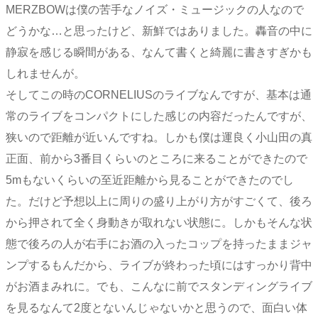
MERZBOWは僕の苦手なノイズ・ミュージックの人なので
どうかな…と思ったけど、新鮮ではありました。轟音の中に
静寂を感じる瞬間がある、なんて書くと綺麗に書きすぎかも
しれませんが。
そしてこの時のCORNELIUSのライブなんですが、基本は通
常のライブをコンパクトにした感じの内容だったんですが、
狭いので距離が近いんですね。しかも僕は運良く小山田の真
正面、前から3番目くらいのところに来ることができたので
5mもないくらいの至近距離から見ることができたのでし
た。だけど予想以上に周りの盛り上がり方がすごくて、後ろ
から押されて全く身動きが取れない状態に。しかもそんな状
態で後ろの人が右手にお酒の入ったコップを持ったままジャ
ンプするもんだから、ライブが終わった頃にはすっかり背中
がお酒まみれに。でも、こんなに前でスタンディングライブ
を見るなんて2度とないんじゃないかと思うので、面白い体