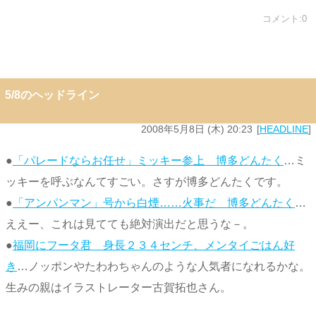
コメント:0
5/8のヘッドライン
2008年5月8日 (木) 20:23
HEADLINE
●
「パレードならお任せ」ミッキー参上 博多どんたく
…ミ
ッキーを呼ぶなんてすごい。さすが博多どんたくです。
●
「アンパンマン」号から白煙……火事だ 博多どんたく
…
ええー、これは見てても絶対演出だと思うな－。
●
福岡にフータ君 身長２３４センチ、メンタイごはん好
き
…ノッポンやたわわちゃんのような人気者になれるかな。
生みの親はイラストレーター古賀拓也さん。