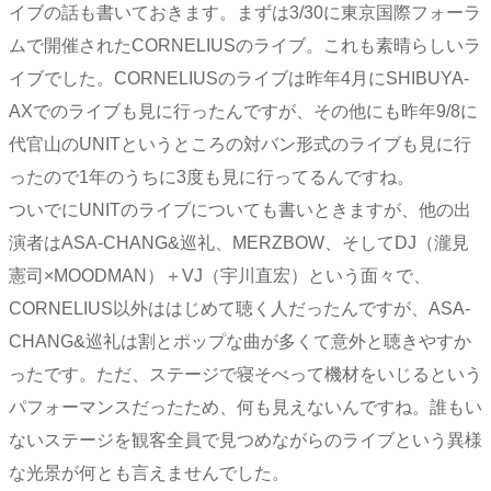
イブの話も書いておきます。まずは3/30に東京国際フォーラ
ムで開催されたCORNELIUSのライブ。これも素晴らしいラ
イブでした。CORNELIUSのライブは昨年4月にSHIBUYA-
AXでのライブも見に行ったんですが、その他にも昨年9/8に
代官山のUNITというところの対バン形式のライブも見に行
ったので1年のうちに3度も見に行ってるんですね。
ついでにUNITのライブについても書いときますが、他の出
演者はASA-CHANG&巡礼、MERZBOW、そしてDJ（瀧見
憲司×MOODMAN）＋VJ（宇川直宏）という面々で、
CORNELIUS以外ははじめて聴く人だったんですが、ASA-
CHANG&巡礼は割とポップな曲が多くて意外と聴きやすか
ったです。ただ、ステージで寝そべって機材をいじるという
パフォーマンスだったため、何も見えないんですね。誰もい
ないステージを観客全員で見つめながらのライブという異様
な光景が何とも言えませんでした。