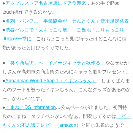
●
アップルストア名古屋店にドアラ襲来
…あの手でiPod
touch操作できるのかな。
●
名刺・パンフ… 事業協会が「せんとくん」使用規定発表
●
渋谷パルコで「大もっこり展」－ご当地「まりもっこり」
90種が一堂に
…これちょこっと見に行ったけどこんなに種
類があったとはびっくりでした。
●
「笑う商店街」へ イメージキャラと歌作る
…やなせたか
しさんが高知市の商店街のためにキャラと歌をプレゼント。
●
Anpanman World Strap 1（ドキンちゃん）
…しょくぱんま
んのフードを被ったドキンちゃん。こんなグッズがあるのか
ー。かわいいです。
●
こまねこDS information
…公式ページが出ました。初回特
典のこまねこタッチペンがいいなぁ。開発してるのは
「どー
もくんの不思議テレビ」（amazon）
と同じ朱雀のようで