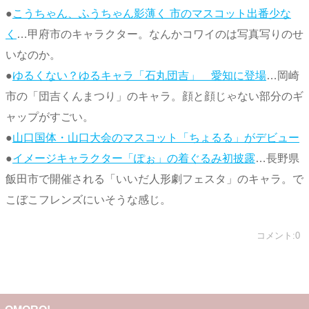
●
こうちゃん、ふうちゃん影薄く 市のマスコット出番少な
く
…甲府市のキャラクター。なんかコワイのは写真写りのせ
いなのか。
●
ゆるくない？ゆるキャラ「石丸団吉」 愛知に登場
…岡崎
市の「団吉くんまつり」のキャラ。顔と顔じゃない部分のギ
ャップがすごい。
●
山口国体・山口大会のマスコット「ちょるる」がデビュー
●
イメージキャラクター「ぽぉ」の着ぐるみ初披露
…長野県
飯田市で開催される「いいだ人形劇フェスタ」のキャラ。で
こぼこフレンズにいそうな感じ。
コメント:0