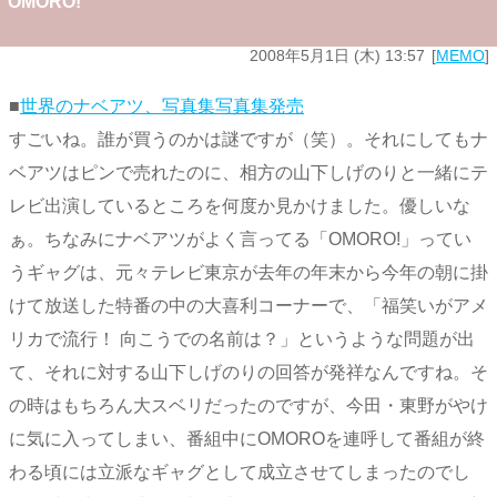
OMORO!
2008年5月1日 (木) 13:57
MEMO
■
世界のナベアツ、写真集写真集発売
すごいね。誰が買うのかは謎ですが（笑）。それにしてもナ
ベアツはピンで売れたのに、相方の山下しげのりと一緒にテ
レビ出演しているところを何度か見かけました。優しいな
ぁ。ちなみにナベアツがよく言ってる「OMORO!」ってい
うギャグは、元々テレビ東京が去年の年末から今年の朝に掛
けて放送した特番の中の大喜利コーナーで、「福笑いがアメ
リカで流行！ 向こうでの名前は？」というような問題が出
て、それに対する山下しげのりの回答が発祥なんですね。そ
の時はもちろん大スベリだったのですが、今田・東野がやけ
に気に入ってしまい、番組中にOMOROを連呼して番組が終
わる頃には立派なギャグとして成立させてしまったのでし