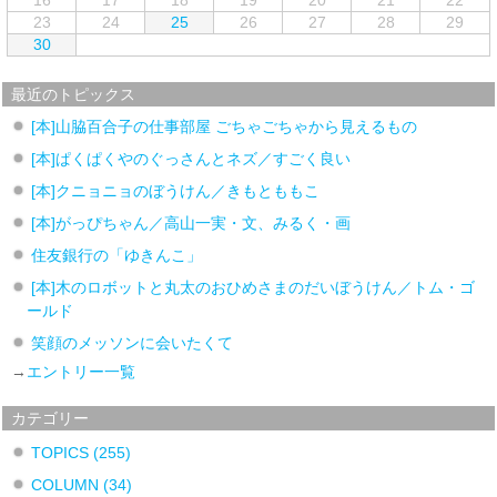
23
24
25
26
27
28
29
30
最近のトピックス
[本]山脇百合子の仕事部屋 ごちゃごちゃから見えるもの
[本]ぱくぱくやのぐっさんとネズ／すごく良い
[本]クニョニョのぼうけん／きもとももこ
[本]がっぴちゃん／高山一実・文、みるく・画
住友銀行の「ゆきんこ」
[本]木のロボットと丸太のおひめさまのだいぼうけん／トム・ゴ
ールド
笑顔のメッソンに会いたくて
→
エントリー一覧
カテゴリー
TOPICS
(255)
COLUMN
(34)