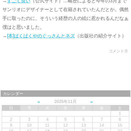
→
すごく良い
（公式サイト）…略歴によると今年の3月まで
サンリオにデザイナーとして在籍されていたんだとか。偶然
手に取ったのに、そういう経歴の人の絵に惹かれるんだなぁ
僕はと思いました。
→
[本]ぱくぱくやのぐっさんとネズ
（出版社の紹介サイト）
コメント:0
カレンダー
2025年11月
日
月
火
水
木
金
土
1
2
3
4
5
6
7
8
9
10
11
12
13
14
15
16
17
18
19
20
21
22