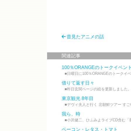
昔見たアニメの話
関連記事
100％ORANGEのトークイベン
■日曜日に100％ORANGEのトークイ
借りて返す日々
■昨日玄関ページの絵を更新しました。 
東京観光 8年目
■デヴィ夫人と行く 北朝鮮ツアー すご
我ら、時
■小沢健二、ひふみよライブCD含む「我ら、
ベーコン・レタス・トマト