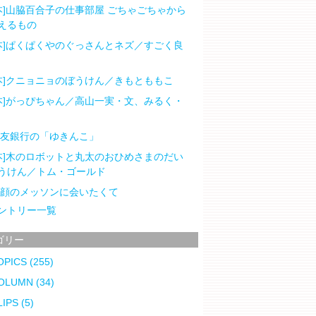
本]山脇百合子の仕事部屋 ごちゃごちゃから
えるもの
本]ぱくぱくやのぐっさんとネズ／すごく良
本]クニョニョのぼうけん／きもとももこ
本]がっぴちゃん／高山一実・文、みるく・
住友銀行の「ゆきんこ」
本]木のロボットと丸太のおひめさまのだい
うけん／トム・ゴールド
笑顔のメッソンに会いたくて
ントリー一覧
ゴリー
OPICS
(255)
OLUMN
(34)
LIPS
(5)