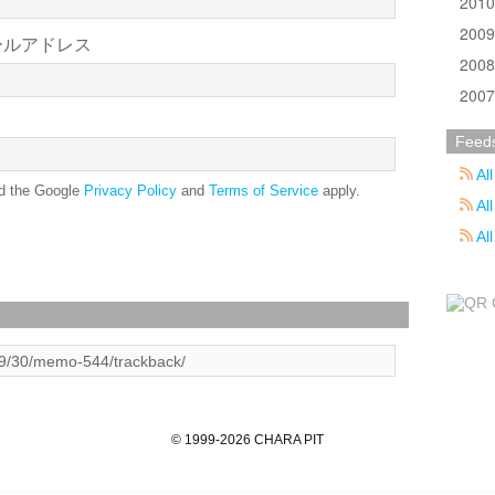
201
200
ールアドレス
200
200
Feed
All
nd the Google
Privacy Policy
and
Terms of Service
apply.
All
Al
©
1999
-2026
CHARA PIT