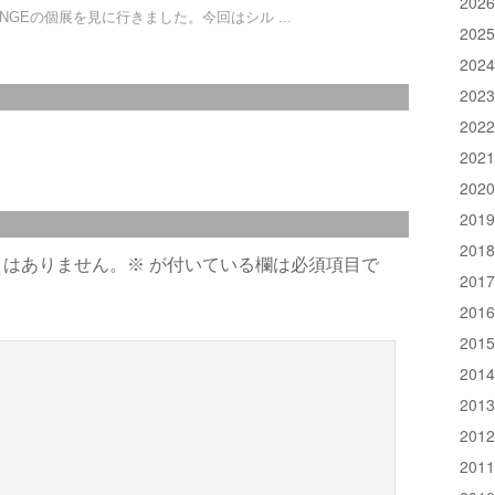
202
NGEの個展を見に行きました。今回はシル ...
202
202
202
202
202
202
201
201
とはありません。
※
が付いている欄は必須項目で
201
201
201
201
201
201
201