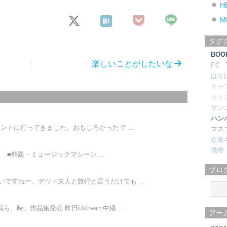
H
M
タグ
BOO
楽しいことがしたいな
PC
はり
キャ
キャ
サン
ト
ハン
ベントに行ってきました。おもしろかったで ...
マス
企業
携帯
■解題・ミュージックマシーン ...
ブロ
いですねー。デヴィ夫人と旅行と言うだけでも ...
時」作品集発売 昨日Ustream中継 ...
アー