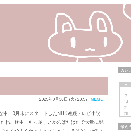
カレ
日
7
2025年9月30日 (火) 23:57
MEMO
14
21
な中、3月末にスタートしたNHK連続テレビ小説
28
したね。途中、引っ越しとかのばたばたで大量に録
最近
るのをやめようかと思ったこともあるけど、頑張っ