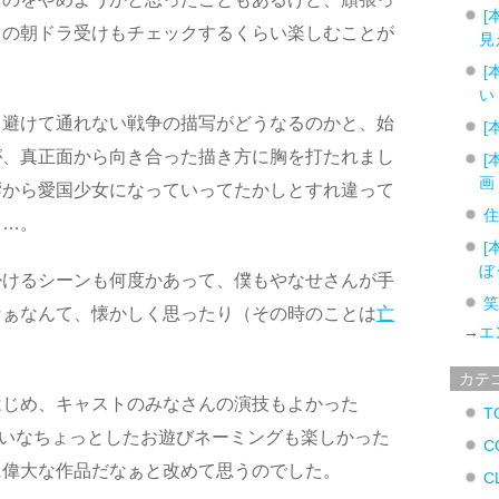
[
』の朝ドラ受けもチェックするくらい楽しむことが
見
[
い
と避けて通れない戦争の描写がどうなるのかと、始
[
が、真正面から向き合った描き方に胸を打たれまし
[
画
響から愛国少女になっていってたかしとすれ違って
……。
[
ぼ
掛けるシーンも何度かあって、僕もやなせさんが手
なぁなんて、懐かしく思ったり（その時のことは
亡
→
エ
。
カテ
はじめ、キャストのみなさんの演技もよかった
T
たいなちょっとしたお遊びネーミングも楽しかった
C
に偉大な作品だなぁと改めて思うのでした。
C