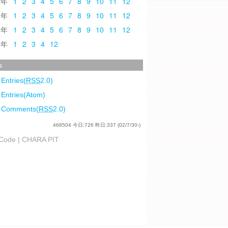
0
1
2
3
4
5
6
7
8
9
10
11
12
9
1
2
3
4
5
6
7
8
9
10
11
12
8
1
2
3
4
5
6
7
8
9
10
11
12
7
1
2
3
4
12
s
 Entries(
RSS
2.0)
 Entries(Atom)
l Comments(
RSS
2.0)
468504
今日:
726
昨日:
337
(02/7/30-)