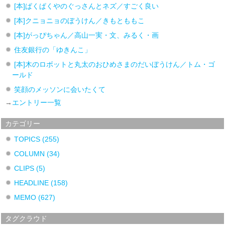
[本]ぱくぱくやのぐっさんとネズ／すごく良い
[本]クニョニョのぼうけん／きもとももこ
[本]がっぴちゃん／高山一実・文、みるく・画
住友銀行の「ゆきんこ」
[本]木のロボットと丸太のおひめさまのだいぼうけん／トム・ゴ
ールド
笑顔のメッソンに会いたくて
→
エントリー一覧
カテゴリー
TOPICS
(255)
COLUMN
(34)
CLIPS
(5)
HEADLINE
(158)
MEMO
(627)
タグクラウド