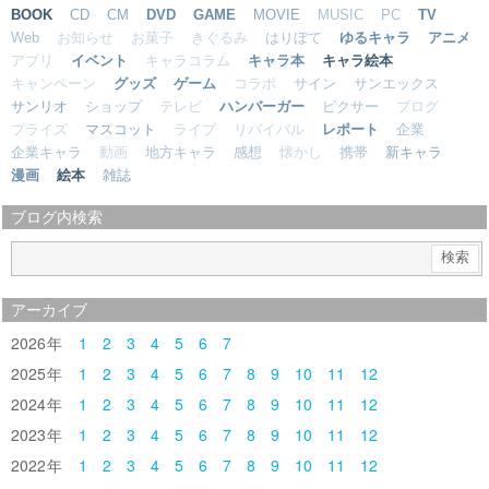
BOOK
CD
CM
DVD
GAME
MOVIE
MUSIC
PC
TV
Web
お知らせ
お菓子
きぐるみ
はりぼて
ゆるキャラ
アニメ
アプリ
イベント
キャラコラム
キャラ本
キャラ絵本
キャンペーン
グッズ
ゲーム
コラボ
サイン
サンエックス
サンリオ
ショップ
テレビ
ハンバーガー
ピクサー
ブログ
プライズ
マスコット
ライブ
リバイバル
レポート
企業
企業キャラ
動画
地方キャラ
感想
懐かし
携帯
新キャラ
漫画
絵本
雑誌
ブログ内検索
アーカイブ
2026
1
2
3
4
5
6
7
2025
1
2
3
4
5
6
7
8
9
10
11
12
2024
1
2
3
4
5
6
7
8
9
10
11
12
2023
1
2
3
4
5
6
7
8
9
10
11
12
2022
1
2
3
4
5
6
7
8
9
10
11
12