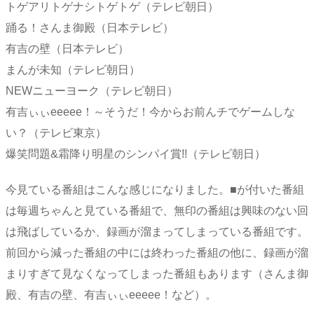
トゲアリトゲナシトゲトゲ（テレビ朝日）
踊る！さんま御殿（日本テレビ）
有吉の壁（日本テレビ）
まんが未知（テレビ朝日）
NEWニューヨーク（テレビ朝日）
有吉ぃぃeeeee！～そうだ！今からお前んチでゲームしな
い？（テレビ東京）
爆笑問題&霜降り明星のシンパイ賞!!（テレビ朝日）
今見ている番組はこんな感じになりました。■が付いた番組
は毎週ちゃんと見ている番組で、無印の番組は興味のない回
は飛ばしているか、録画が溜まってしまっている番組です。
前回から減った番組の中には終わった番組の他に、録画が溜
まりすぎて見なくなってしまった番組もあります（さんま御
殿、有吉の壁、有吉ぃぃeeeee！など）。