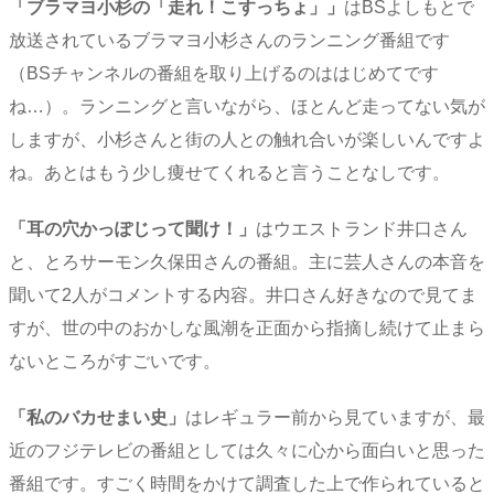
「ブラマヨ小杉の「走れ！こすっちょ」」
はBSよしもとで
放送されているブラマヨ小杉さんのランニング番組です
（BSチャンネルの番組を取り上げるのははじめてです
ね…）。ランニングと言いながら、ほとんど走ってない気が
しますが、小杉さんと街の人との触れ合いが楽しいんですよ
ね。あとはもう少し痩せてくれると言うことなしです。
「耳の穴かっぽじって聞け！」
はウエストランド井口さん
と、とろサーモン久保田さんの番組。主に芸人さんの本音を
聞いて2人がコメントする内容。井口さん好きなので見てま
すが、世の中のおかしな風潮を正面から指摘し続けて止まら
ないところがすごいです。
「私のバカせまい史」
はレギュラー前から見ていますが、最
近のフジテレビの番組としては久々に心から面白いと思った
番組です。すごく時間をかけて調査した上で作られていると