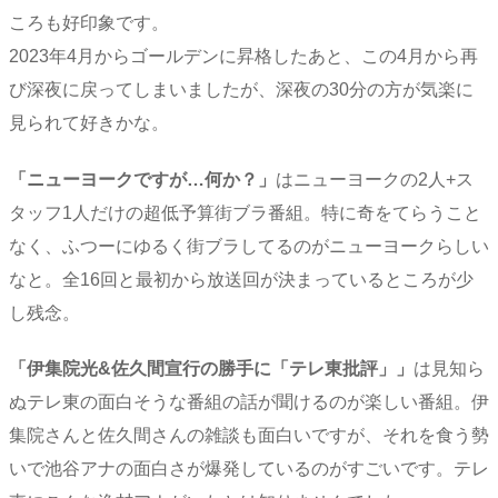
ころも好印象です。
2023年4月からゴールデンに昇格したあと、この4月から再
び深夜に戻ってしまいましたが、深夜の30分の方が気楽に
見られて好きかな。
「ニューヨークですが…何か？」
はニューヨークの2人+ス
タッフ1人だけの超低予算街ブラ番組。特に奇をてらうこと
なく、ふつーにゆるく街ブラしてるのがニューヨークらしい
なと。全16回と最初から放送回が決まっているところが少
し残念。
「伊集院光&佐久間宣行の勝手に「テレ東批評」」
は見知ら
ぬテレ東の面白そうな番組の話が聞けるのが楽しい番組。伊
集院さんと佐久間さんの雑談も面白いですが、それを食う勢
いで池谷アナの面白さが爆発しているのがすごいです。テレ