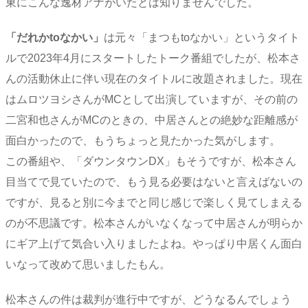
東にこんな逸材アナがいたとは知りませんでした。
「だれかtoなかい」
は元々「まつもtoなかい」というタイト
ルで2023年4月にスタートしたトーク番組でしたが、松本さ
んの活動休止に伴い現在のタイトルに改題されました。現在
はムロツヨシさんがMCとして出演していますが、その前の
二宮和也さんがMCのときの、中居さんとの絶妙な距離感が
面白かったので、もうちょっと見たかった気がします。
この番組や、「ダウンタウンDX」もそうですが、松本さん
目当てで見ていたので、もう見る必要はないと言えばないの
ですが、見ると別に今までと同じ感じで楽しく見てしまえる
のが不思議です。松本さんがいなくなって中居さんが明らか
にギア上げて気合い入りましたよね。やっぱり中居くん面白
いなって改めて思いましたもん。
松本さんの件は裁判が進行中ですが、どうなるんでしょう