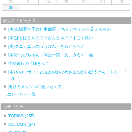
23
24
25
26
27
28
29
30
最近のトピックス
[本]山脇百合子の仕事部屋 ごちゃごちゃから見えるもの
[本]ぱくぱくやのぐっさんとネズ／すごく良い
[本]クニョニョのぼうけん／きもとももこ
[本]がっぴちゃん／高山一実・文、みるく・画
住友銀行の「ゆきんこ」
[本]木のロボットと丸太のおひめさまのだいぼうけん／トム・ゴ
ールド
笑顔のメッソンに会いたくて
→
エントリー一覧
カテゴリー
TOPICS
(255)
COLUMN
(34)