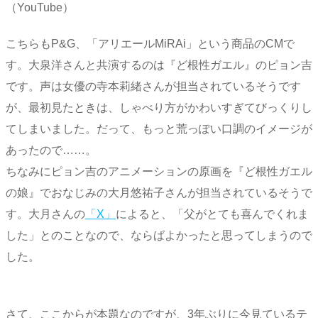
（YouTube）
こちらもP&G、「アリエールMiRAi」という商品のCMで
す。大泉洋さんと共演するのは『ど根性ガエル』のピョン吉
です。声は女優の寺本莉緒さんが担当されているそうです
が、最初見たときは、しゃべり方がかわいすぎてびっくりし
てしまいました。だって、もっと荒っぽい口調のイメージが
あったので……。
ちなみにピョン吉のアニメーションの原画を『ど根性ガエル
の娘』でおなじみの大月悠祐子さんが担当されているそうで
す。大月さんの
「X」
によると、「父がとても喜んでくれま
した」とのことなので、ならばよかったと思ってしまうので
した。
さて、ここからが本題なのですが、3年ぶりに今見ているテ