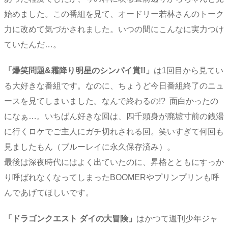
始めました。この番組を見て、オードリー若林さんのトーク
力に改めて気づかされました。いつの間にこんなに実力つけ
ていたんだ…。
「爆笑問題&霜降り明星のシンパイ賞!!」
は1回目から見てい
る大好きな番組です。なのに、ちょうど今日番組終了のニュ
ースを見てしまいました。なんで終わるの!? 面白かったの
になぁ…。いちばん好きな回は、四千頭身が廃墟寸前の銭湯
に行くロケでご主人にガチ切れされる回。笑いすぎて何回も
見ましたもん（ブルーレイに永久保存済み）。
最後は深夜時代にはよく出ていたのに、昇格とともにすっか
り呼ばれなくなってしまったBOOMERやプリンプリンも呼
んであげてほしいです。
「ドラゴンクエスト ダイの大冒険」
はかつて週刊少年ジャ