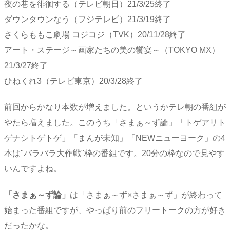
夜の巷を徘徊する（テレビ朝日）21/3/25終了
ダウンタウンなう（フジテレビ）21/3/19終了
さくらももこ劇場 コジコジ（TVK）20/11/28終了
アート・ステージ～画家たちの美の饗宴～（TOKYO MX）
21/3/27終了
ひねくれ3（テレビ東京）20/3/28終了
前回からかなり本数が増えました。というかテレ朝の番組が
やたら増えました。このうち「さまぁ～ず論」「トゲアリト
ゲナシトゲトゲ」「まんが未知」「NEWニューヨーク」の4
本は"バラバラ大作戦"枠の番組です。20分の枠なので見やす
いんですよね。
「さまぁ～ず論」
は「さまぁ～ず×さまぁ～ず」が終わって
始まった番組ですが、やっぱり前のフリートークの方が好き
だったかな。