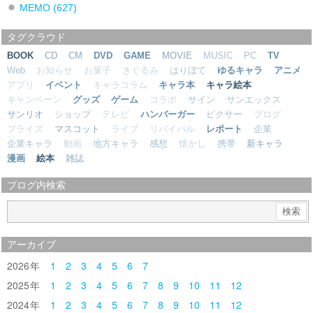
MEMO
(627)
タグクラウド
BOOK
CD
CM
DVD
GAME
MOVIE
MUSIC
PC
TV
Web
お知らせ
お菓子
きぐるみ
はりぼて
ゆるキャラ
アニメ
アプリ
イベント
キャラコラム
キャラ本
キャラ絵本
キャンペーン
グッズ
ゲーム
コラボ
サイン
サンエックス
サンリオ
ショップ
テレビ
ハンバーガー
ピクサー
ブログ
プライズ
マスコット
ライブ
リバイバル
レポート
企業
企業キャラ
動画
地方キャラ
感想
懐かし
携帯
新キャラ
漫画
絵本
雑誌
ブログ内検索
アーカイブ
2026
1
2
3
4
5
6
7
2025
1
2
3
4
5
6
7
8
9
10
11
12
2024
1
2
3
4
5
6
7
8
9
10
11
12