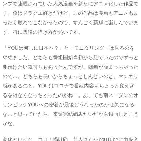
ンプで連載されていた人気漫画を新たにアニメ化した作品で
す。僕はドラクエ好きだけど、この作品は漫画もアニメもま
ったく触れてこなかったので、すんごく新鮮に楽しんでいま
す。特に悪役の描き方が熱いです。
「YOUは何しに日本へ？」と「モニタリング」は見るのを
やめました。どちらも番組開始当初から見ていたのでずっと
見続けたい気持ちもあったんですが、録画が溜まっちゃった
ので…。どちらも長いからちょっとしんどいのと、マンネリ
感があるのと、YOUはコロナで番組内容もちょっと変えざ
るを得なくなっちゃったのがねー。あ、でも南スーダンのオ
リンピックYOUへの密着が最後どうなったのかは気になる
な…と思っていたら、来週完結編みたいだから録画しとこう
かな。
変化というと、コロナ禍以降、芸人さんがYouTubeに力を入