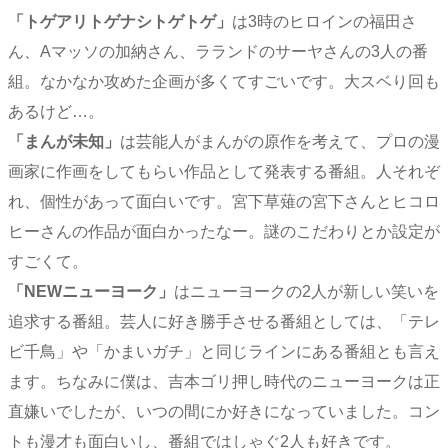
「トゲアリトゲナシトゲトゲ」
は3時のヒロインの福田さ
ん、Aマッソの加納さん、ラランドのサーヤさんの3人の番
組。なかなか攻めた企画が多くてすごいです。大スベり回も
あるけど…。
「まんが未知」
は芸能人がまんがの原作を考えて、プロの漫
画家に作画をしてもらい作品として発表する番組。人それぞ
れ、個性があって面白いです。宮下草薙の宮下さんとヒコロ
ヒーさんの作品が面白かったなー。謎のこだわりとか設定が
すごくて。
「NEWニューヨーク」
はニューヨークの2人が新しい笑いを
追求する番組。芸人に好き勝手させる番組としては、「テレ
ビ千鳥」や「かまいガチ」と同じラインにある番組とも言え
ます。ちなみに僕は、吉本ゴリ押し時代のニューヨークは正
直嫌いでしたが、いつの間にか好きになっていました。コン
トも漫才も面白いし、番組ではしゃぐ2人も好きです。