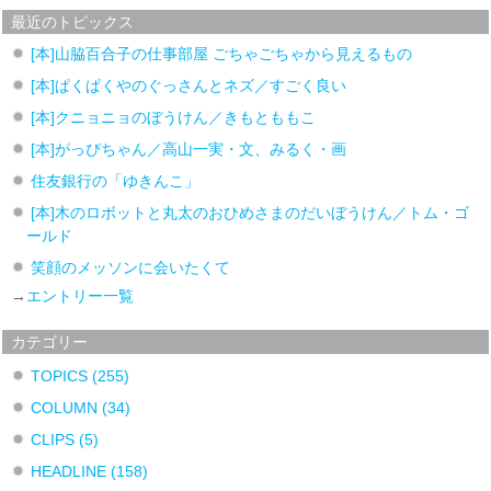
最近のトピックス
[本]山脇百合子の仕事部屋 ごちゃごちゃから見えるもの
[本]ぱくぱくやのぐっさんとネズ／すごく良い
[本]クニョニョのぼうけん／きもとももこ
[本]がっぴちゃん／高山一実・文、みるく・画
住友銀行の「ゆきんこ」
[本]木のロボットと丸太のおひめさまのだいぼうけん／トム・ゴ
ールド
笑顔のメッソンに会いたくて
→
エントリー一覧
カテゴリー
TOPICS
(255)
COLUMN
(34)
CLIPS
(5)
HEADLINE
(158)