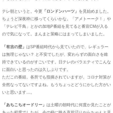
テレ朝というと、今更
「ロンドンハーツ」
を見始めました。
ちょうど深夜枠に移ってくらいかな。「アメトーーク！」や
「テレビ千鳥」とかの加地P番組を見てると番宣CMが入る
ので気になって。まんまと策略にはまってしまいました。
「有吉の壁」
はSP番組時代から見ていたので、レギュラー
は無理じゃない？ と不安でしたが、変わらずの面白さを維
持できているのがすごいです。日テレのバラエティでこんな
に面白いと思ったのは久しぶりです。
ただこの番組、各所でも指摘されていますが、コロナ対策が
全然なってないですよね。もうちょっとどうにかした方がい
いと思います…。
「あちこちオードリー」
は土曜の朝時代に何度か見たことが
あった程度でしたが、今の枠に映る直前辺りからちゃんと見