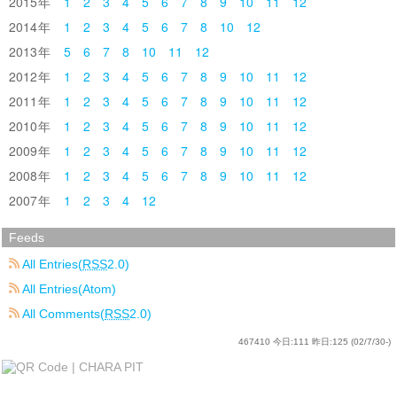
2015
1
2
3
4
5
6
7
8
9
10
11
12
2014
1
2
3
4
5
6
7
8
10
12
2013
5
6
7
8
10
11
12
2012
1
2
3
4
5
6
7
8
9
10
11
12
2011
1
2
3
4
5
6
7
8
9
10
11
12
2010
1
2
3
4
5
6
7
8
9
10
11
12
2009
1
2
3
4
5
6
7
8
9
10
11
12
2008
1
2
3
4
5
6
7
8
9
10
11
12
2007
1
2
3
4
12
Feeds
All Entries(
RSS
2.0)
All Entries(Atom)
All Comments(
RSS
2.0)
467410
今日:
111
昨日:
125
(02/7/30-)