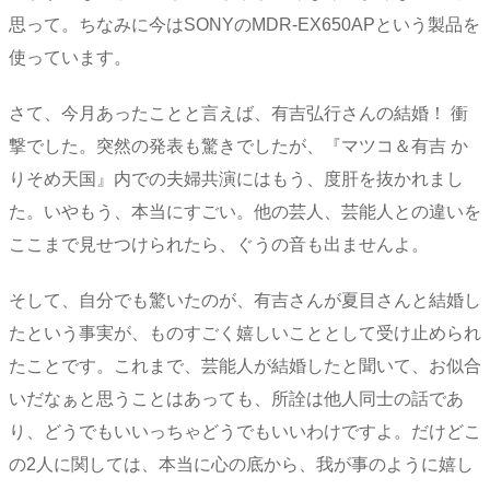
思って。ちなみに今はSONYのMDR-EX650APという製品を
使っています。
さて、今月あったことと言えば、有吉弘行さんの結婚！ 衝
撃でした。突然の発表も驚きでしたが、『マツコ＆有吉 か
りそめ天国』内での夫婦共演にはもう、度肝を抜かれまし
た。いやもう、本当にすごい。他の芸人、芸能人との違いを
ここまで見せつけられたら、ぐうの音も出ませんよ。
そして、自分でも驚いたのが、有吉さんが夏目さんと結婚し
たという事実が、ものすごく嬉しいこととして受け止められ
たことです。これまで、芸能人が結婚したと聞いて、お似合
いだなぁと思うことはあっても、所詮は他人同士の話であ
り、どうでもいいっちゃどうでもいいわけですよ。だけどこ
の2人に関しては、本当に心の底から、我が事のように嬉し