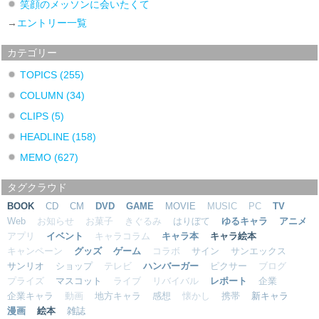
笑顔のメッソンに会いたくて
→
エントリー一覧
カテゴリー
TOPICS
(255)
COLUMN
(34)
CLIPS
(5)
HEADLINE
(158)
MEMO
(627)
タグクラウド
BOOK
CD
CM
DVD
GAME
MOVIE
MUSIC
PC
TV
Web
お知らせ
お菓子
きぐるみ
はりぼて
ゆるキャラ
アニメ
アプリ
イベント
キャラコラム
キャラ本
キャラ絵本
キャンペーン
グッズ
ゲーム
コラボ
サイン
サンエックス
サンリオ
ショップ
テレビ
ハンバーガー
ピクサー
ブログ
プライズ
マスコット
ライブ
リバイバル
レポート
企業
企業キャラ
動画
地方キャラ
感想
懐かし
携帯
新キャラ
漫画
絵本
雑誌