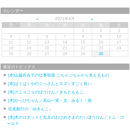
カレンダー
2021年4月
日
月
火
水
木
金
土
1
2
3
4
5
6
7
8
9
10
11
12
13
14
15
16
17
18
19
20
21
22
23
24
25
26
27
28
29
30
最近のトピックス
[本]山脇百合子の仕事部屋 ごちゃごちゃから見えるもの
[本]ぱくぱくやのぐっさんとネズ／すごく良い
[本]クニョニョのぼうけん／きもとももこ
[本]がっぴちゃん／高山一実・文、みるく・画
住友銀行の「ゆきんこ」
[本]木のロボットと丸太のおひめさまのだいぼうけん／トム・ゴ
ールド