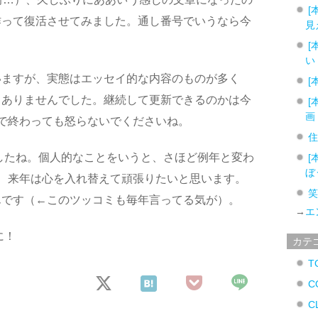
[
作って復活させてみました。通し番号でいうなら今
見
[
い
いますが、実態はエッセイ的な内容のものが多く
[
りありませんでした。継続して更新できるのかは今
[
画
で終わっても怒らないでくださいね。
ましたね。個人的なことをいうと、さほど例年と変わ
[
ぼ
、来年は心を入れ替えて頑張りたいと思います。
んです（←このツッコミも毎年言ってる気が）。
→
エ
に！
カテ
T
C
C