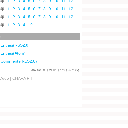
0
1
2
3
4
5
6
7
8
9
10
11
12
9
1
2
3
4
5
6
7
8
9
10
11
12
8
1
2
3
4
5
6
7
8
9
10
11
12
7
1
2
3
4
12
s
 Entries(
RSS
2.0)
 Entries(Atom)
l Comments(
RSS
2.0)
467462
今日:
21
昨日:
142
(02/7/30-)