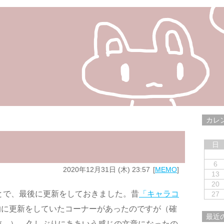
カレ
日
6
2020年12月31日 (木) 23:57
MEMO
13
20
ことで、最後に更新をしておきました。昔
「キャラコ
27
的に更新をしていたコーナーがあったのですが（確
最近
前…）、久しぶりにああいう感じの文章になったの