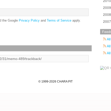
201
200
200
nd the Google
Privacy Policy
and
Terms of Service
apply.
200
Feed
All
All
Al
©
1999
-2026
CHARA PIT