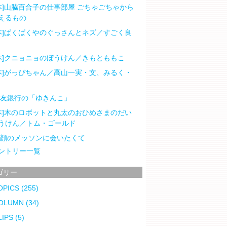
本]山脇百合子の仕事部屋 ごちゃごちゃから
えるもの
本]ぱくぱくやのぐっさんとネズ／すごく良
本]クニョニョのぼうけん／きもとももこ
本]がっぴちゃん／高山一実・文、みるく・
住友銀行の「ゆきんこ」
本]木のロボットと丸太のおひめさまのだい
うけん／トム・ゴールド
笑顔のメッソンに会いたくて
ントリー一覧
ゴリー
OPICS
(255)
OLUMN
(34)
LIPS
(5)