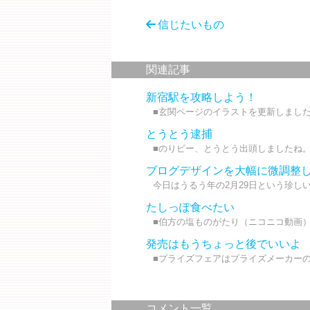
信じたいもの
関連記事
新宿駅を攻略しよう！
■玄関ページのイラストを更新しました。
とうとう逮捕
■のりピー、とうとう出頭しましたね。
ブログデザインを大幅に微調整
今日はうるう年の2月29日という珍しい
たしっぽ食べたい
■伯方の塩ものがたり（ニコニコ動画） 
発売はもうちょっと後でいいよ
■プライズフェアはプライズメーカーの
コメント一覧