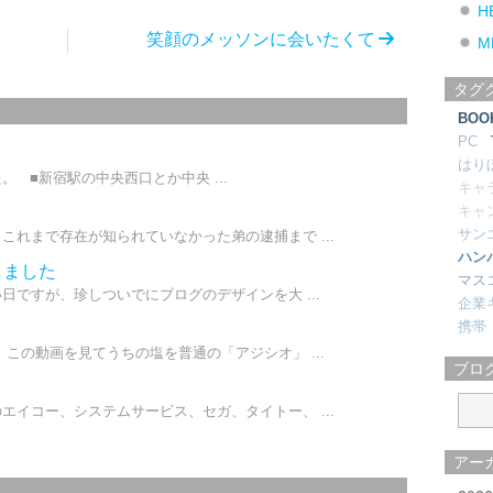
H
笑顔のメッソンに会いたくて
M
タグ
BOO
PC
はり
 ■新宿駅の中央西口とか中央 ...
キャ
キャ
サン
これまで存在が知られていなかった弟の逮捕まで ...
ハン
しました
マス
日ですが、珍しついでにブログのデザインを大 ...
企業
携帯
この動画を見てうちの塩を普通の「アジシオ」 ...
ブロ
エイコー、システムサービス、セガ、タイトー、 ...
アー