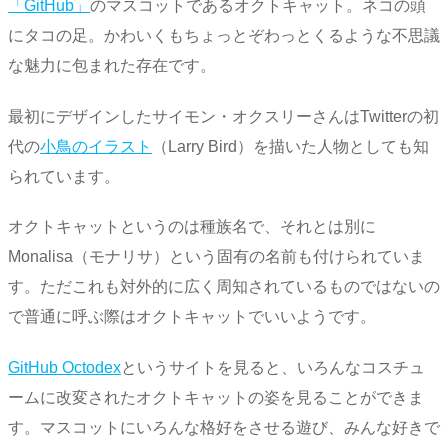
「GitHub」
のマスコットであるオクトキャット。ネコの頭
にタコの足。かわいくもちょっとぞわっとくるような不思議
な魅力に包まれた存在です。
最初にデザインしたサイモン・オクスリーさんはTwitterの初
代の
小鳥のイラスト
（Larry Bird）を描いた人物としても知
られています。
オクトキャットというのは種族名で、それとは別に
Monalisa（モナリサ）という固有の名前も付けられていま
す。ただこれも対外的に広く周知されているものではないの
で普通に呼ぶ際はオクトキャットでいいようです。
GitHub Octodex
というサイトを見ると、いろんなコスチュ
ームに改変されたオクトキャットの姿を見ることができま
す。マスコットにいろんな格好をさせる遊び、みんな好きで