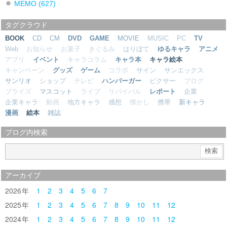
MEMO
(627)
タグクラウド
BOOK
CD
CM
DVD
GAME
MOVIE
MUSIC
PC
TV
Web
お知らせ
お菓子
きぐるみ
はりぼて
ゆるキャラ
アニメ
アプリ
イベント
キャラコラム
キャラ本
キャラ絵本
キャンペーン
グッズ
ゲーム
コラボ
サイン
サンエックス
サンリオ
ショップ
テレビ
ハンバーガー
ピクサー
ブログ
プライズ
マスコット
ライブ
リバイバル
レポート
企業
企業キャラ
動画
地方キャラ
感想
懐かし
携帯
新キャラ
漫画
絵本
雑誌
ブログ内検索
アーカイブ
2026
1
2
3
4
5
6
7
2025
1
2
3
4
5
6
7
8
9
10
11
12
2024
1
2
3
4
5
6
7
8
9
10
11
12