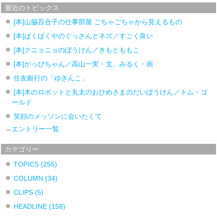
最近のトピックス
[本]山脇百合子の仕事部屋 ごちゃごちゃから見えるもの
[本]ぱくぱくやのぐっさんとネズ／すごく良い
[本]クニョニョのぼうけん／きもとももこ
[本]がっぴちゃん／高山一実・文、みるく・画
住友銀行の「ゆきんこ」
[本]木のロボットと丸太のおひめさまのだいぼうけん／トム・ゴ
ールド
笑顔のメッソンに会いたくて
→
エントリー一覧
カテゴリー
TOPICS
(255)
COLUMN
(34)
CLIPS
(5)
HEADLINE
(158)