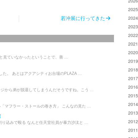
202
202
202
若冲展に行ってきた
202
202
202
202
見ていなかったということで、善 ...
201
201
。 あとはアクアシティお台場のPLAZA ...
201
201
ジから弟が脱退してしまうんだそうですね。こう ...
201
201
マフラー・ストールの巻き方」 こんなの見た ...
201
館
201
り込みで殴る なんと任天堂社員が暴力沙汰と ...
201