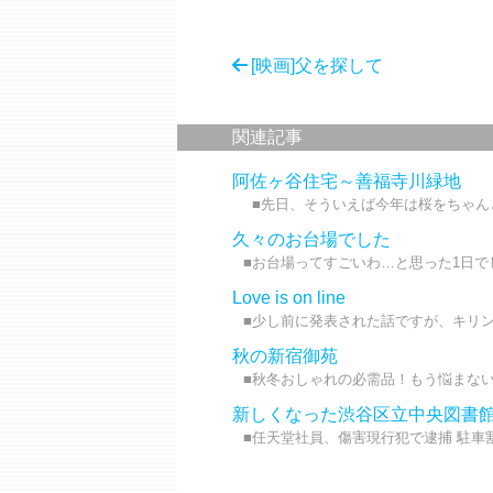
[映画]父を探して
関連記事
阿佐ヶ谷住宅～善福寺川緑地
■先日、そういえば今年は桜をちゃんと
久々のお台場でした
■お台場ってすごいわ…と思った1日でした
Love is on line
■少し前に発表された話ですが、キリン
秋の新宿御苑
■秋冬おしゃれの必需品！もう悩まない「
新しくなった渋谷区立中央図書
■任天堂社員、傷害現行犯で逮捕 駐車割