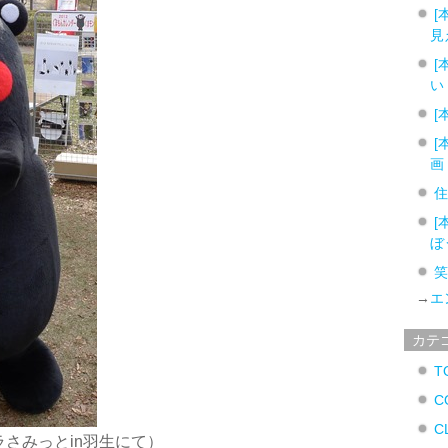
[
見
[
い
[
[
画
[
ぼ
→
エ
カテ
T
C
C
ラさみっとin羽生にて）