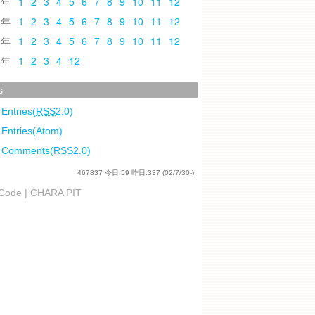
0
1
2
3
4
5
6
7
8
9
10
11
12
9
1
2
3
4
5
6
7
8
9
10
11
12
8
1
2
3
4
5
6
7
8
9
10
11
12
7
1
2
3
4
12
s
 Entries(
RSS
2.0)
 Entries(Atom)
l Comments(
RSS
2.0)
467837
今日:
59
昨日:
337
(02/7/30-)