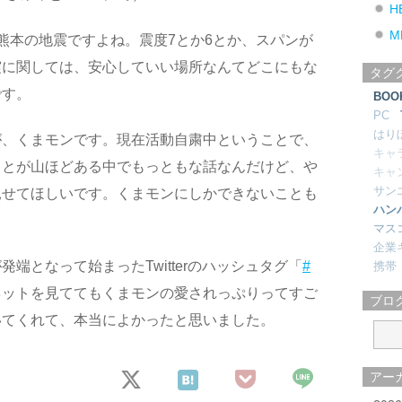
H
M
熊本の地震ですよね。震度7とか6とか、スパンが
震に関しては、安心していい場所なんてどこにもな
タグ
です。
BOO
PC
はり
が、くまモンです。現在活動自粛中ということで、
キャ
ことが山ほどある中でもっともな話なんだけど、や
キャ
サン
見せてほしいです。くまモンにしかできないことも
ハン
マス
企業
端となって始まったTwitterのハッシュタグ「
#
携帯
ネットを見ててもくまモンの愛されっぷりってすご
ブロ
いてくれて、本当によかったと思いました。
アー