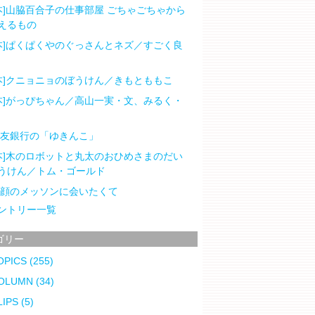
本]山脇百合子の仕事部屋 ごちゃごちゃから
えるもの
本]ぱくぱくやのぐっさんとネズ／すごく良
本]クニョニョのぼうけん／きもとももこ
本]がっぴちゃん／高山一実・文、みるく・
住友銀行の「ゆきんこ」
本]木のロボットと丸太のおひめさまのだい
うけん／トム・ゴールド
笑顔のメッソンに会いたくて
ントリー一覧
ゴリー
OPICS
(255)
OLUMN
(34)
LIPS
(5)