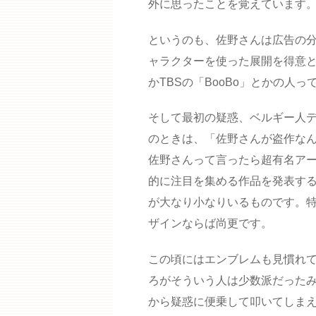
外に思ったことを覚えています
というのも、佐野さんは広告の
ャラクターを使った展開を得意とす
かTBSの「BooBo」とかの人
そして最初の疑惑、ベルギー人
のときは、「佐野さんが盗作な
佐野さんって言ったら超有名アー
的に注目を集める作品を発表す
が大なり小なりいるものです。
ザインならば尚更です。
この頃にはエンブレムも見慣れ
ろがそういう人は少数派だったみ
から疑惑に便乗して叩いてしまえ