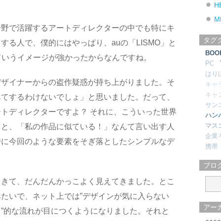
。
H
M
分野で活躍するアートディレクターの中でも特にキ
タグ
る人で、僕的にはやっぱり、auの「LISMO」と
BOO
っていうイメージが強かったからなんですね。
PC
はり
デザイナーからの盗作疑惑が持ち上がりました。そ
キャ
キャ
んてするわけないでしょ」と思いました。だって、
サン
トディレクターですよ？ それに、こういった世界
ハン
マス
ると、「私の作品に似ている！」なんて言い出す人
企業
特に今回のような要素をそぎ落としたシンプルなデ
携帯
ブロ
てきて、だんだんかっこよく見えてきました。とこ
たいで、ネット上では”デザインが気に入らない
アー
”的な流れが目につくようになりました。それと