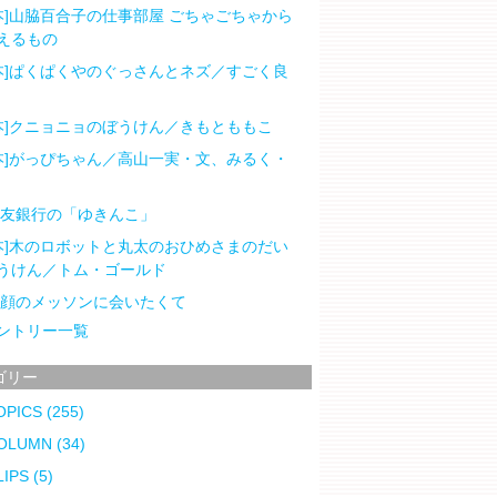
本]山脇百合子の仕事部屋 ごちゃごちゃから
えるもの
本]ぱくぱくやのぐっさんとネズ／すごく良
本]クニョニョのぼうけん／きもとももこ
本]がっぴちゃん／高山一実・文、みるく・
住友銀行の「ゆきんこ」
本]木のロボットと丸太のおひめさまのだい
うけん／トム・ゴールド
笑顔のメッソンに会いたくて
ントリー一覧
ゴリー
OPICS
(255)
OLUMN
(34)
LIPS
(5)