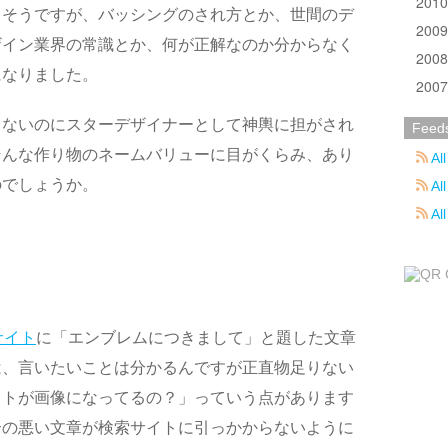
201
もそうですが、バッシングのされ方とか、世間のデ
200
ザイン業界の常識とか、何が正解なのか分からなく
200
になりました。
200
もないのにスターデザイナーとして神輿に担がされ
Feed
そんな作り物のネームバリューに目がくらみ、あり
All
のでしょうか。
All
Al
サイト
に「エンブレムにつきまして」と題した文章
は、言いたいことは分かるんですが正直物足りない
ストが画像になってるの？」っていう点があります
合の悪い文章が検索サイトに引っかからないように