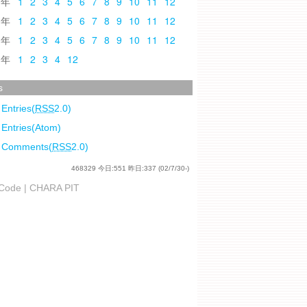
0
1
2
3
4
5
6
7
8
9
10
11
12
9
1
2
3
4
5
6
7
8
9
10
11
12
8
1
2
3
4
5
6
7
8
9
10
11
12
7
1
2
3
4
12
s
 Entries(
RSS
2.0)
 Entries(Atom)
l Comments(
RSS
2.0)
468329
今日:
551
昨日:
337
(02/7/30-)