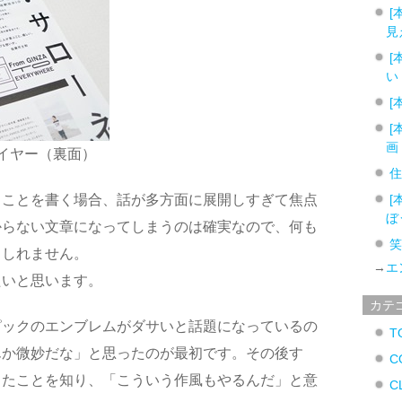
[
見
[
い
[
[
画
イヤー（裏面）
うことを書く場合、話が多方面に展開しすぎて焦点
[
ぼ
からない文章になってしまうのは確実なので、何も
もしれません。
→
エ
たいと思います。
カテ
ピックのエンブレムがダサいと話題になっているの
T
んか微妙だな」と思ったのが最初です。その後す
C
したことを知り、「こういう作風もやるんだ」と意
C