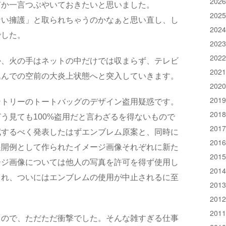
202
何か一言つぶやいておきたいと思いました。
202
ない擁護」と取られちゃうのかなぁと思い直し、し
202
でした。
202
202
か、火の手はネットの中だけでは収まらず、テレビ
202
込んでの空前の大炎上状態へと突入していきます。
202
201
ントリーのトートバッグのデザイン盗用疑惑です。
201
う見ても100%盗用だと言わざるを得ないもので
201
拭するべく発表したはずエンブレム原案と、同時に
201
展開例として作られたイメージ画像それぞれに新た
201
ージ画像については他人の写真を許可を得ず使用し
201
され、ついにはエンブレムの使用が中止されるに至
201
201
201
もので、ただただ衝撃でした。そんな雑すぎる仕事